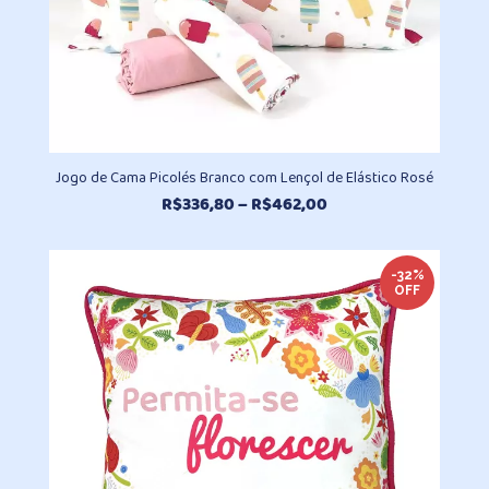
Jogo de Cama Picolés Branco com Lençol de Elástico Rosé
Faixa
R$
336,80
–
R$
462,00
de
preço:
R$336,80
-32%
OFF
através
R$462,00