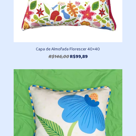
Capa de Almofada Florescer 40×40
O
O
R$
146,00
R$
99,89
preço
preço
original
atual
era:
é:
R$146,00.
R$99,89.