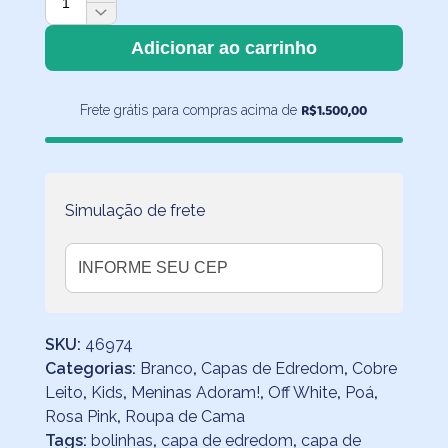
de
Edredom
Adicionar ao carrinho
Infantil
Poá
R$
1.500,00
Frete grátis para compras acima de
Colorido
com
Verso
Pink
quantidade
Simulação de frete
SKU:
46974
Categorias:
Branco
,
Capas de Edredom
,
Cobre
Leito
,
Kids
,
Meninas Adoram!
,
Off White
,
Poá
,
Rosa Pink
,
Roupa de Cama
Tags:
bolinhas
,
capa de edredom
,
capa de