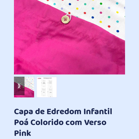
previous
next
slide
slide
Capa de Edredom Infantil
Poá Colorido com Verso
Pink