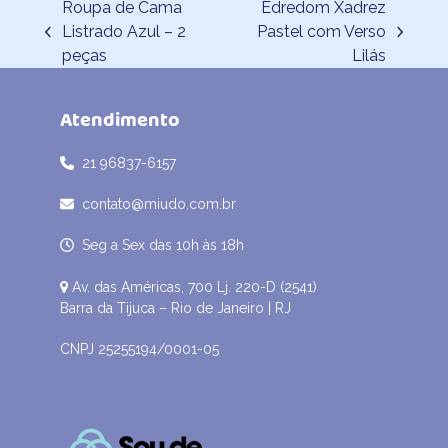
Roupa de Cama
Edredom Xadrez
Listrado Azul – 2
Pastel com Verso
previous
next
peças
Lilás
post:
post:
Atendimento
21 96837-6157
contato@miudo.com.br
Seg a Sex das 10h às 18h
Av. das Américas, 700 Lj. 220-D (2541)
Barra da Tijuca – Rio de Janeiro | RJ
CNPJ 25255194/0001-05