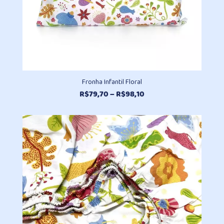
Fronha Infantil Floral
Faixa
R$
79,70
–
R$
98,10
de
preço:
R$79,70
através
R$98,10