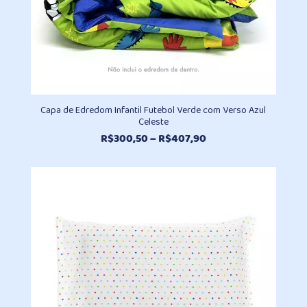
Capa de Edredom Infantil Futebol Verde com Verso Azul
Celeste
Faixa
R$
300,50
–
R$
407,90
de
preço:
R$300,50
através
R$407,90