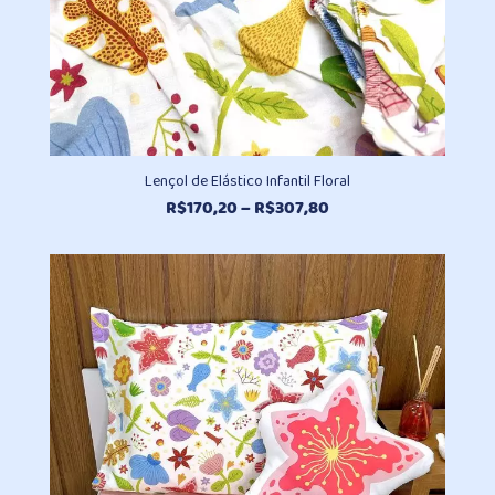
Lençol de Elástico Infantil Floral
Faixa
R$
170,20
–
R$
307,80
de
preço:
R$170,20
através
R$307,80