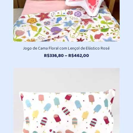
Jogo de Cama Floral com Lençol de Elástico Rosé
Faixa
R$
336,80
–
R$
462,00
de
preço:
R$336,80
através
R$462,00