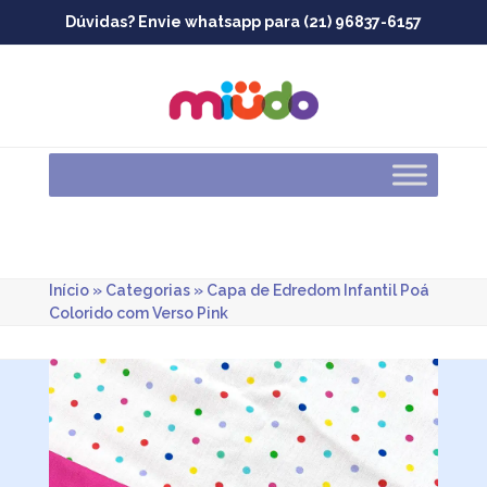
Skip
Dúvidas? Envie whatsapp para (21) 96837-6157
to
content
Início
»
Categorias
»
Capa de Edredom Infantil Poá
Colorido com Verso Pink