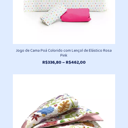
Jogo de Cama Poá Colorido com Lençol de Elástico Rosa
Pink
Faixa
R$
336,80
–
R$
462,00
de
preço:
R$336,80
através
R$462,00