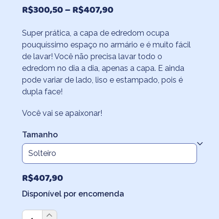
Faixa
R$
300,50
–
R$
407,90
de
Super prática, a capa de edredom ocupa
preço:
pouquíssimo espaço no armário e é muito fácil
R$300,50
de lavar! Você não precisa lavar todo o
através
edredom no dia a dia, apenas a capa. E ainda
pode variar de lado, liso e estampado, pois é
R$407,90
dupla face!
Você vai se apaixonar!
Tamanho
R$
407,90
Disponível por encomenda
Capa