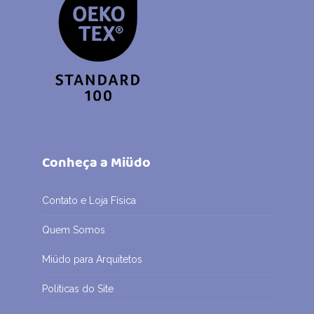
Conheça a Miüdo
Contato e Loja Física
Quem Somos
Miüdo para Arquitetos
Políticas do Site