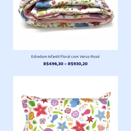
Edredom Infantil Floral com Verso Rosé
Faixa
R$
496,30
–
R$
930,20
de
preço:
R$496,30
através
R$930,20