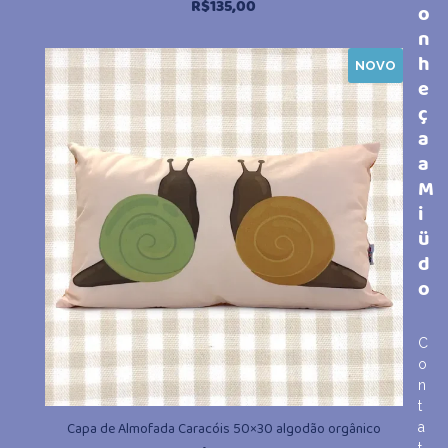
R$
135,00
o
n
h
NOVO
e
ç
a
a
M
i
ü
d
o
C
o
n
t
Capa de Almofada Caracóis 50×30 algodão orgânico
a