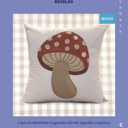
R$
135,00
s
h
b
NOVO
a
c
k
Capa de Almofada Cogumelo 40×40 algodão orgânico
C