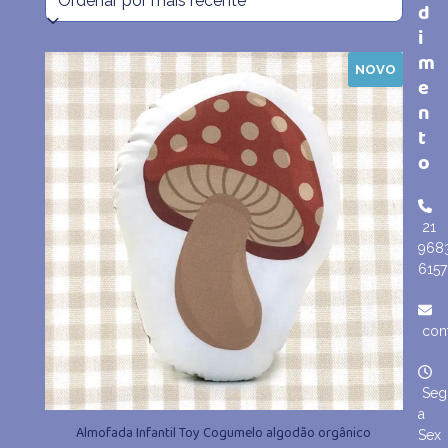
d
mais
i
m
recente
NOVO
e
n
t
o
21
968
6157
con
Seg
a
Almofada Infantil Toy Cogumelo algodão orgânico
Sex