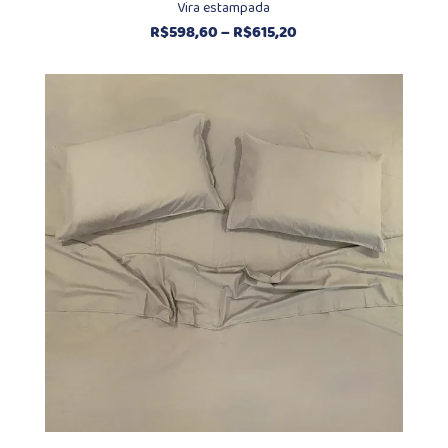
Vira estampada
Faixa
R$
598,60
–
R$
615,20
de
preço:
R$598,60
através
R$615,20