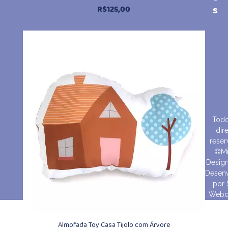
s
R$
125,00
Todo
dire
reser
©Mi
Design
Desenv
por
Webd
Almofada Toy Casa Tijolo com Árvore