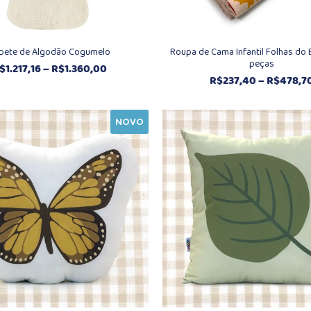
pete de Algodão Cogumelo
Roupa de Cama Infantil Folhas do 
peças
Faixa
$
1.217,16
–
R$
1.360,00
R$
237,40
–
R$
478,7
de
preço:
R$1.217,16
NOVO
através
R$1.360,00