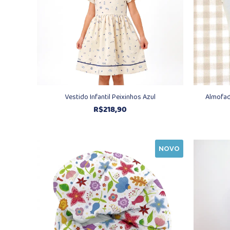
Vestido Infantil Peixinhos Azul
Almofad
R$
218,90
NOVO