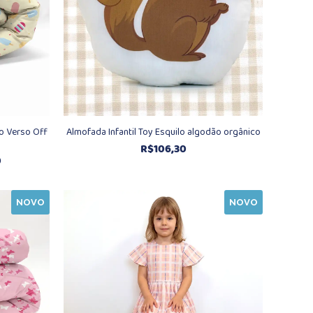
o Verso Off
Almofada Infantil Toy Esquilo algodão orgânico
R$
106,30
Faixa
0
de
preço:
NOVO
NOVO
R$527,40
através
R$961,70