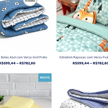
Bolas Azul com Verso Grid Preto
Edredom Raposas com Verso Poá
Faixa
R$
599,44
–
R$
782,60
R$
599,44
–
R$
782,6
de
preço:
NOVO
R$599,44
através
R$782,60