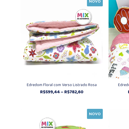
NOVO
Edredom Floral com Verso Listrado Rosa
Edred
Faixa
R$
599,44
–
R$
782,60
de
preço:
R$599,44
NOVO
através
R$782,60