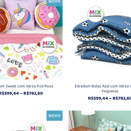
NOVO
R$359,70
através
R$484,70
om Sweet com Verso Poá Rosa
Edredom Bolas Azul com Verso 
Pequenas
Faixa
R$
599,44
–
R$
782,60
R$
599,44
–
R$
782,6
de
preço:
R$599,44
NOVO
através
R$782,60