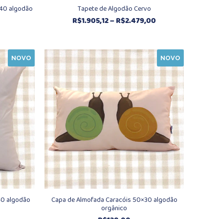
×40 algodão
Tapete de Algodão Cervo
Faixa
R$
1.905,12
–
R$
2.479,00
de
preço:
R$1.905,12
NOVO
NOVO
através
R$2.479,00
40 algodão
Capa de Almofada Caracóis 50×30 algodão
orgânico