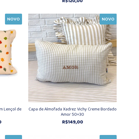
R$
120,00
NOVO
NOVO
m Lençol de
Capa de Almofada Xadrez Vichy Creme Bordado
Amor 50×30
Faixa
0
R$
149,00
de
preço: