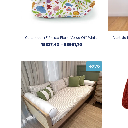
Colcha com Elástico Floral Verso Off White
Vestido 
Faixa
R$
527,40
–
R$
961,70
de
preço:
R$527,40
NOVO
através
R$961,70