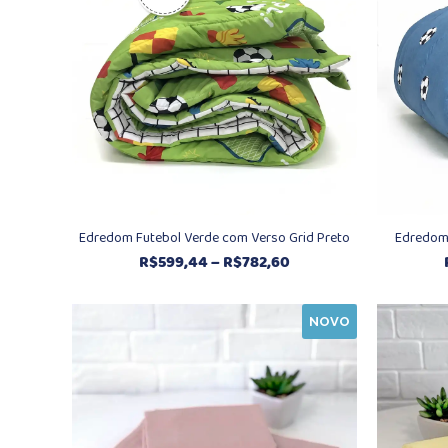
Edredom Futebol Verde com Verso Grid Preto
Edredom 
Faixa
R$
599,44
–
R$
782,60
de
preço:
NOVO
R$599,44
através
R$782,60