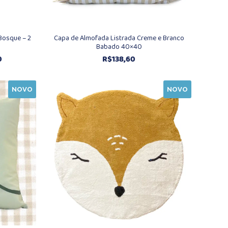
Bosque – 2
Capa de Almofada Listrada Creme e Branco
Babado 40×40
Faixa
0
R$
138,60
de
preço:
NOVO
NOVO
R$237,40
através
R$478,70