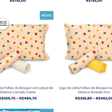
R$
135,00
R$
135,00
NOVO
ma Folhas do Bosque com Lençol de
Jogo de Cama Folhas do Bosque co
Elástico Listrado Creme
Elástico Amarelo Ovo
Faixa
R$
359,70
–
R$
484,70
R$
336,80
–
R$
462,0
de
preço: