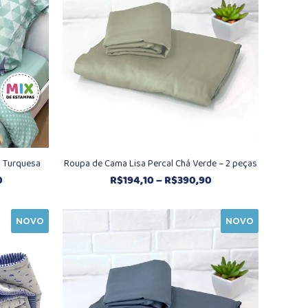
 Turquesa
Roupa de Cama Lisa Percal Chá Verde – 2 peças
Faixa
Faixa
0
R$
194,10
–
R$
390,90
de
de
preço:
preço:
NOVO
NOVO
R$599,44
R$194,10
através
através
R$782,60
R$390,90