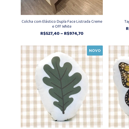
Colcha com Elástico Dupla Face Listrada Creme
Ta
e Off White
R
Faixa
R$
527,40
–
R$
974,70
de
preço:
NOVO
R$527,40
através
R$974,70