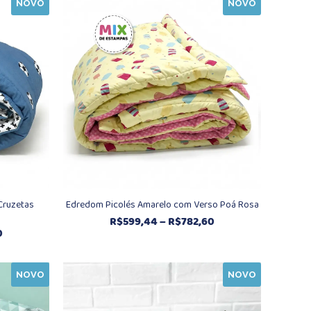
NOVO
NOVO
R$336,80
através
R$462,00
Cruzetas
Edredom Picolés Amarelo com Verso Poá Rosa
Faixa
R$
599,44
–
R$
782,60
Faixa
0
de
de
preço:
preço:
R$599,44
NOVO
NOVO
R$599,44
através
através
R$782,60
R$782,60