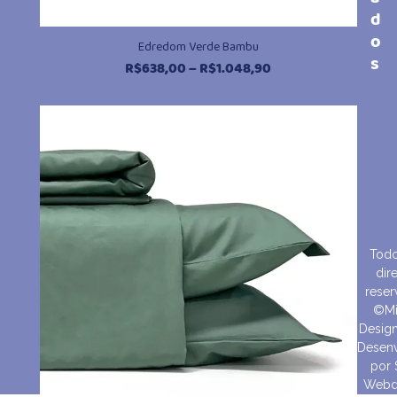
d
o
Edredom Verde Bambu
s
Faixa
R$
638,00
–
R$
1.048,90
de
preço:
R$638,00
através
R$1.048,90
Todo
dire
reser
©Mi
Design
Desenv
por
Webd