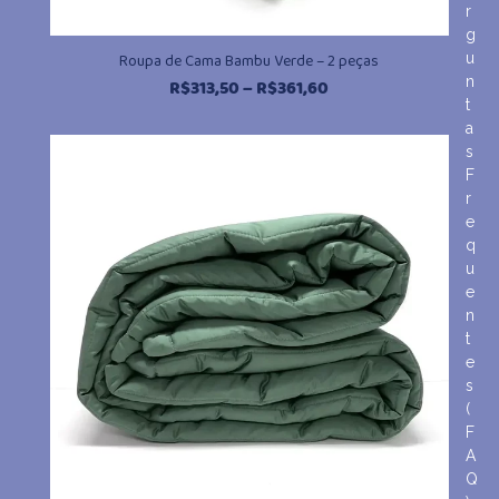
r
g
u
Roupa de Cama Bambu Verde – 2 peças
n
Faixa
R$
313,50
–
R$
361,60
t
de
a
preço:
s
R$313,50
F
através
r
R$361,60
e
q
u
e
n
t
e
s
(
F
A
Q