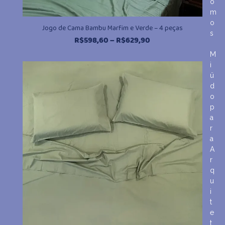
o
m
o
Jogo de Cama Bambu Marfim e Verde – 4 peças
s
Faixa
R$
598,60
–
R$
629,90
de
M
preço:
i
R$598,60
ü
através
d
R$629,90
o
p
a
r
a
A
r
q
u
i
t
e
t