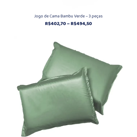
Jogo de Cama Bambu Verde – 3 peças
Faixa
R$
402,70
–
R$
494,50
de
preço:
R$402,70
através
R$494,50