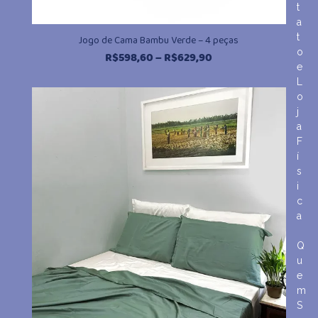
t
a
t
Jogo de Cama Bambu Verde – 4 peças
o
Faixa
R$
598,60
–
R$
629,90
e
de
L
preço:
o
R$598,60
j
através
a
R$629,90
F
í
s
i
c
a
Q
u
e
m
S