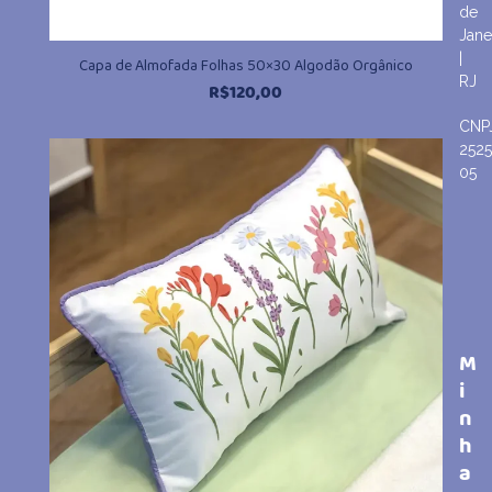
de
Jane
|
Capa de Almofada Folhas 50×30 Algodão Orgânico
RJ
R$
120,00
CNP
252
05
M
i
n
h
a