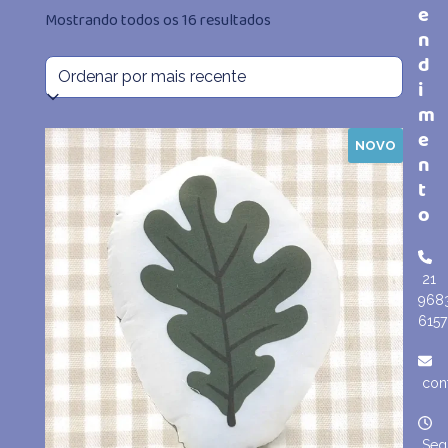
e
Classificado
Mostrando todos os 16 resultados
n
por
d
i
mais
m
e
recente
NOVO
n
t
o
21
968
6157
con
Seg