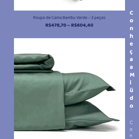
C
Roupa de Cama Bambu Verde – 3 peças
o
Faixa
R$
478,70
–
R$
604,40
n
de
h
preço:
e
R$478,70
ç
através
a
R$604,40
a
M
i
ü
d
o
C
o
n