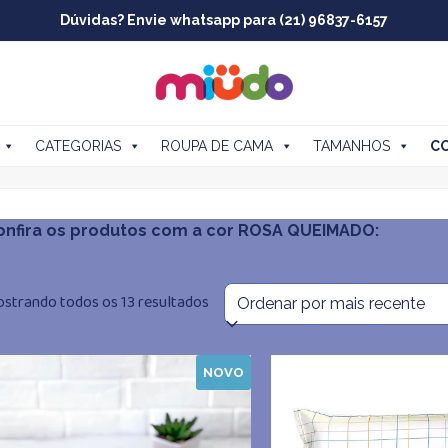
Dúvidas? Envie whatsapp para (21) 96837-6157
CATEGORIAS
ROUPA DE CAMA
TAMANHOS
C
onfira os produtos com a cor ROSA QUEIMADO:
Classificado
strando todos os 13 resultados
por
NOVO
mais
recente