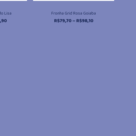
o Lisa
Fronha Grid Rosa Goiaba
Faixa
Faixa
,90
R$
79,70
–
R$
98,10
de
de
preço:
preço:
R$70,80
R$79,70
através
através
R$83,90
R$98,10