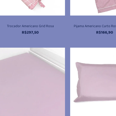
Trocador Americano Grid Rosa
Pijama Americano Curto R
R$
297,50
R$
166,90