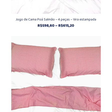
Jogo de Cama Poá Salmão – 4 peças – Vira estampada
Faixa
R$
598,60
–
R$
615,20
de
preço:
R$598,60
através
R$615,20