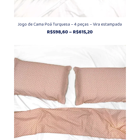
Jogo de Cama Poá Turquesa – 4 peças – Vira estampada
Faixa
R$
598,60
–
R$
615,20
de
preço:
R$598,60
através
R$615,20