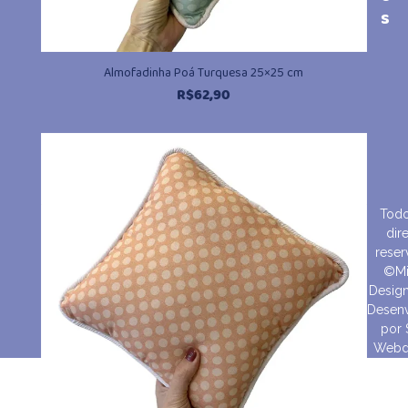
s
Almofadinha Poá Turquesa 25×25 cm
R$
62,90
Todo
dire
reser
©Mi
Design
Desenv
por
Webd