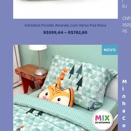
|
RJ
CNP
252
Edredom Picolés Amarelo com Verso Poá Rosa
05
Faixa
R$
599,44
–
R$
782,60
de
preço:
NOVO
R$599,44
através
R$782,60
M
i
n
h
a
C
o