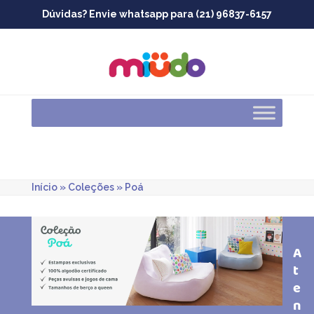
Skip
Dúvidas? Envie whatsapp para (21) 96837-6157
to
content
Início
»
Coleções
»
Poá
A
t
e
n