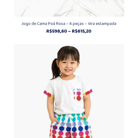
Jogo de Cama Poá Rosa – 4 peças – Vira estampada
Faixa
R$
598,60
–
R$
615,20
de
preço:
R$598,60
através
R$615,20