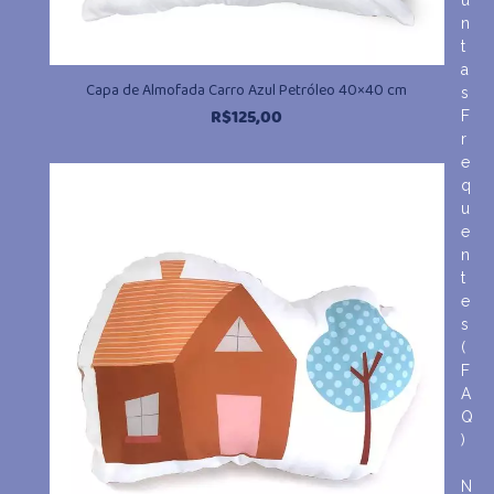
u
n
t
a
Capa de Almofada Carro Azul Petróleo 40×40 cm
s
R$
125,00
F
r
e
q
u
e
n
t
e
s
(
F
A
Q
)
N