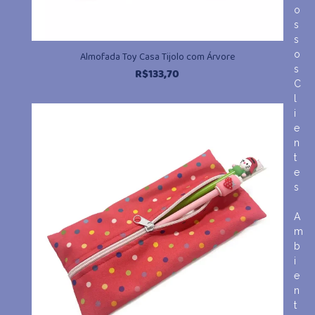
o
s
s
o
Almofada Toy Casa Tijolo com Árvore
s
R$
133,70
C
l
i
e
n
t
e
s
A
m
b
i
e
n
t