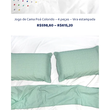
Jogo de Cama Poá Colorido – 4 peças – Vira estampada
Faixa
R$
598,60
–
R$
615,20
de
preço:
R$598,60
através
R$615,20