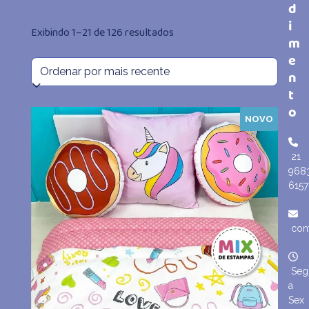
d
i
Classificado
Exibindo 1–21 de 126 resultados
m
e
por
n
mais
t
o
recente
NOVO
21
968
6157
con
Seg
a
Sex