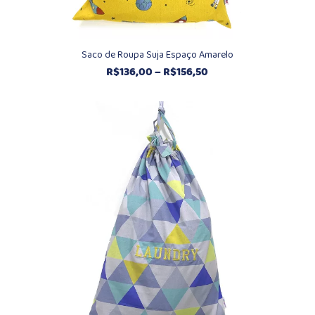
Saco de Roupa Suja Espaço Amarelo
Faixa
R$
136,00
–
R$
156,50
de
preço:
R$136,00
através
R$156,50