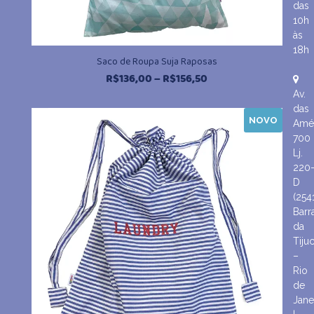
das
10h
às
18h
Saco de Roupa Suja Raposas
Faixa
R$
136,00
–
R$
156,50
de
Av.
preço:
das
NOVO
R$136,00
Amér
através
700
R$156,50
Lj.
220
D
(254
Barr
da
Tiju
–
Rio
de
Jane