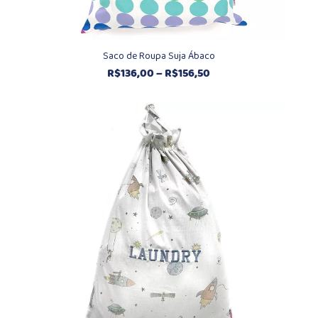
Saco de Roupa Suja Ábaco
Faixa
R$
136,00
–
R$
156,50
de
preço:
R$136,00
através
R$156,50