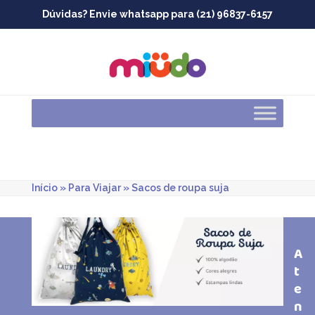
Skip
Dúvidas? Envie whatsapp para (21) 96837-6157
to
content
Início
»
Para Viajar
»
Sacos de roupa suja
A
t
e
n