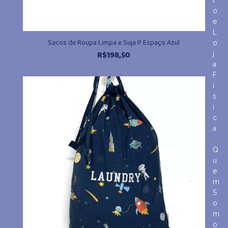
t
o
e
L
Sacos de Roupa Limpa e Suja P Espaço Azul
o
R$
198,50
j
a
F
í
s
i
c
a
Q
u
e
m
S
o
m
o