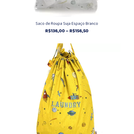
Saco de Roupa Suja Espaço Branco
Faixa
R$
136,00
–
R$
156,50
de
preço:
R$136,00
através
R$156,50