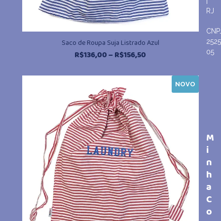
|
RJ
CNP
252
Saco de Roupa Suja Listrado Azul
05
Faixa
R$
136,00
–
R$
156,50
de
preço:
NOVO
R$136,00
através
R$156,50
M
i
n
h
a
C
o