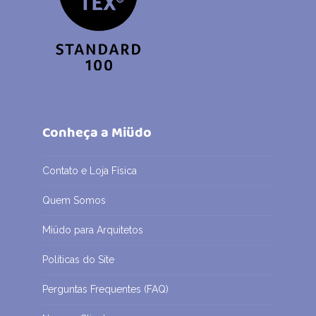
Conheça a Miüdo
Contato e Loja Física
Quem Somos
Miüdo para Arquitetos
Políticas do Site
Perguntas Frequentes (FAQ)