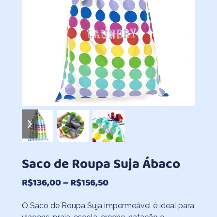
previous
next
slide
slide
Saco de Roupa Suja Ábaco
Faixa
R$
136,00
–
R$
156,50
de
O Saco de Roupa Suja impermeável é ideal para
preço: