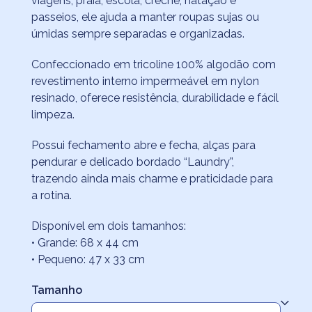
viagens, praia, escola, creche, natação e
R$136,00
passeios, ele ajuda a manter roupas sujas ou
através
úmidas sempre separadas e organizadas.
R$156,50
Confeccionado em tricoline 100% algodão com
revestimento interno impermeável em nylon
resinado, oferece resistência, durabilidade e fácil
limpeza.
Possui fechamento abre e fecha, alças para
pendurar e delicado bordado “Laundry”,
trazendo ainda mais charme e praticidade para
a rotina.
Disponível em dois tamanhos:
• Grande: 68 x 44 cm
• Pequeno: 47 x 33 cm
Tamanho