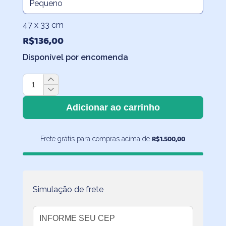
47 x 33 cm
R$
136,00
Disponível por encomenda
Saco
de
Roupa
Adicionar ao carrinho
Suja
Ábaco
R$
1.500,00
Frete grátis para compras acima de
quantidade
Simulação de frete