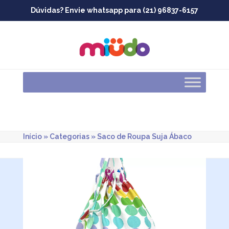
Skip
Dúvidas? Envie whatsapp para (21) 96837-6157
to
content
Início
»
Categorias
»
Saco de Roupa Suja Ábaco