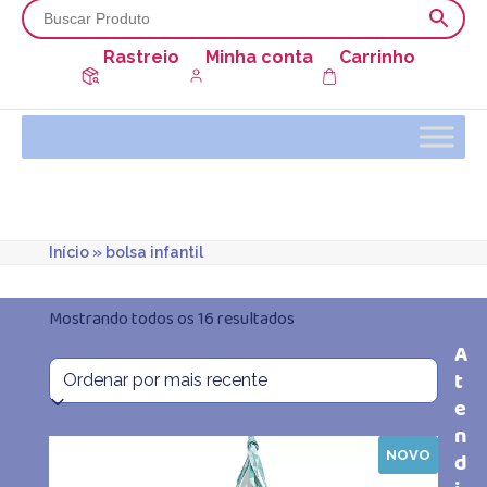
Rastreio
Minha conta
Carrinho
Início
»
bolsa infantil
Classificado
Mostrando todos os 16 resultados
A
por
t
mais
e
n
recente
NOVO
d