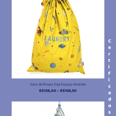
R$156,50
C
e
r
t
i
f
i
Saco de Roupa Suja Espaço Amarelo
c
Faixa
R$
136,00
–
R$
156,50
a
de
d
preço:
o
R$136,00
s
através