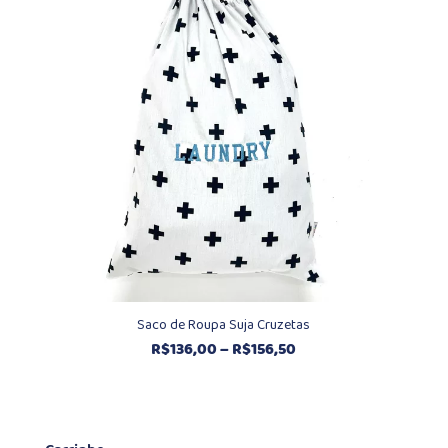
R$156,50
Saco de Roupa Suja Cruzetas
Faixa
R$
136,00
–
R$
156,50
de
preço:
R$136,00
através