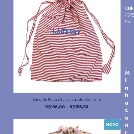
R$156,50
CNP
252
05
M
i
n
h
Saco de Roupa Suja Listrado Vermelho
a
Faixa
R$
136,00
–
R$
156,50
C
de
o
preço:
n
NOVO
R$136,00
t
através