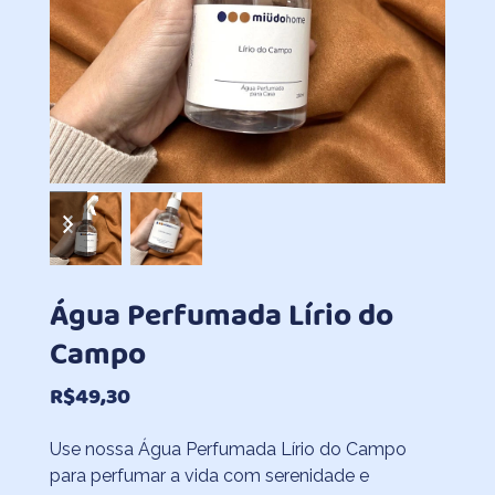
previous
next
slide
slide
Água Perfumada Lírio do
Campo
R$
49,30
Use nossa Água Perfumada Lírio do Campo
para perfumar a vida com serenidade e