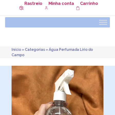
Rastreio
Minha conta
Carrinho
Início
»
Categorias
»
Água Perfumada Lírio do
Campo