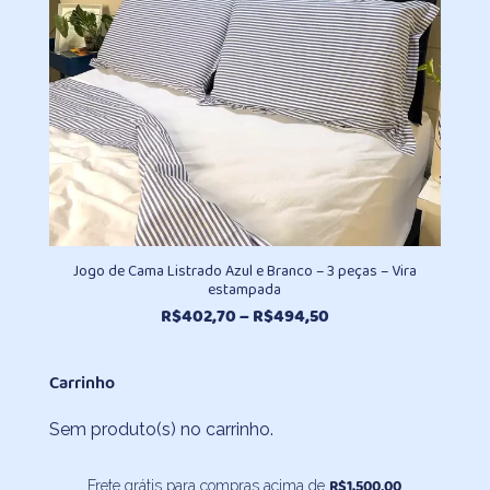
Jogo de Cama Listrado Azul e Branco – 3 peças – Vira
estampada
Faixa
R$
402,70
–
R$
494,50
de
preço:
Carrinho
R$402,70
através
Sem produto(s) no carrinho.
R$494,50
R$
1.500,00
Frete grátis para compras acima de