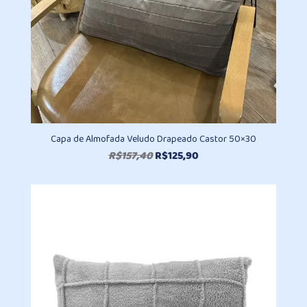
Capa de Almofada Veludo Drapeado Castor 50×30
O
O
R$
157,40
R$
125,90
preço
preço
original
atual
era:
é:
R$157,40.
R$125,90.