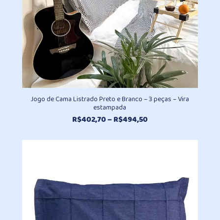
Jogo de Cama Listrado Preto e Branco – 3 peças – Vira
estampada
Faixa
R$
402,70
–
R$
494,50
de
preço:
R$402,70
através
R$494,50