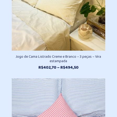
Jogo de Cama Listrado Creme e Branco – 3 peças – Vira
estampada
Faixa
R$
402,70
–
R$
494,50
de
preço:
R$402,70
através
R$494,50