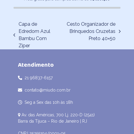
Capa de
Cesto Organizador de
Edredom Azul
Brinquedos Cruzetas
next
previous
Bambu Com
Preto 40×50
post:
post:
Zíper
Atendimento
21 96837-6157
contato@miudo.com.br
Seg a Sex das 10h às 18h
Av. das Américas, 700 Lj. 220-D (2541)
Barra da Tijuca – Rio de Janeiro | RJ
CNPJ 25255194/0001-05