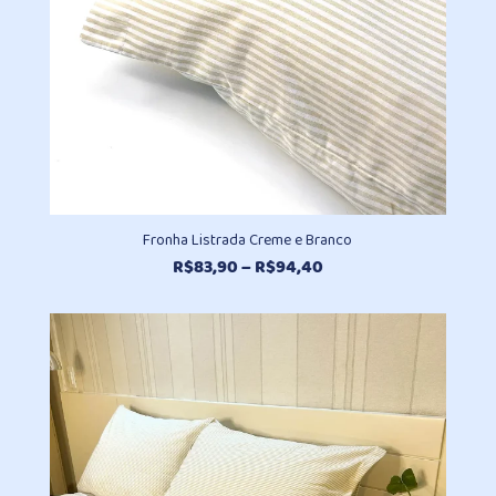
Fronha Listrada Creme e Branco
Faixa
R$
83,90
–
R$
94,40
de
preço:
R$83,90
através
R$94,40