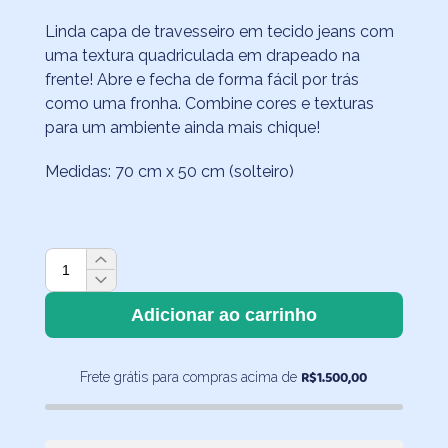
Linda capa de travesseiro em tecido jeans com
uma textura quadriculada em drapeado na
frente! Abre e fecha de forma fácil por trás
como uma fronha. Combine cores e texturas
para um ambiente ainda mais chique!
Medidas: 70 cm x 50 cm (solteiro)
Capa
de
Travesseiro
Adicionar ao carrinho
Jeans
Drapeado
R$
1.500,00
Frete grátis para compras acima de
quantidade