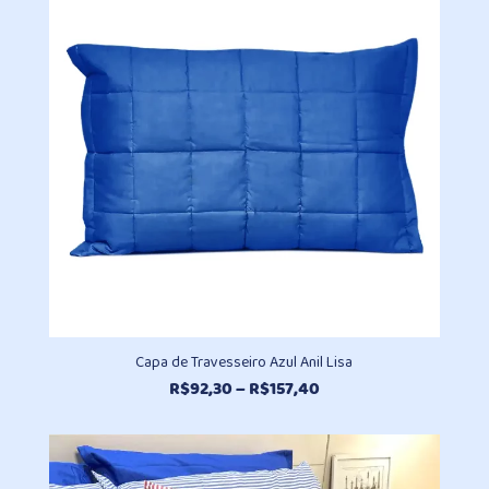
R$211,70
Capa de Travesseiro Azul Anil Lisa
Faixa
R$
92,30
–
R$
157,40
de
preço:
R$92,30
através