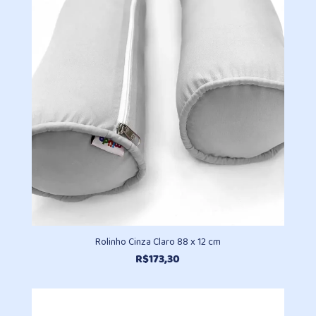
através
R$167,90
Rolinho Cinza Claro 88 x 12 cm
R$
173,30