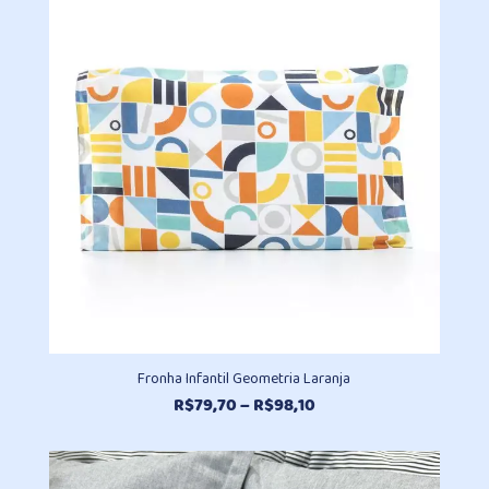
Fronha Infantil Geometria Laranja
Faixa
R$
79,70
–
R$
98,10
de
preço:
R$79,70