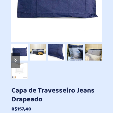
previous
next
slide
slide
Capa de Travesseiro Jeans
Drapeado
R$
157,40