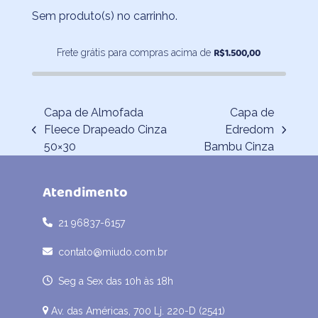
Sem produto(s) no carrinho.
R$
1.500,00
Frete grátis para compras acima de
Capa de Almofada
Capa de
Fleece Drapeado Cinza
Edredom
previous
next
50×30
Bambu Cinza
post:
post:
Atendimento
21 96837-6157
contato@miudo.com.br
Seg a Sex das 10h às 18h
Av. das Américas, 700 Lj. 220-D (2541)