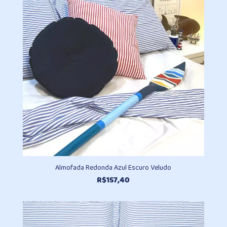
R$157,40
Almofada Redonda Azul Escuro Veludo
R$
157,40