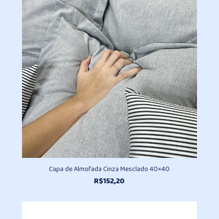
através
R$98,10
Capa de Almofada Cinza Mesclado 40×40
R$
152,20