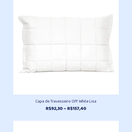
através
R$98,10
Capa de Travesseiro Off White Lisa
Faixa
R$
92,30
–
R$
157,40
de
preço:
R$92,30