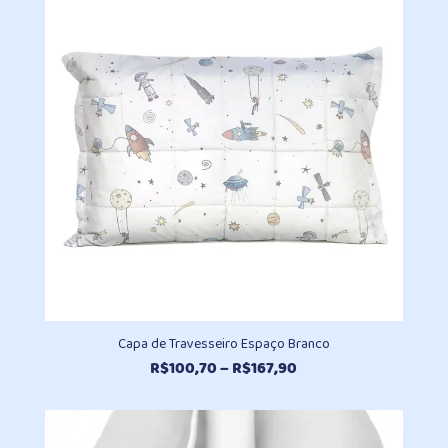
através
R$157,40
Capa de Travesseiro Espaço Branco
Faixa
R$
100,70
–
R$
167,90
de
preço:
R$100,70