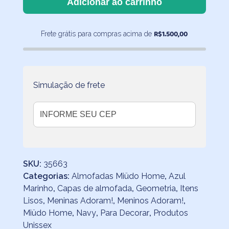
Adicionar ao carrinho
Jeans
50x30
R$
1.500,00
Frete grátis para compras acima de
quantidade
Simulação de frete
SKU:
35663
Categorias:
Almofadas Miüdo Home
,
Azul
Marinho
,
Capas de almofada
,
Geometria
,
Itens
Lisos
,
Meninas Adoram!
,
Meninos Adoram!
,
Miüdo Home
,
Navy
,
Para Decorar
,
Produtos
Unissex