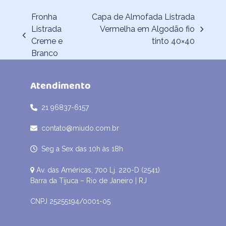
Fronha
Capa de Almofada Listrada
Listrada
Vermelha em Algodão fio
next
previous
Creme e
tinto 40×40
post:
post:
Branco
Atendimento
21 96837-6157
contato@miudo.com.br
Seg a Sex das 10h às 18h
Av. das Américas, 700 Lj. 220-D (2541)
Barra da Tijuca – Rio de Janeiro | RJ
CNPJ 25255194/0001-05