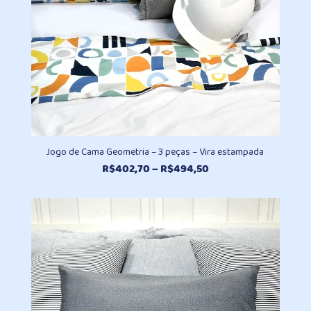
Jogo de Cama Geometria – 3 peças – Vira estampada
Faixa
R$
402,70
–
R$
494,50
de
preço:
R$402,70
através
R$494,50