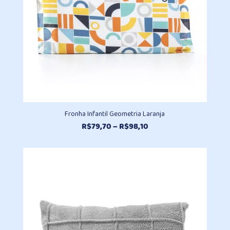
Fronha Infantil Geometria Laranja
Faixa
R$
79,70
–
R$
98,10
de
preço:
R$79,70
através
R$98,10