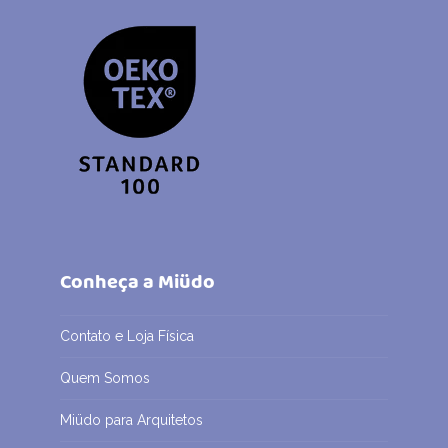
Conheça a Miüdo
Contato e Loja Física
Quem Somos
Miüdo para Arquitetos