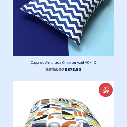
Capa de Almofada Chevron Azul 40×40
O
O
R$
125,00
R$
78,80
preço
preço
original
atual
era:
é:
-3%
OFF
R$125,00.
R$78,80.