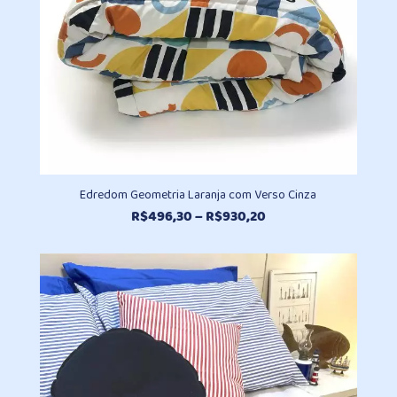
Edredom Geometria Laranja com Verso Cinza
Faixa
R$
496,30
–
R$
930,20
de
preço:
R$496,30
através
R$930,20