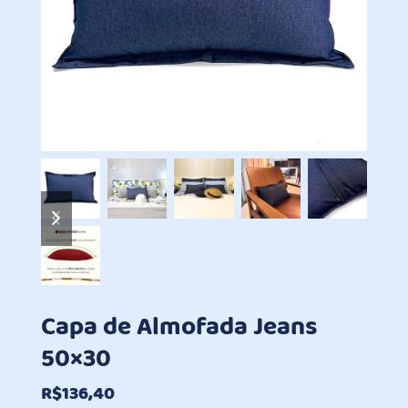
previous
next
slide
slide
Capa de Almofada Jeans
50×30
R$
136,40