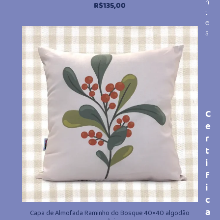
n
R$
135,00
t
e
s
C
e
r
t
i
f
i
c
a
Capa de Almofada Raminho do Bosque 40×40 algodão