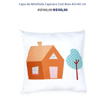
Capa de Almofada Capivara Com Boia 40×40 cm
O
O
R$
156,50
R$
135,50
preço
preço
original
atual
era:
é:
R$156,50.
R$135,50.