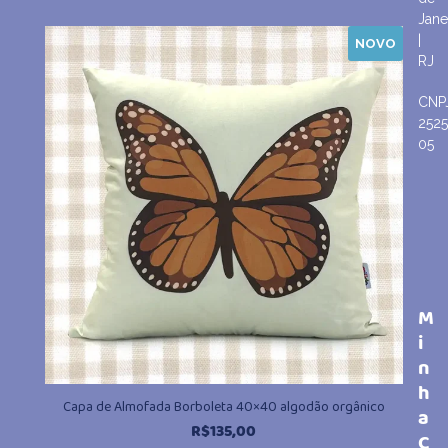
Jane
|
NOVO
RJ
CNP
252
05
M
i
n
h
Capa de Almofada Borboleta 40×40 algodão orgânico
a
R$
135,00
C