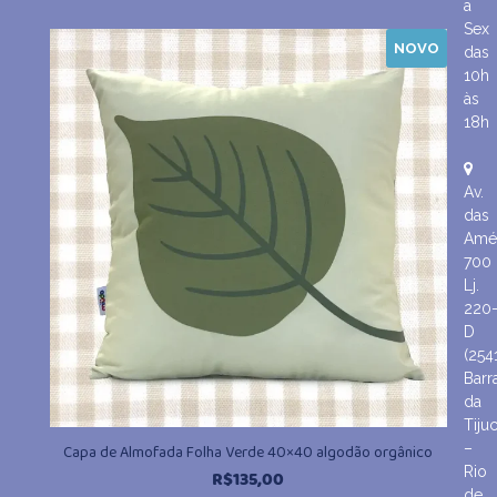
a
Sex
NOVO
das
10h
às
18h
Av.
das
Amér
700
Lj.
220
D
(254
Barr
da
Tiju
–
Capa de Almofada Folha Verde 40×40 algodão orgânico
Rio
R$
135,00
de