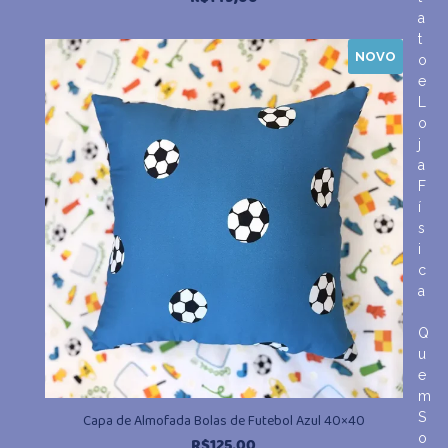
a
t
NOVO
o
e
L
o
j
a
F
í
s
i
c
a
Q
u
e
m
S
Capa de Almofada Bolas de Futebol Azul 40×40
o
R$
125,00