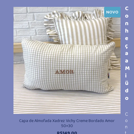
C
NOVO
o
n
h
e
ç
a
a
M
i
ü
d
o
C
Capa de Almofada Xadrez Vichy Creme Bordado Amor
o
50×30
n
R$
149,00
t