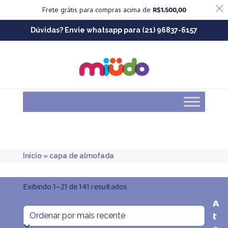
R$
1.500,00
Frete grátis para compras acima de
Skip
Dúvidas? Envie whatsapp para (21) 96837-6157
to
content
Início
»
capa de almofada
Classificado
Exibindo 1–21 de 141 resultados
A
por
t
mais