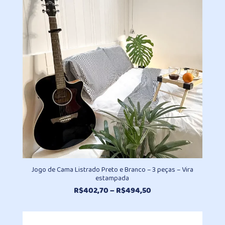
Jogo de Cama Listrado Preto e Branco – 3 peças – Vira
estampada
Faixa
R$
402,70
–
R$
494,50
de
preço:
R$402,70