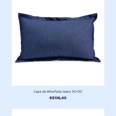
através
R$98,10
Capa de Almofada Jeans 50×30
R$
136,40