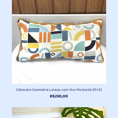
através
R$870,90
Cabeceira Geometria Laranja com Vivo Mostarda 83×33
R$
230,00