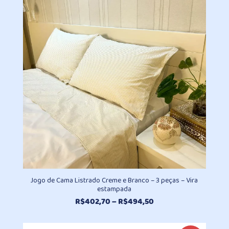
Jogo de Cama Listrado Creme e Branco – 3 peças – Vira
estampada
Faixa
R$
402,70
–
R$
494,50
de
preço: