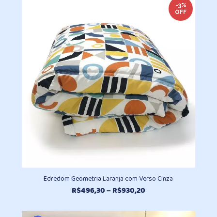
R$402,70
-3%
OFF
através
R$494,50
Edredom Geometria Laranja com Verso Cinza
Faixa
R$
496,30
–
R$
930,20
de
preço: