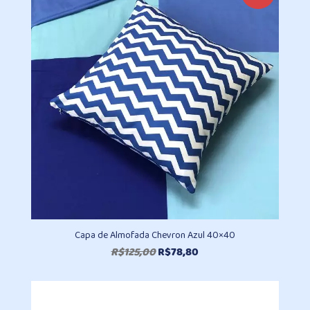
através
R$615,20
Capa de Almofada Chevron Azul 40×40
O
O
R$
125,00
R$
78,80
preço
preço
original
atual
era:
é: