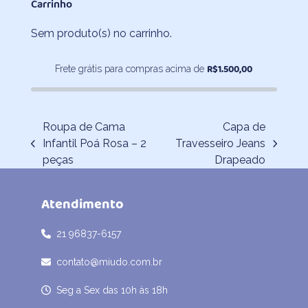
Carrinho
Sem produto(s) no carrinho.
R$
1.500,00
Frete grátis para compras acima de
Roupa de Cama
Capa de
Infantil Poá Rosa – 2
Travesseiro Jeans
previous
next
peças
Drapeado
post:
post:
Atendimento
21 96837-6157
contato@miudo.com.br
Seg a Sex das 10h às 18h