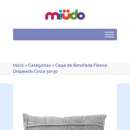
Skip
to
content
Início
»
Categorias
»
Capa de Almofada Fleece
Drapeado Cinza 50×30