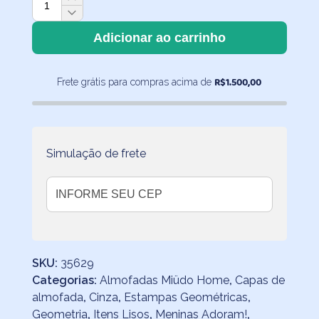
de
Almofada
Adicionar ao carrinho
Fleece
Drapeado
R$
1.500,00
Frete grátis para compras acima de
Cinza
50x30
quantidade
Simulação de frete
SKU:
35629
Categorias:
Almofadas Miüdo Home
,
Capas de
almofada
,
Cinza
,
Estampas Geométricas
,
Geometria
,
Itens Lisos
,
Meninas Adoram!
,