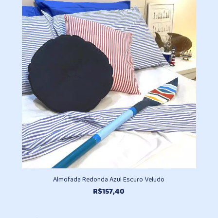
R$496,30
através
R$930,20
Almofada Redonda Azul Escuro Veludo
R$
157,40