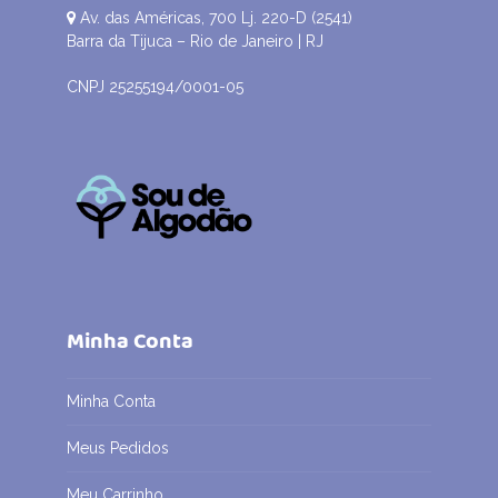
Av. das Américas, 700 Lj. 220-D (2541)
Barra da Tijuca – Rio de Janeiro | RJ
CNPJ 25255194/0001-05
Minha Conta
Minha Conta
Meus Pedidos
Meu Carrinho