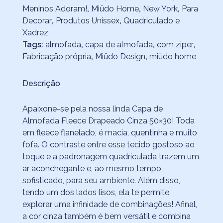
Meninos Adoram!
,
Miüdo Home
,
New York
,
Para
Decorar
,
Produtos Unissex
,
Quadriculado e
Xadrez
Tags:
almofada
,
capa de almofada
,
com ziper
,
Fabricação própria
,
Miüdo Design
,
miüdo home
Descrição
Apaixone-se pela nossa linda Capa de
Almofada Fleece Drapeado Cinza 50×30! Toda
em fleece flanelado, é macia, quentinha e muito
fofa. O contraste entre esse tecido gostoso ao
toque e a padronagem quadriculada trazem um
ar aconchegante e, ao mesmo tempo,
sofisticado, para seu ambiente. Além disso,
tendo um dos lados lisos, ela te permite
explorar uma infinidade de combinações! Afinal,
a cor cinza também é bem versátil e combina