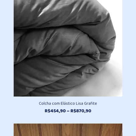
Colcha com Elástico Lisa Grafite
Faixa
R$
454,90
–
R$
870,90
de
preço:
R$454,90