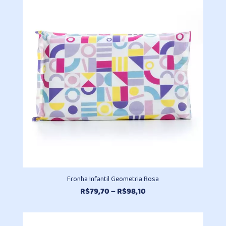
através
R$494,50
Fronha Infantil Geometria Rosa
Faixa
R$
79,70
–
R$
98,10
de
preço:
R$79,70