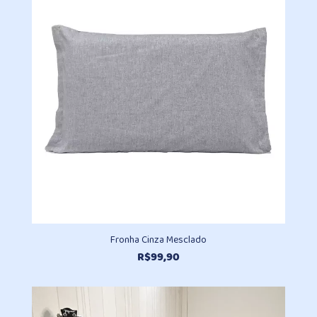
R$125,00.
R$78,80.
Fronha Cinza Mesclado
R$
99,90