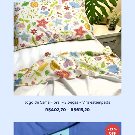
Jogo de Cama Floral – 3 peças – Vira estampada
Faixa
R$
402,70
–
R$
615,20
de
preço:
R$402,70
-37%
OFF