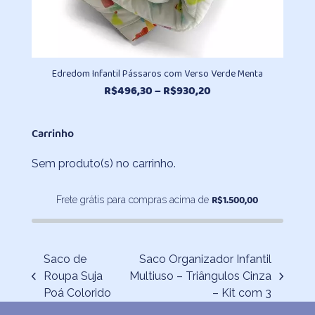
Edredom Infantil Pássaros com Verso Verde Menta
Faixa
R$
496,30
–
R$
930,20
de
preço:
Carrinho
R$496,30
através
Sem produto(s) no carrinho.
R$930,20
R$
1.500,00
Frete grátis para compras acima de
Saco de
Saco Organizador Infantil
Roupa Suja
Multiuso – Triângulos Cinza
previous
next
Poá Colorido
– Kit com 3
post:
post: