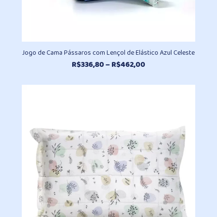
Jogo de Cama Pássaros com Lençol de Elástico Azul Celeste
Faixa
R$
336,80
–
R$
462,00
de
preço:
R$336,80
através
R$462,00