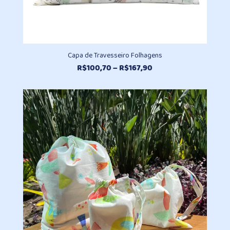
Capa de Travesseiro Folhagens
Faixa
R$
100,70
–
R$
167,90
de
preço:
R$100,70
através
R$167,90