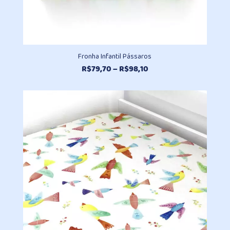
Fronha Infantil Pássaros
Faixa
R$
79,70
–
R$
98,10
de
preço:
R$79,70
através
R$98,10