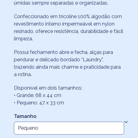
através
úmidas sempre separadas e organizadas.
R$156,50
Confeccionado em tricoline 100% algodão com
revestimento interno impermeável em nylon
resinado, oferece resistência, durabilidade e fácil
limpeza.
Possui fechamento abre e fecha, alças para
pendurar e delicado bordado “Laundry”,
trazendo ainda mais charme e praticidade para
a rotina.
Disponível em dois tamanhos:
• Grande: 68 x 44 cm
• Pequeno: 47 x 33 cm
Tamanho