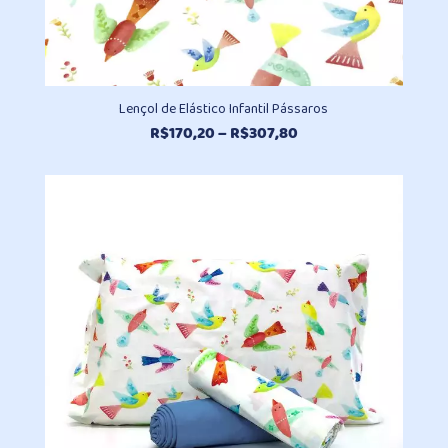
Lençol de Elástico Infantil Pássaros
Faixa
R$
170,20
–
R$
307,80
de
preço:
R$170,20
através
R$307,80