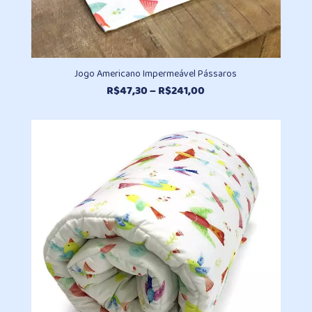
Jogo Americano Impermeável Pássaros
Faixa
R$
47,30
–
R$
241,00
de
preço:
R$47,30
através
R$241,00