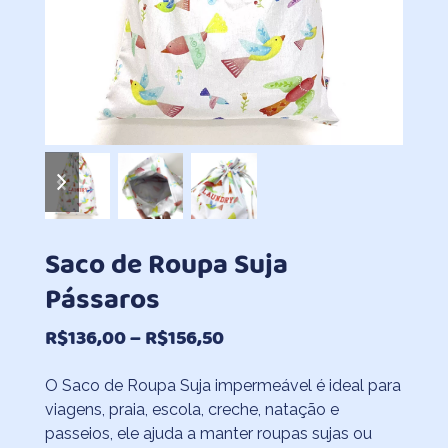
previous
next
slide
slide
Saco de Roupa Suja
Pássaros
Faixa
R$
136,00
–
R$
156,50
de
O Saco de Roupa Suja impermeável é ideal para
preço:
viagens, praia, escola, creche, natação e
R$136,00
passeios, ele ajuda a manter roupas sujas ou