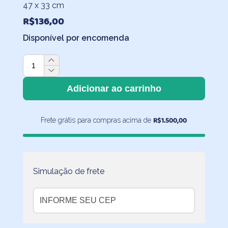
47 x 33 cm
R$
136,00
Disponível por encomenda
Saco
de
Roupa
Adicionar ao carrinho
Suja
Pássaros
R$
1.500,00
Frete grátis para compras acima de
quantidade
Simulação de frete