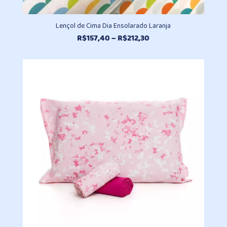
Lençol de Cima Dia Ensolarado Laranja
Faixa
R$
157,40
–
R$
212,30
de
preço:
R$157,40
através
R$212,30