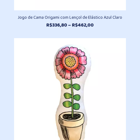
Jogo de Cama Origami com Lençol de Elástico Azul Claro
Faixa
R$
336,80
–
R$
462,00
de
preço:
R$336,80
através
R$462,00