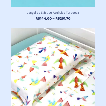
Lençol de Elástico Azul Liso Turquesa
Faixa
R$
144,00
–
R$
261,70
de
preço:
R$144,00
através
R$261,70