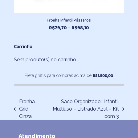
Fronha Infantil Pássaros
Faixa
R$
79,70
–
R$
98,10
de
preço:
Carrinho
R$79,70
através
Sem produto(s) no carrinho.
R$98,10
R$
1.500,00
Frete grátis para compras acima de
Fronha
Saco Organizador Infantil
Grid
Multiuso – Listrado Azul – Kit
previous
next
Cinza
com 3
post:
post:
Atendimento