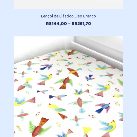
Lençol de Elástico Liso Branco
Faixa
R$
144,00
–
R$
261,70
de
preço:
R$144,00
através
R$261,70