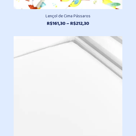
Lençol de Cima Pássaros
Faixa
R$
161,30
–
R$
212,30
de
preço:
R$161,30
através
R$212,30