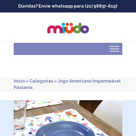
Skip
Dúvidas? Envie whatsapp para (21) 96837-6157
to
content
Início
»
Categorias
»
Jogo Americano Impermeável
Pássaros