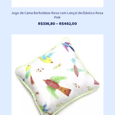
Jogo de Cama Borboletas Rosa com Lençol de Elástico Rosa
Pink
Faixa
R$
336,80
–
R$
462,00
de
preço:
R$336,80
através
R$462,00