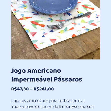
Jogo Americano
Impermeável Pássaros
Faixa
R$
47,30
–
R$
241,00
de
Lugares americanos para toda a família!
preço:
Impermeáveis e fáceis de limpar. Escolha sua