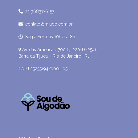
21 96837-6157
contato@miudo.com.br
Seg a Sex das 10h às 18h
Av. das Américas, 700 Lj. 220-D (2541)
Barra da Tijuca – Rio de Janeiro | RJ
CNPJ 25255194/0001-05