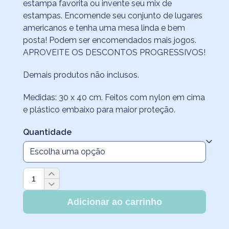
R$47,30
estampa favorita ou invente seu mix de
através
estampas. Encomende seu conjunto de lugares
americanos e tenha uma mesa linda e bem
R$241,00
posta! Podem ser encomendados mais jogos.
APROVEITE OS DESCONTOS PROGRESSIVOS!
Demais produtos não inclusos.
Medidas: 30 x 40 cm. Feitos com nylon em cima
e plástico embaixo para maior proteção.
Quantidade
Jogo
Americano
Impermeável
Adicionar ao carrinho
Pássaros
quantidade