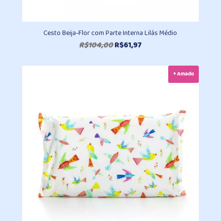
Cesto Beija-Flor com Parte Interna Lilás Médio
O
O
R$
104,00
R$
61,97
preço
preço
original
atual
+ Amado
era:
é:
R$104,00.
R$61,97.