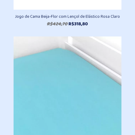
Jogo de Cama Beija-Flor com Lençol de Elástico Rosa Claro
O
O
R$
424,70
R$
318,80
preço
preço
original
atual
era:
é:
R$424,70.
R$318,80.