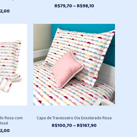
Faixa
R$
79,70
–
R$
98,10
Faixa
2,00
de
de
preço:
preço:
R$79,70
R$336,80
através
através
R$98,10
R$462,00
ado Rosa com
Capa de Travesseiro Dia Ensolarado Rosa
 Rosé
Faixa
R$
100,70
–
R$
167,90
Faixa
2,00
de