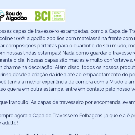
ossas capas de travesseiro estampadas, como a Capa de Tr
icoline 100% algodão 200 fios com matelassê na frente com m
iar composições perfeitas para o quartinho do seu miúdo, m
m nossas lindas estampas! Nada como guardar o travesseiro
rante o dia! Nossas capas são macias e muito confortáveis
 charme na decoração! Além disso, todos os nossos produt
rinho desde a criação da ideia até ao empacotamento do pedi
cê tenha a melhor experiência de compra com a Miüdo e am
so queira em outra estampa, entre em contato pelo nosso 
que tranquilo! As capas de travesseiro por encomenda levam
mpre agora a Capa de Travesseiro Folhagens, já que ela é prá
 adulto!