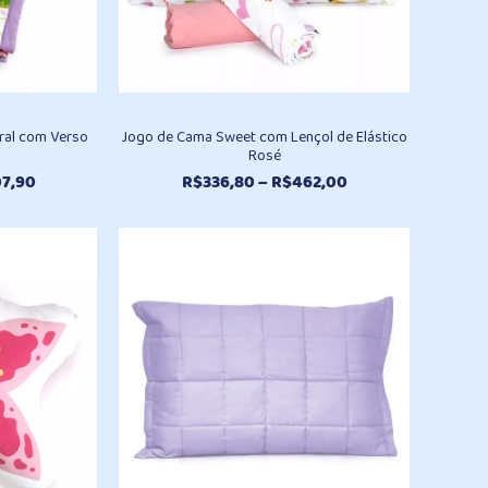
oral com Verso
Jogo de Cama Sweet com Lençol de Elástico
Rosé
Faixa
Faixa
7,90
R$
336,80
–
R$
462,00
de
de
preço:
preço:
R$300,50
R$336,80
através
através
R$407,90
R$462,00