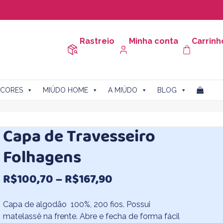
Rastreio
Minha conta
Carrinh
CORES
MIÜDO HOME
A MIÜDO
BLOG
Capa de Travesseiro
Folhagens
Faixa
R$
100,70
–
R$
167,90
de
Capa de algodão 100%, 200 fios. Possui
preço:
matelassê na frente. Abre e fecha de forma fácil