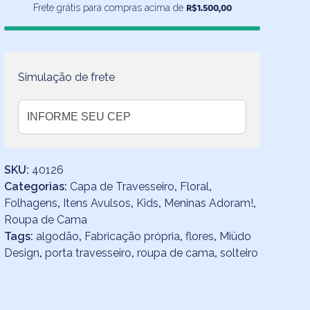
Folhagens
R$
1.500,00
Frete grátis para compras acima de
quantidade
Simulação de frete
SKU:
40126
Categorias:
Capa de Travesseiro
,
Floral
,
Folhagens
,
Itens Avulsos
,
Kids
,
Meninas Adoram!
,
Roupa de Cama
Tags:
algodão
,
Fabricação própria
,
flores
,
Miüdo
Design
,
porta travesseiro
,
roupa de cama
,
solteiro