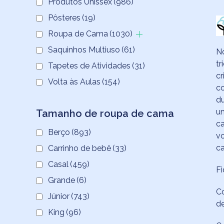
Produtos Unissex
(986)
Pôsteres
(19)
Roupa de Cama
(1030)
Saquinhos Multiuso
(61)
N
tr
Tapetes de Atividades
(31)
cr
Volta às Aulas
(154)
co
du
um
Tamanho de roupa de cama
ca
Berço
(893)
vo
ca
Carrinho de bebê
(33)
Casal
(459)
Fi
Grande
(6)
Co
Júnior
(743)
de
King
(96)