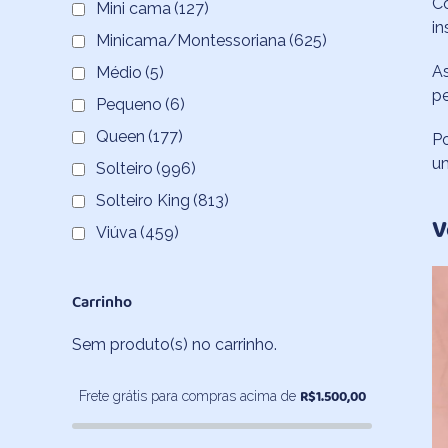
Co
Mini cama
(127)
in
Minicama/Montessoriana
(625)
As
Médio
(5)
pe
Pequeno
(6)
Queen
(177)
Po
um
Solteiro
(996)
Solteiro King
(813)
V
Viúva
(459)
Carrinho
Sem produto(s) no carrinho.
R$
1.500,00
Frete grátis para compras acima de