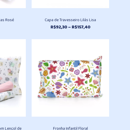
tas Rosé
Capa de Travesseiro Lilás Lisa
Faixa
R$
92,30
–
R$
157,40
de
preço:
R$92,30
através
R$157,40
om Lençol de
Fronha Infantil Floral