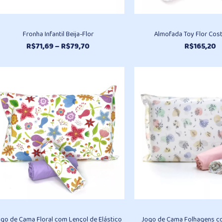
Fronha Infantil Beija-Flor
Almofada Toy Flor Cos
Faixa
R$
71,69
–
R$
79,70
R$
165,20
de
preço:
R$71,69
através
R$79,70
ogo de Cama Floral com Lençol de Elástico
Jogo de Cama Folhagens c