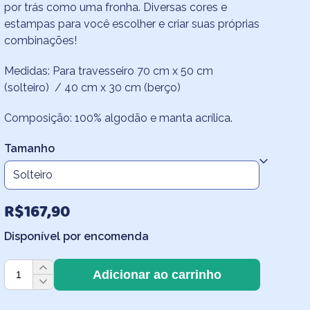
por trás como uma fronha. Diversas cores e
R$100,70
estampas para você escolher e criar suas próprias
através
combinações!
R$167,90
Medidas: Para travesseiro 70 cm x 50 cm
(solteiro) / 40 cm x 30 cm (berço)
Composição: 100% algodão e manta acrílica.
Tamanho
R$
167,90
Disponível por encomenda
Capa
Adicionar ao carrinho
de
Travesseiro