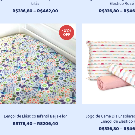
Lilás
Elástico Rosé
Faixa
R$
336,80
–
R$
462,00
R$
336,80
–
R$
46
de
preço:
R$336,80
-23%
OFF
através
R$462,00
Lençol de Elástico Infantil Beija-Flor
Jogo de Cama Dia Ensolar
Lençol de Elástico
Faixa
R$
178,40
–
R$
206,40
R$
336,80
–
R$
46
de