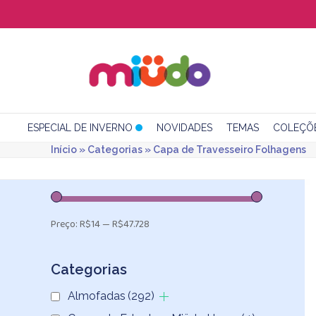
Skip
to
content
ESPECIAL DE INVERNO
NOVIDADES
TEMAS
COLEÇÕ
Início
»
Categorias
»
Capa de Travesseiro Folhagens
Preço:
R$14
—
R$47.728
Categorias
Almofadas
(292)