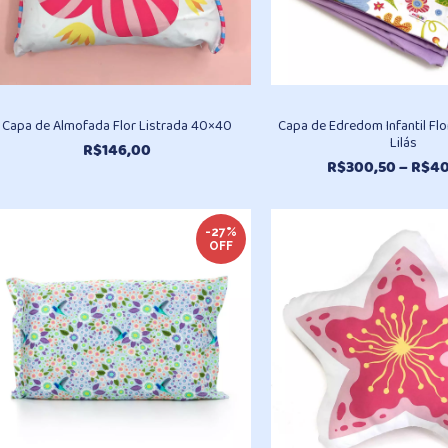
Capa de Almofada Flor Listrada 40×40
Capa de Edredom Infantil Fl
Lilás
R$
146,00
R$
300,50
–
R$
40
-27%
OFF