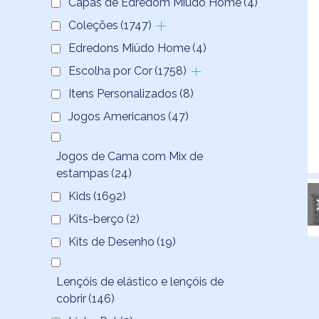
Capas de Edredom Miüdo Home
(4)
Coleções
(1747)
Edredons Miüdo Home
(4)
Escolha por Cor
(1758)
Itens Personalizados
(8)
Jogos Americanos
(47)
Jogos de Cama com Mix de
estampas
(24)
Kids
(1692)
Kits-berço
(2)
Kits de Desenho
(19)
Lençóis de elástico e lençóis de
cobrir
(146)