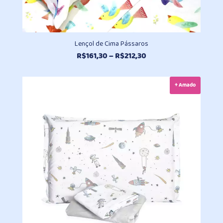
Lençol de Cima Pássaros
Faixa
R$
161,30
–
R$
212,30
de
preço:
+ Amado
R$161,30
através
R$212,30