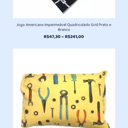
Jogo Americano Impermeável Quadriculado Grid Preto e
Branco
Faixa
R$
47,30
–
R$
241,00
de
preço:
R$47,30
através
R$241,00