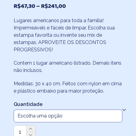
Faixa
R$
47,30
–
R$
241,00
de
Lugares americanos para toda a família!
preço:
Impermeáveis e fáceis de limpar. Escolha sua
R$47,30
estampa favorita ou invente seu mix de
através
estampas. APROVEITE OS DESCONTOS
PROGRESSIVOS!
R$241,00
Contem 1 lugar americano listrado. Demais itens
não inclusos.
Medidas: 30 x 40 cm. Feitos com nylon em cima
e plástico embaixo para maior proteção.
Quantidade
Jogo