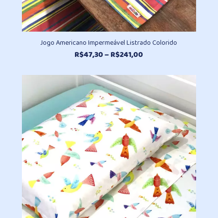
Jogo Americano Impermeável Listrado Colorido
Faixa
R$
47,30
–
R$
241,00
de
preço:
R$47,30
através
R$241,00