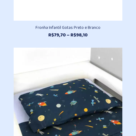
Fronha Infantil Gotas Preto e Branco
Faixa
R$
79,70
–
R$
98,10
de
preço:
R$79,70
através
R$98,10