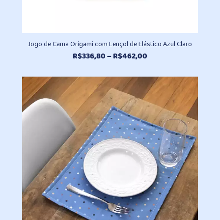
Jogo de Cama Origami com Lençol de Elástico Azul Claro
Faixa
R$
336,80
–
R$
462,00
de
preço:
R$336,80
através
R$462,00