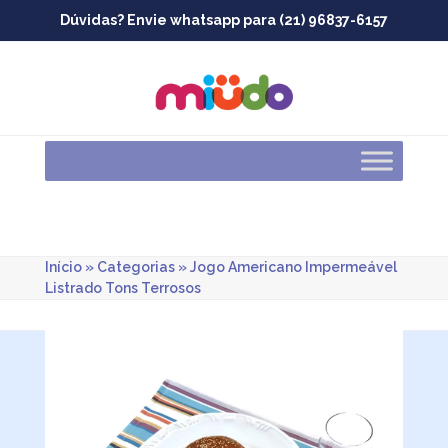
Skip
Dúvidas? Envie whatsapp para (21) 96837-6157
to
content
Início
»
Categorias
»
Jogo Americano Impermeável
Listrado Tons Terrosos