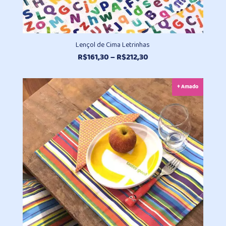
Lençol de Cima Letrinhas
Faixa
R$
161,30
–
R$
212,30
de
preço:
+ Amado
R$161,30
através
R$212,30