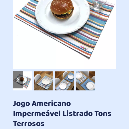
previous
next
slide
slide
Jogo Americano
Impermeável Listrado Tons
Terrosos