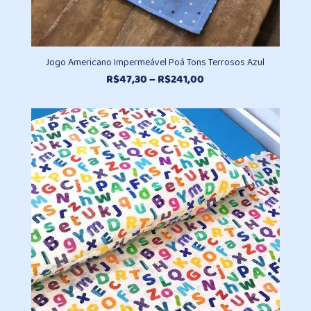
Jogo Americano Impermeável Poá Tons Terrosos Azul
Faixa
R$
47,30
–
R$
241,00
de
preço:
R$47,30
através
R$241,00