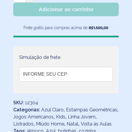
Americano
Impermeável
Adicionar ao carrinho
Listrado
Tons
R$
1.500,00
Frete grátis para compras acima de
Terrosos
quantidade
Simulação de frete
SKU:
12304
Categorias:
Azul Claro
,
Estampas Geométricas
,
Jogos Americanos
,
Kids
,
Linha Jovem
,
Listrados
,
Miüdo Home
,
Natal
,
Volta às Aulas
Tags:
almoço
,
Azul
,
bolinhas
,
cozinha
,