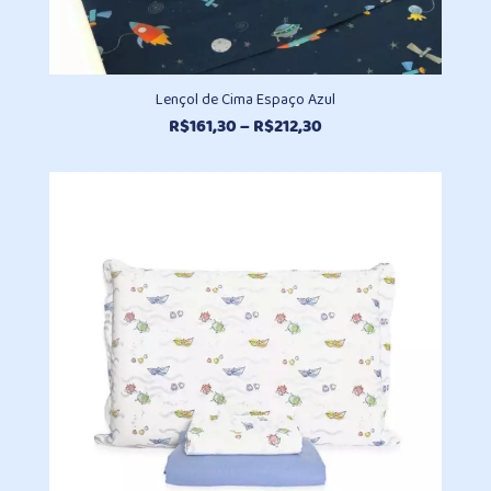
Lençol de Cima Espaço Azul
Faixa
R$
161,30
–
R$
212,30
de
preço:
R$161,30
através
R$212,30