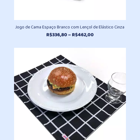
Jogo de Cama Espaço Branco com Lençol de Elástico Cinza
Faixa
R$
336,80
–
R$
462,00
de
preço:
R$336,80
através
R$462,00