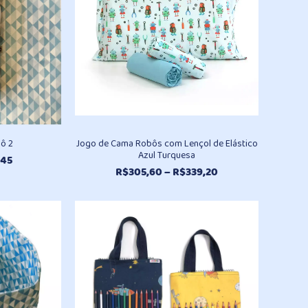
ô 2
Jogo de Cama Robôs com Lençol de Elástico
Azul Turquesa
O
,45
Faixa
R$
305,60
–
R$
339,20
o
preço
de
nal
atual
preço:
é:
R$305,60
2,90.
R$51,45.
através
R$339,20