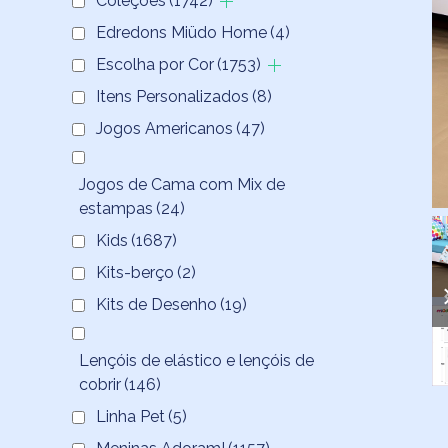
Coleções
(1742)
Edredons Miüdo Home
(4)
Escolha por Cor
(1753)
Itens Personalizados
(8)
Jogos Americanos
(47)
Jogos de Cama com Mix de
estampas
(24)
Kids
(1687)
Kits-berço
(2)
Kits de Desenho
(19)
Lençóis de elástico e lençóis de
cobrir
(146)
Linha Pet
(5)