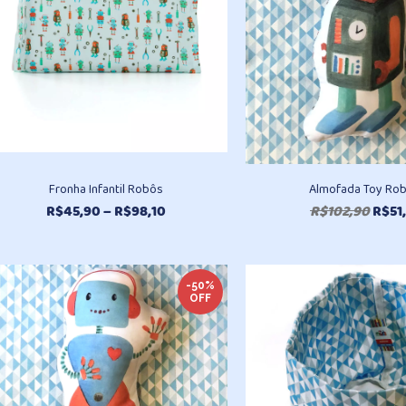
Fronha Infantil Robôs
Almofada Toy Rob
Faixa
O
R$
45,90
–
R$
98,10
R$
102,90
R$
51
de
preç
preço:
origi
R$45,90
era:
através
-50%
R$10
OFF
R$98,10