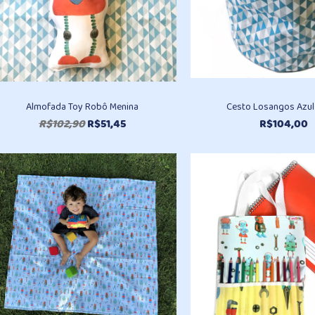
Almofada Toy Robô Menina
Cesto Losangos Azul
O
O
R$
102,90
R$
51,45
R$
104,00
preço
preço
original
atual
era:
é:
R$102,90.
R$51,45.