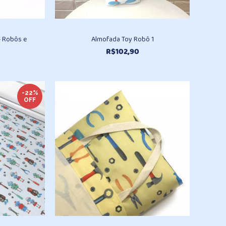
 – Robôs e
Almofada Toy Robô 1
R$
102,90
-22%
OFF