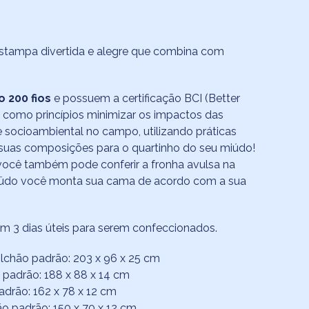
stampa divertida e alegre que combina com
 200 fios
e possuem a certificação BCI (Better
m como princípios minimizar os impactos das
e socioambiental no campo, utilizando práticas
do suas composições para o quartinho do seu miúdo!
você também pode conferir a fronha avulsa na
iüdo você monta sua cama de acordo com a sua
am 3 dias úteis para serem confeccionados.
Colchão padrão: 203 x 96 x 25 cm
o padrão: 188 x 88 x 14 cm
adrão: 162 x 78 x 12 cm
ão padrão: 150 x 70 x 12 cm