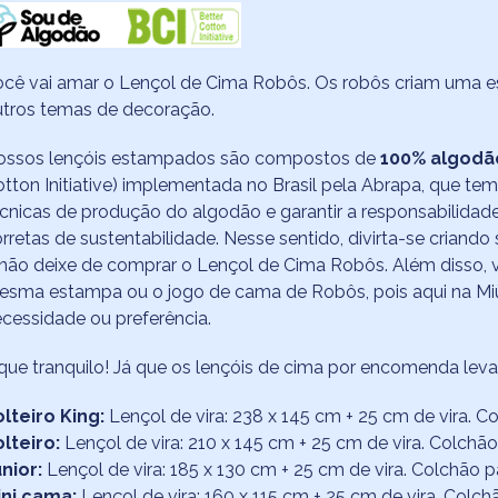
cê vai amar o Lençol de Cima Robôs. Os robôs criam uma e
utros temas de decoração.
ossos lençóis estampados são compostos de
100% algodão
tton Initiative) implementada no Brasil pela Abrapa, que te
cnicas de produção do algodão e garantir a responsabilidad
rretas de sustentabilidade.​ Nesse sentido, divirta-se crian
não deixe de comprar o Lençol de Cima Robôs. Além disso, 
esma estampa ou o jogo de cama de Robôs, pois aqui na M
cessidade ou preferência.
que tranquilo! Já que os lençóis de cima por encomenda lev
olteiro King:
Lençol de vira: 238 x 145 cm + 25 cm de vira. 
lteiro:
Lençol de vira: 210 x 145 cm + 25 cm de vira. Colchã
únior:
Lençol de vira: 185 x 130 cm + 25 cm de vira. Colchão p
ini cama:
Lençol de vira: 160 x 115 cm + 25 cm de vira. Colch