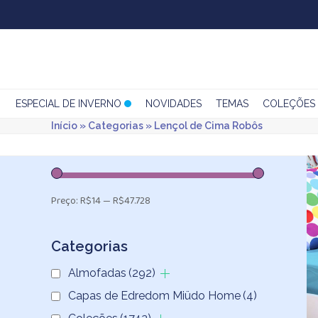
Skip
to
content
ESPECIAL DE INVERNO
NOVIDADES
TEMAS
COLEÇÕES
Início
»
Categorias
»
Lençol de Cima Robôs
Preço:
R$14
—
R$47.728
Categorias
Almofadas
(292)
Capas de Edredom Miüdo Home
(4)