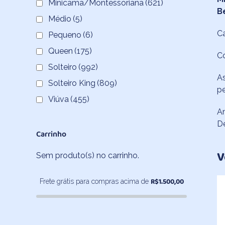
Minicama/Montessoriana
(621)
B
Médio
(5)
Ca
Pequeno
(6)
Queen
(175)
C
Solteiro
(992)
As
Solteiro King
(809)
pe
Viúva
(455)
A
D
Carrinho
V
Sem produto(s) no carrinho.
R$
1.500,00
Frete grátis para compras acima de