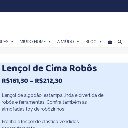
ORES
MIÜDO HOME
A MIÜDO
BLOG
Lençol de Cima Robôs
Faixa
R$
161,30
–
R$
212,30
de
Lençol de algodão, estampa linda e divertida de
preço:
robôs e ferramentas. Confira também as
almofadas toy de robôzinhos!
R$161,30
através
Fronha e lençol de elástico vendidos