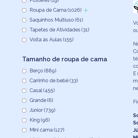
Pôsteres
(19)
Roupa de Cama
(1026)
Saquinhos Multiuso
(61)
Vo
Tapetes de Atividades
(31)
o
Volta às Aulas
(155)
N
Co
Tamanho de roupa de cama
té
co
Berço
(889)
E 
Carrinho de bebê
(33)
m
ne
Casal
(455)
Grande
(6)
Fi
Júnior
(739)
S
King
(96)
So
Mini cama
(127)
J
M