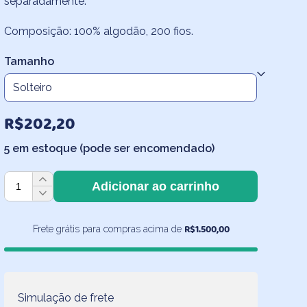
separadamente.
R$212,30
Composição: 100% algodão, 200 fios.
Tamanho
R$
202,20
5 em estoque (pode ser encomendado)
Lençol
Adicionar ao carrinho
de
Cima
Robôs
R$
1.500,00
Frete grátis para compras acima de
quantidade
Simulação de frete