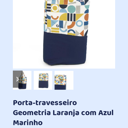
previous
next
slide
slide
Porta-travesseiro
Geometria Laranja com Azul
Marinho