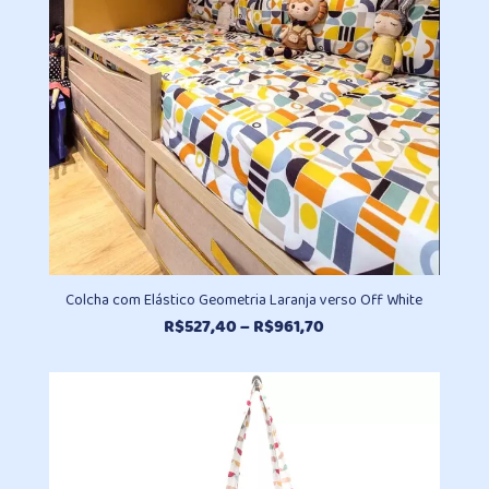
Colcha com Elástico Geometria Laranja verso Off White
Faixa
R$
527,40
–
R$
961,70
de
preço:
R$527,40
através
R$961,70