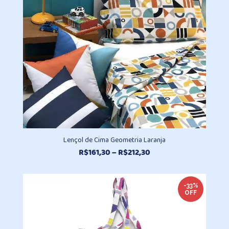
Lençol de Cima Geometria Laranja
Faixa
R$
161,30
–
R$
212,30
de
preço:
R$161,30
-33%
OFF
através
R$212,30