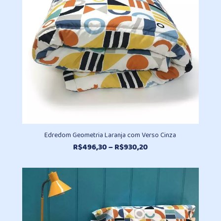
Edredom Geometria Laranja com Verso Cinza
Faixa
R$
496,30
–
R$
930,20
de
preço:
R$496,30
através
R$930,20