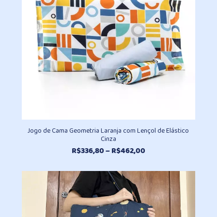
Jogo de Cama Geometria Laranja com Lençol de Elástico
Cinza
Faixa
R$
336,80
–
R$
462,00
de
preço:
R$336,80
através
R$462,00