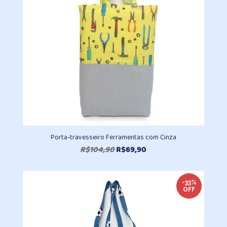
Porta-travesseiro Ferramentas com Cinza
O
O
R$
104,90
R$
69,90
preço
preço
original
atual
era:
é:
-33%
OFF
R$104,90.
R$69,90.