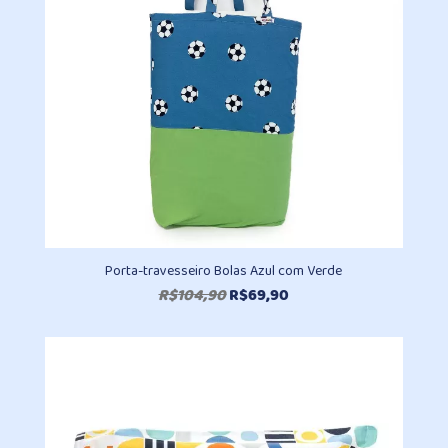
Porta-travesseiro Bolas Azul com Verde
O
O
R$
104,90
R$
69,90
preço
preço
original
atual
era:
é:
R$104,90.
R$69,90.