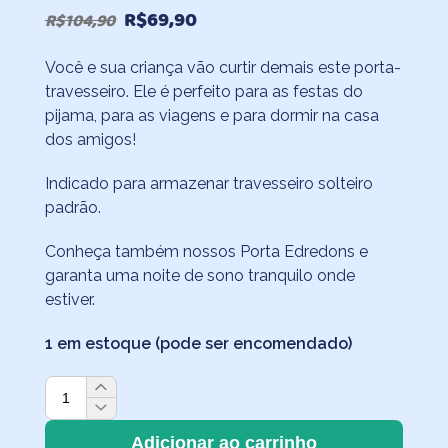
O
O
R$
69,90
R$
104,90
preço
preço
Você e sua criança vão curtir demais este porta-
original
atual
travesseiro. Ele é perfeito para as festas do
era:
é:
pijama, para as viagens e para dormir na casa
R$104,90.
R$69,90.
dos amigos!
Indicado para armazenar travesseiro solteiro
padrão.
Conheça também nossos Porta Edredons e
garanta uma noite de sono tranquilo onde
estiver.
1 em estoque (pode ser encomendado)
Porta-
travesseiro
Geometria
Adicionar ao carrinho