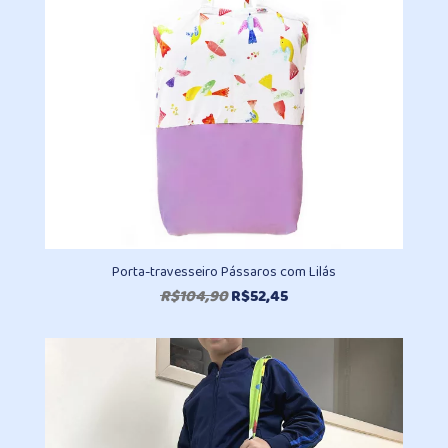
Porta-travesseiro Pássaros com Lilás
O
O
R$
104,90
R$
52,45
preço
preço
original
atual
era:
é:
R$104,90.
R$52,45.