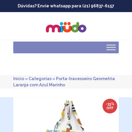
Skip
Dúvidas? Envie whatsapp para (21) 96837-6157
to
content
Início
»
Categorias
»
Porta-travesseiro Geometria
Laranja com Azul Marinho
-33%
OFF