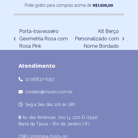
R$
1.500,00
Frete grátis para compras acima de
Porta-travesseiro
Kit Berço
Geometria Rosa com
Personalizado com
previous
next
Rosa Pink
Nome Bordado
post:
post:
Atendimento
21 96837-6157
contato@miudo.com.br
Seg a Sex das 10h às 18h
Av. das Américas, 700 Lj. 220-D (2541)
Barra da Tijuca – Rio de Janeiro | RJ
CNPJ 25255194/0001-05