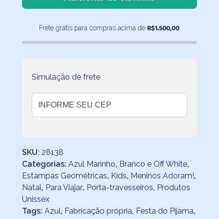
Laranja
com
R$
1.500,00
Frete grátis para compras acima de
Azul
Marinho
quantidade
Simulação de frete
SKU:
28138
Categorias:
Azul Marinho
,
Branco e Off White
,
Estampas Geométricas
,
Kids
,
Meninos Adoram!
,
Natal
,
Para Viajar
,
Porta-travesseiros
,
Produtos
Unissex
Tags:
Azul
,
Fabricação própria
,
Festa do Pijama
,