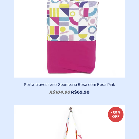
Porta-travesseiro Geometria Rosa com Rosa Pink
O
O
R$
104,90
R$
69,90
preço
preço
original
atual
era:
é:
-50%
OFF
R$104,90.
R$69,90.