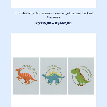
Jogo de Cama Dinossauros com Lençol de Elástico Azul
Turquesa
Faixa
R$
336,80
–
R$
462,00
de
preço:
R$336,80
através
R$462,00