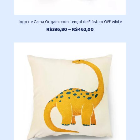
Jogo de Cama Origami com Lençol de Elástico Off White
Faixa
R$
336,80
–
R$
462,00
de
preço:
R$336,80
através
R$462,00