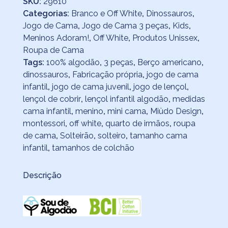
SKU:
29610
Categorias:
Branco e Off White
,
Dinossauros
,
Jogo de Cama
,
Jogo de Cama 3 peças
,
Kids
,
Meninos Adoram!
,
Off White
,
Produtos Unissex
,
Roupa de Cama
Tags:
100% algodão
,
3 peças
,
Berço americano
,
dinossauros
,
Fabricação própria
,
jogo de cama
infantil
,
jogo de cama juvenil
,
jogo de lençol
,
lençol de cobrir
,
lençol infantil algodão
,
medidas
cama infantil
,
menino
,
mini cama
,
Miüdo Design
,
montessori
,
off white
,
quarto de irmãos
,
roupa
de cama
,
Solteirão
,
solteiro
,
tamanho cama
infantil
,
tamanhos de colchão
Descrição