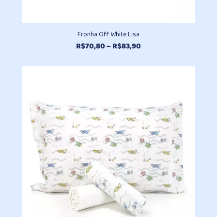
Fronha Off White Lisa
Faixa
R$
70,80
–
R$
83,90
de
preço:
R$70,80
através
R$83,90