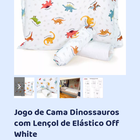
previous
next
slide
slide
Jogo de Cama Dinossauros
com Lençol de Elástico Off
White