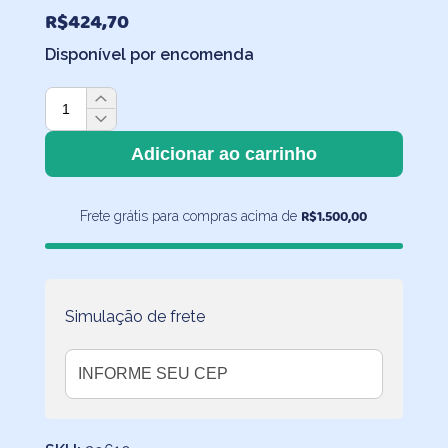
R$
424,70
Disponível por encomenda
Jogo
de
Cama
Adicionar ao carrinho
Dinossauros
com
R$
1.500,00
Frete grátis para compras acima de
Lençol
de
Elástico
Off
White
Simulação de frete
quantidade