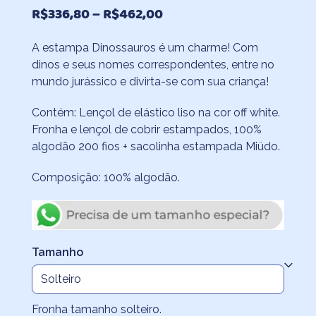
Faixa
R$
336,80
–
R$
462,00
de
A estampa Dinossauros é um charme! Com
preço:
dinos e seus nomes correspondentes, entre no
R$336,80
mundo jurássico e divirta-se com sua criança!
através
Contém: Lençol de elástico liso na cor off white.
R$462,00
Fronha e lençol de cobrir estampados, 100%
algodão 200 fios + sacolinha estampada Miüdo.
Composição: 100% algodão.
Tamanho
Fronha tamanho solteiro.