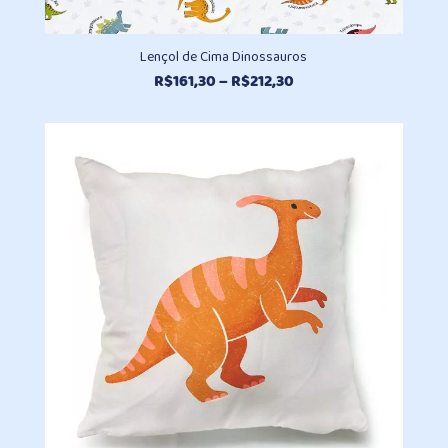
Lençol de Cima Dinossauros
Faixa
R$
161,30
–
R$
212,30
de
preço:
R$161,30
através
R$212,30