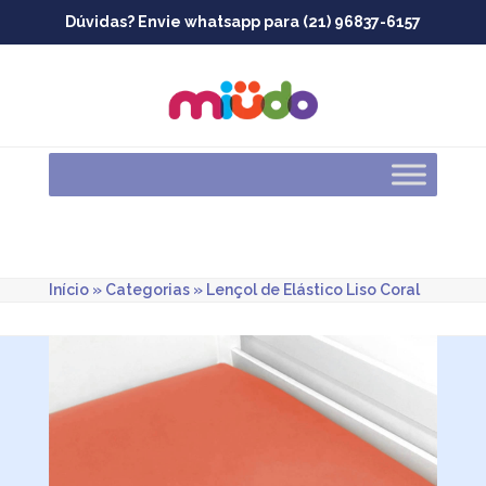
Skip
Dúvidas? Envie whatsapp para (21) 96837-6157
to
content
Início
»
Categorias
»
Lençol de Elástico Liso Coral