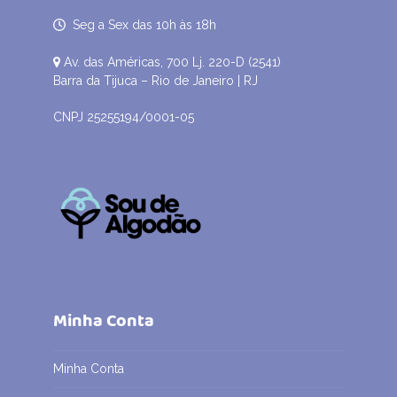
Seg a Sex das 10h às 18h
Av. das Américas, 700 Lj. 220-D (2541)
Barra da Tijuca – Rio de Janeiro | RJ
CNPJ 25255194/0001-05
Minha Conta
Minha Conta