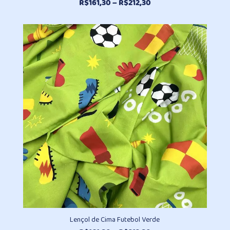
Faixa
R$
161,30
–
R$
212,30
de
preço:
R$161,30
através
R$212,30
Lençol de Cima Futebol Verde