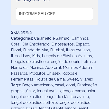
SKU:
25382
Categorias:
Caramelo e Salmão
,
Carrinhos
,
Coral
,
Dia Ensolarado
,
Dinossauros
,
Espaço
,
Floral
,
Fundo do Mar
,
Futebol
,
Itens Avulsos
,
Itens Lisos
,
Kids
,
Lençóis de Elástico Avulsos
,
Lençóis de elástico e lençóis de cobrir
,
Letras e
Números
,
Meninas Adoram!
,
Meninos Adoram!
,
Pássaros
,
Produtos Unissex
,
Robôs e
Ferramentas
,
Roupa de Cama
,
Sweet
,
Vilarejo
Tags:
Berço americano
,
casal
,
coral
,
Fabricação
própria
,
júnior
,
lençol avulso
,
lençol cama junior
,
lençol de elastico
,
lençol de elástico avulso
,
lençol de elástico solteiro
,
lençol de elástico
solteiro avulso
,
lençol infantil
,
lençol juvenil
,