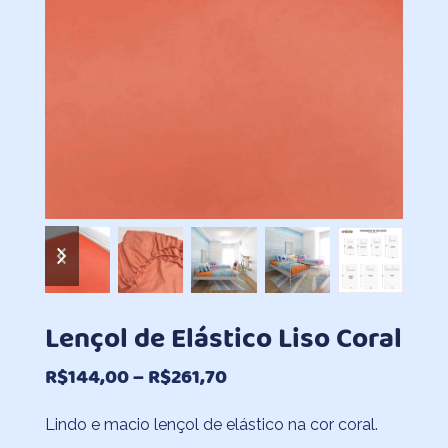
previous
next
slide
slide
Lençol de Elástico Liso Coral
Faixa
R$
144,00
–
R$
261,70
de
Lindo e macio lençol de elástico na cor coral.
preço: