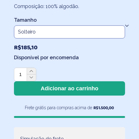
R$144,00
Composição: 100% algodão.
através
Tamanho
R$261,70
R$
185,10
Disponível por encomenda
Lençol
de
Elástico
Adicionar ao carrinho
Liso
Coral
R$
1.500,00
Frete grátis para compras acima de
quantidade
Simulação de frete