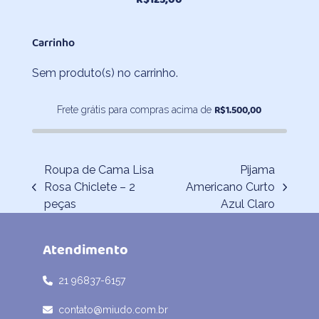
Carrinho
Sem produto(s) no carrinho.
R$
1.500,00
Frete grátis para compras acima de
Roupa de Cama Lisa
Pijama
Rosa Chiclete – 2
Americano Curto
previous
next
peças
Azul Claro
post:
post:
Atendimento
21 96837-6157
contato@miudo.com.br