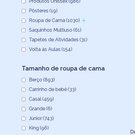
Produtos Unissex
(986)
Pôsteres
(19)
Roupa de Cama
(1030)
Saquinhos Multiuso
(61)
Tapetes de Atividades
(31)
Volta às Aulas
(154)
Tamanho de roupa de cama
Berço
(893)
Carrinho de bebê
(33)
Casal
(459)
Grande
(6)
Júnior
(743)
King
(96)
D