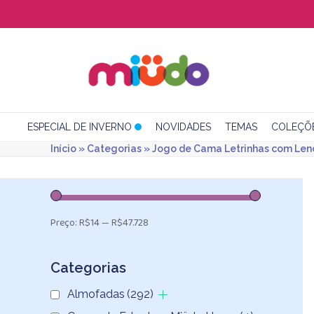
Skip
to
content
ESPECIAL DE INVERNO
NOVIDADES
TEMAS
COLEÇÕ
Início
»
Categorias
»
Jogo de Cama Letrinhas com Lenç
Preço:
R$14
—
R$47.728
Categorias
Almofadas
(292)