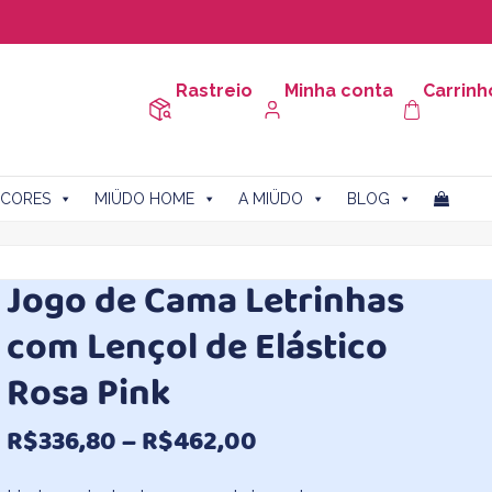
Rastreio
Minha conta
Carrinh
CORES
MIÜDO HOME
A MIÜDO
BLOG
Jogo de Cama Letrinhas
com Lençol de Elástico
Rosa Pink
Faixa
R$
336,80
–
R$
462,00
de