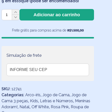
9 em estoque (pode ser encomendado)
Jogo
Adicionar ao carrinho
de
Cama
Letrinhas
R$
1.500,00
Frete grátis para compras acima de
com
Lençol
de
Elástico
Simulação de frete
Rosa
Pink
quantidade
SKU:
12741
Categorias:
Arco-íris
,
Jogo de Cama
,
Jogo de
Cama 3 peças
,
Kids
,
Letras e Números
,
Meninas
Adoram!
,
Natal
,
Off White
,
Rosa Pink
,
Roupa de