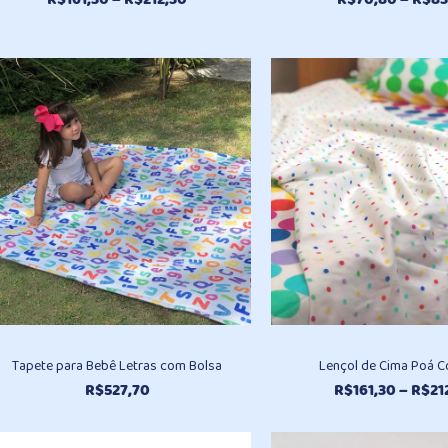
de
preço:
R$161,30
através
R$212,30
Tapete para Bebê Letras com Bolsa
Lençol de Cima Poá C
R$
527,70
R$
161,30
–
R$
21