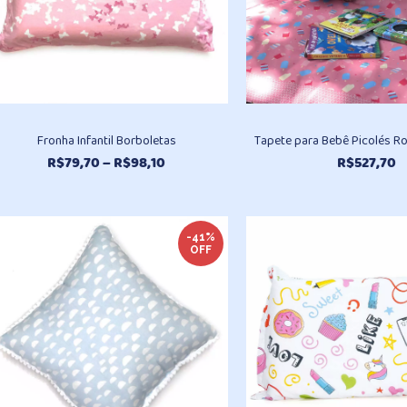
Fronha Infantil Borboletas
Tapete para Bebê Picolés R
Faixa
R$
79,70
–
R$
98,10
R$
527,70
de
preço:
R$79,70
através
-41%
OFF
R$98,10