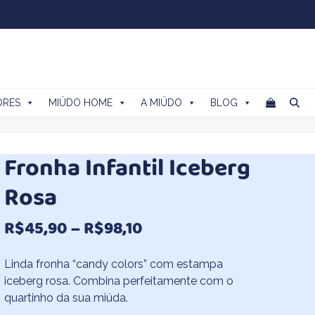
ORES
MIÜDO HOME
A MIÜDO
BLOG
Fronha Infantil Iceberg
Rosa
Faixa
R$
45,90
–
R$
98,10
de
Linda fronha “candy colors” com estampa
preço:
iceberg rosa. Combina perfeitamente com o
quartinho da sua miúda.
R$45,90