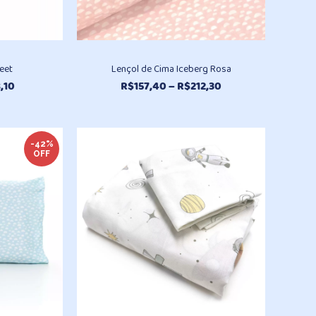
weet
Lençol de Cima Iceberg Rosa
Faixa
Faixa
,10
R$
157,40
–
R$
212,30
de
de
preço:
preço:
R$79,70
R$157,40
através
-42%
através
OFF
R$98,10
R$212,30