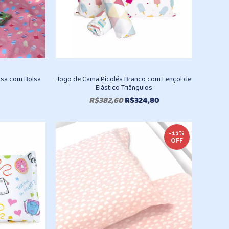
osa com Bolsa
Jogo de Cama Picolés Branco com Lençol de
Elástico Triângulos
O
O
R$
382,60
R$
324,80
preço
preço
original
atual
era:
é:
-11%
OFF
R$382,60.
R$324,80.