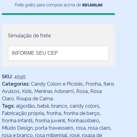
Rosa
R$
1.500,00
Frete grátis para compras acima de
quantidade
Simulação de frete
SKU:
4595
Categorias:
Candy Colors e Picolés
,
Fronha
,
Itens
Avulsos
,
Kids
,
Meninas Adoram!
,
Rosa
,
Rosa
Claro
,
Roupa de Cama
Tags:
algodão
,
bebê
,
branco
,
candy colors
,
Fabricação própria
,
fronha
,
fronha de berço
,
fronha infantil
,
fronha juvenil
,
fronhasolteiro
,
Miüdo Design
,
porta travesseiro
,
rosa
,
rosa claro
,
rosa e branco
,
rosa millennial
,
rosé
,
roupa de