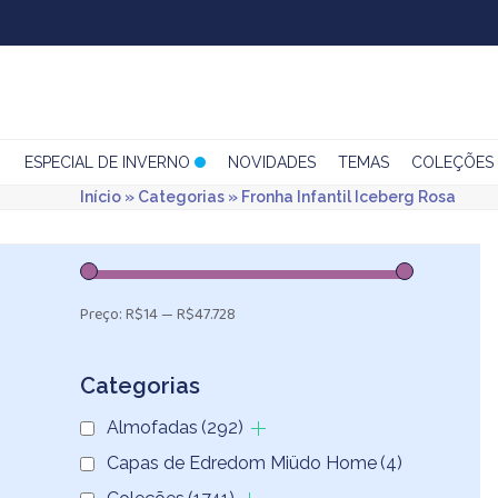
Skip
to
content
ESPECIAL DE INVERNO
NOVIDADES
TEMAS
COLEÇÕES
Início
»
Categorias
»
Fronha Infantil Iceberg Rosa
Preço:
R$14
—
R$47.728
Categorias
Almofadas
(292)
Capas de Edredom Miüdo Home
(4)