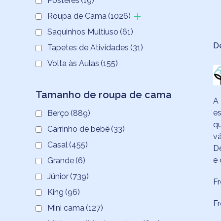
Pôsteres
(19)
Roupa de Cama
(1026)
Saquinhos Multiuso
(61)
D
Tapetes de Atividades
(31)
Volta às Aulas
(155)
Tamanho de roupa de cama
A 
es
Berço
(889)
qu
Carrinho de bebê
(33)
vá
Casal
(455)
De
e 
Grande
(6)
Júnior
(739)
F
King
(96)
Fr
Mini cama
(127)