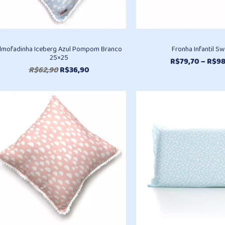
lmofadinha Iceberg Azul Pompom Branco
Fronha Infantil S
25×25
R$
79,70
–
R$
98
O
O
R$
62,90
R$
36,90
preço
preço
original
atual
era:
é:
R$62,90.
R$36,90.