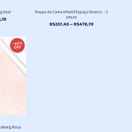
rg Azul
Roupa de Cama Infantil Espaço Branco – 2
peças
Faixa
,10
Faixa
R$
237,40
–
R$
478,70
de
de
preço:
preço:
R$45,90
R$237,40
através
-42%
OFF
através
R$98,10
R$478,70
 Iceberg Rosa