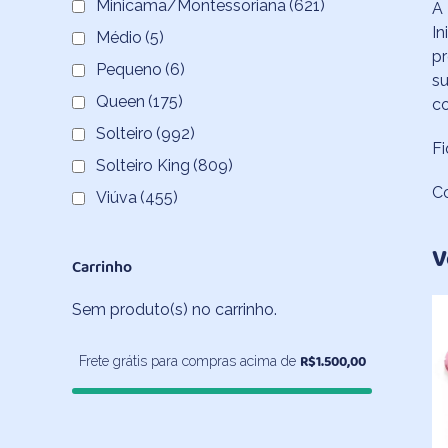
Minicama/Montessoriana
(621)
A 
In
Médio
(5)
pr
Pequeno
(6)
su
Queen
(175)
co
Solteiro
(992)
Fi
Solteiro King
(809)
C
Viúva
(455)
V
Carrinho
Sem produto(s) no carrinho.
R$
1.500,00
Frete grátis para compras acima de