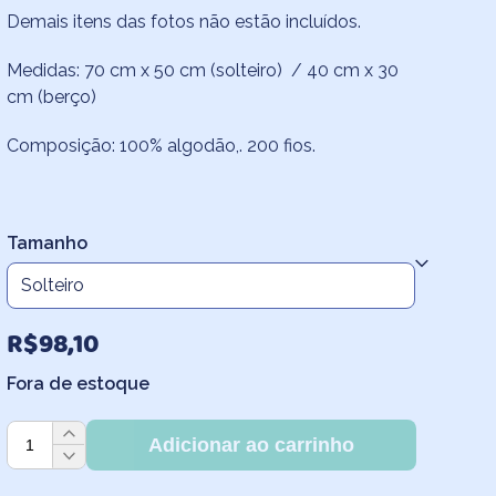
através
Demais itens das fotos não estão incluídos.
R$98,10
Medidas: 70 cm x 50 cm (solteiro) / 40 cm x 30
cm (berço)
Composição: 100% algodão,. 200 fios.
Tamanho
R$
98,10
Fora de estoque
Fronha
Adicionar ao carrinho
Infantil
Iceberg