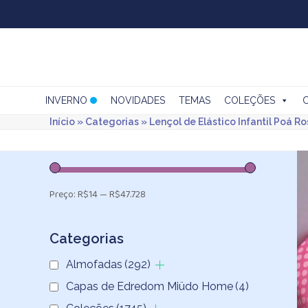
Skip
to
content
INVERNO
NOVIDADES
TEMAS
COLEÇÕES
Início
»
Categorias
»
Lençol de Elástico Infantil Poá R
Preço:
R$14
—
R$47.728
Categorias
Almofadas
(292)
Capas de Edredom Miüdo Home
(4)