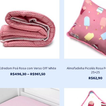
através
R$98,10
Edredom Poá Rosa com Verso Off White
Almofadinha Picolés Rosa
25×25
Faixa
R$
496,30
–
R$
961,50
R$
62,90
de
preço:
R$496,30
através
R$961,50