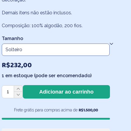
através
Demais itens não estão inclusos.
R$307,80
Composição: 100% algodão, 200 fios.
Tamanho
R$
232,00
1 em estoque (pode ser encomendado)
Lençol
Adicionar ao carrinho
de
Elástico
Infantil
R$
1.500,00
Frete grátis para compras acima de
Poá
Rosa
quantidade