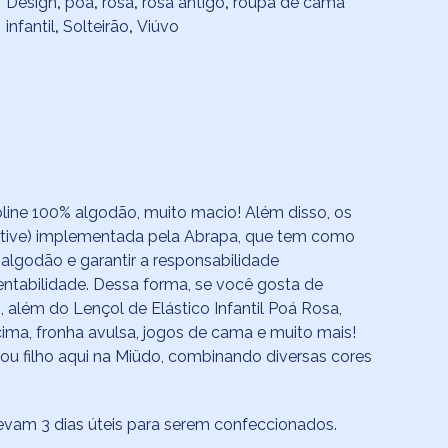
Design
,
poá
,
rosa
,
rosa antigo
,
roupa de cama
infantil
,
Solteirão
,
Viúvo
oline 100% algodão, muito macio! Além disso, os
tiative) implementada pela Abrapa, que tem como
algodão e garantir a responsabilidade
entabilidade.​ Dessa forma, se você gosta de
, além do Lençol de Elástico Infantil Poá Rosa,
ima, fronha avulsa, jogos de cama e muito mais!
ou filho aqui na Miüdo, combinando diversas cores
levam 3 dias úteis para serem confeccionados.