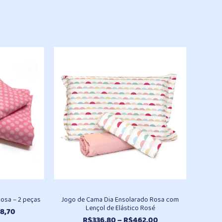
Rosa – 2 peças
Jogo de Cama Dia Ensolarado Rosa com
Lençol de Elástico Rosé
Faixa
8,70
Faixa
R$
336,80
–
R$
462,00