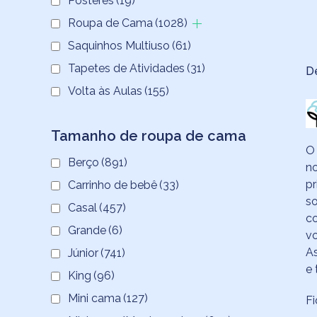
Pôsteres
(19)
Roupa de Cama
(1028)
Saquinhos Multiuso
(61)
Tapetes de Atividades
(31)
D
Volta às Aulas
(155)
Tamanho de roupa de cama
O 
Berço
(891)
no
pr
Carrinho de bebê
(33)
so
Casal
(457)
co
Grande
(6)
vo
As
Júnior
(741)
e 
King
(96)
Mini cama
(127)
Fi