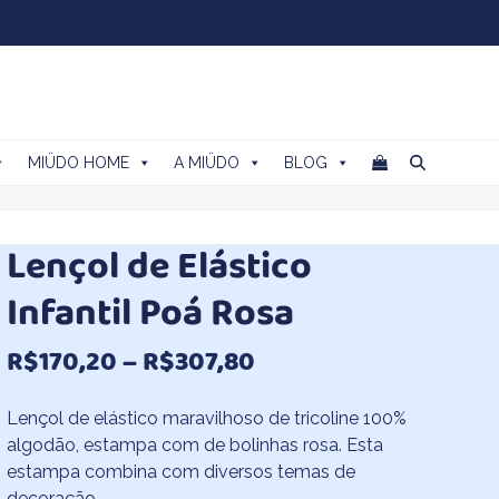
MIÜDO HOME
A MIÜDO
BLOG
Lençol de Elástico
Infantil Poá Rosa
Faixa
R$
170,20
–
R$
307,80
de
Lençol de elástico maravilhoso de tricoline 100%
preço:
algodão, estampa com de bolinhas rosa. Esta
estampa combina com diversos temas de
R$170,20
decoração.