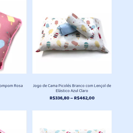
R$496,30
através
através
R$98,10
R$930,20
 Pompom Rosa
Jogo de Cama Picolés Branco com Lençol de
Elástico Azul Claro
Faixa
R$
336,80
–
R$
462,00
de
preço:
R$336,80
através
R$462,00