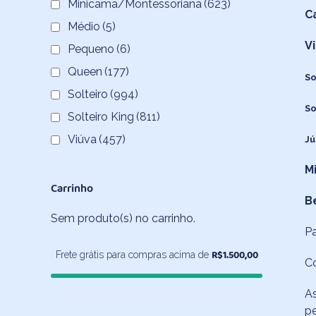
Minicama/Montessoriana
(623)
C
Médio
(5)
V
Pequeno
(6)
Queen
(177)
So
Solteiro
(994)
So
Solteiro King
(811)
Viúva
(457)
Jú
M
Carrinho
B
Sem produto(s) no carrinho.
P
R$
1.500,00
Frete grátis para compras acima de
C
As
pe