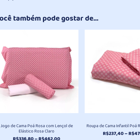
ocê também pode gostar de…
Jogo de Cama Poá Rosa com Lençol de
Roupa de Cama Infantil Poá 
Elástico Rosa Claro
R$
237,40
–
R$
47
Faixa
R$
336,80
–
R$
462,00