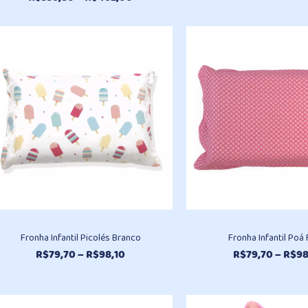
de
preço:
R$336,80
através
R$462,00
Fronha Infantil Picolés Branco
Fronha Infantil Poá
Faixa
R$
79,70
–
R$
98,10
R$
79,70
–
R$
98
de
preço:
R$79,70