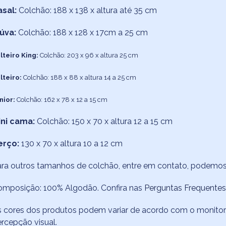
asal:
Colchão: 188 x 138 x altura até 35 cm
iúva:
Colchão: 188 x 128 x 17cm a 25 cm
lteiro King:
Colchão: 203 x 96 x altura 25 cm
lteiro:
Colchão: 188 x 88 x altura 14 a 25 cm
nior:
Colchão: 162 x 78 x 12 a 15 cm
ini cama:
Colchão: 150 x 70 x altura 12 a 15 cm
erço:
130 x 70 x altura 10 a 12 cm
ara outros tamanhos de colchão, entre em contato, podemo
omposição: 100% Algodão. Confira nas
Perguntas Frequentes
 cores dos produtos podem variar de acordo com o monitor/
rcepção visual.