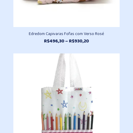
Edredom Capivaras Fofas com Verso Rosé
Faixa
R$
496,30
–
R$
930,20
de
preço:
R$496,30
através
R$930,20