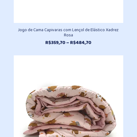
Jogo de Cama Capivaras com Lençol de Elástico Xadrez
Rosa
Faixa
R$
359,70
–
R$
484,70
de
preço:
R$359,70
através
R$484,70