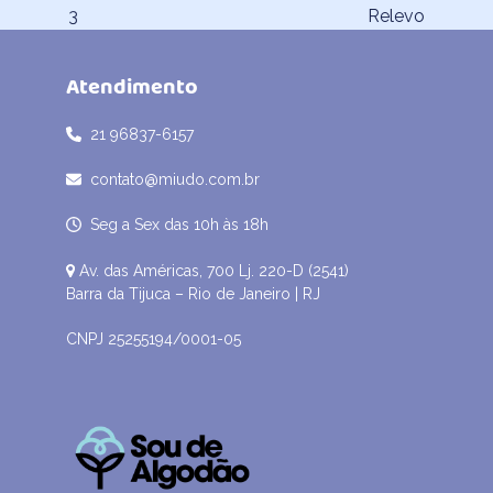
post:
post:
3
Relevo
Atendimento
21 96837-6157
contato@miudo.com.br
Seg a Sex das 10h às 18h
Av. das Américas, 700 Lj. 220-D (2541)
Barra da Tijuca – Rio de Janeiro | RJ
CNPJ 25255194/0001-05