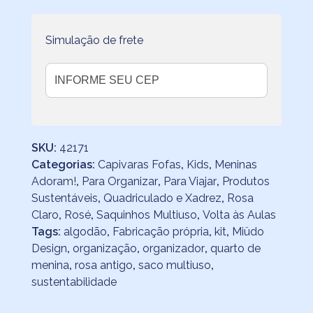
e
Azul
-
Simulação de frete
Kit
com
3
quantidade
SKU:
42171
Categorias:
Capivaras Fofas
,
Kids
,
Meninas
Adoram!
,
Para Organizar
,
Para Viajar
,
Produtos
Sustentáveis
,
Quadriculado e Xadrez
,
Rosa
Claro
,
Rosé
,
Saquinhos Multiuso
,
Volta às Aulas
Tags:
algodão
,
Fabricação própria
,
kit
,
Miüdo
Design
,
organização
,
organizador
,
quarto de
menina
,
rosa antigo
,
saco multiuso
,
sustentabilidade