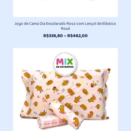
Jogo de Cama Dia Ensolarado Rosa com Lençol de Elástico
Rosé
Faixa
R$
336,80
–
R$
462,00
de
preço:
R$336,80
através
R$462,00