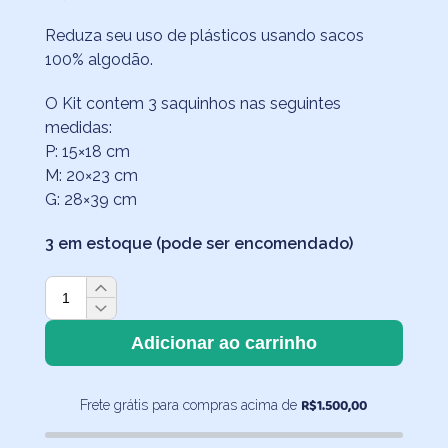
Reduza seu uso de plásticos usando sacos
100% algodão.
O Kit contem 3 saquinhos nas seguintes
medidas:
P: 15×18 cm
M: 20×23 cm
G: 28×39 cm
3 em estoque (pode ser encomendado)
Saco
Organizador
Infantil
Adicionar ao carrinho
Multiuso
-
R$
1.500,00
Frete grátis para compras acima de
Xadrez
Rosa