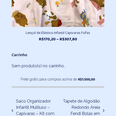
Lençol de Elástico Infantil Capivaras Fofas
Faixa
R$
170,20
–
R$
307,80
de
preço:
Carrinho
R$170,20
através
Sem produto(s) no carrinho.
R$307,80
R$
1.500,00
Frete grátis para compras acima de
Saco Organizador
Tapete de Algodão
Infantil Multiuso –
Redondo Areia
previous
next
Capivaras – Kit com
Fendi Bolas em