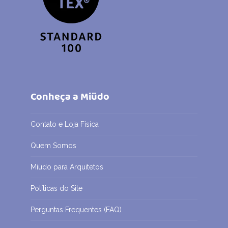
Conheça a Miüdo
Contato e Loja Física
Quem Somos
Miüdo para Arquitetos
Políticas do Site
Perguntas Frequentes (FAQ)