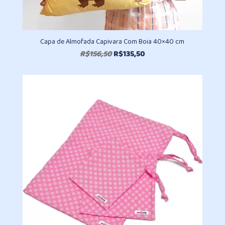
Capa de Almofada Capivara Com Boia 40×40 cm
O
O
R$
156,50
R$
135,50
preço
preço
original
atual
era:
é:
R$156,50.
R$135,50.