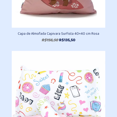
Capa de Almofada Capivara Surfista 40×40 cm Rosa
O
O
R$
156,50
R$
135,50
preço
preço
original
atual
era:
é:
R$156,50.
R$135,50.