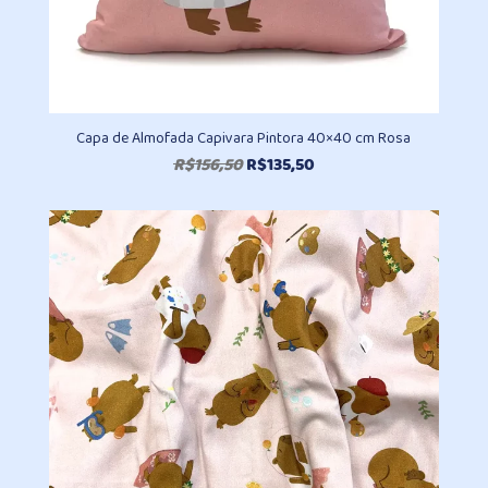
Capa de Almofada Capivara Pintora 40×40 cm Rosa
O
O
R$
156,50
R$
135,50
preço
preço
original
atual
era:
é:
R$156,50.
R$135,50.