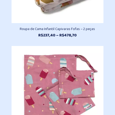
Roupa de Cama Infantil Capivaras Fofas – 2 peças
Faixa
R$
237,40
–
R$
478,70
de
preço:
R$237,40
através
R$478,70