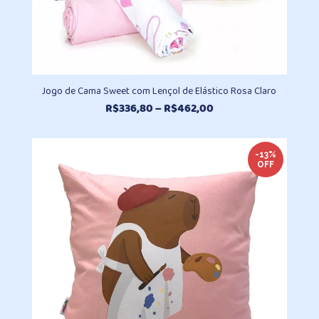
Jogo de Cama Sweet com Lençol de Elástico Rosa Claro
Faixa
R$
336,80
–
R$
462,00
de
preço:
R$336,80
-13%
OFF
através
R$462,00