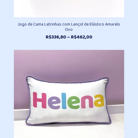
Jogo de Cama Letrinhas com Lençol de Elástico Amarelo
Ovo
Faixa
R$
336,80
–
R$
462,00
de
preço:
R$336,80
através
R$462,00