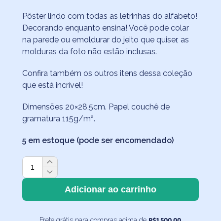
Pôster lindo com todas as letrinhas do alfabeto!
Decorando enquanto ensina! Você pode colar
na parede ou emoldurar do jeito que quiser, as
molduras da foto não estão inclusas.
Confira também os outros itens dessa coleção
que está incrível!
Dimensões 20×28,5cm. Papel couchê de
gramatura 115g/m².
5 em estoque (pode ser encomendado)
Pôster
Decorativo
Letrinhas
Adicionar ao carrinho
do
Alfabeto
R$
1.500,00
Frete grátis para compras acima de