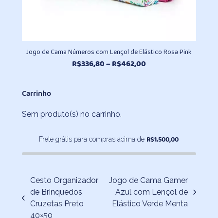
Jogo de Cama Números com Lençol de Elástico Rosa Pink
Faixa
R$
336,80
–
R$
462,00
de
preço:
Carrinho
R$336,80
através
Sem produto(s) no carrinho.
R$462,00
R$
1.500,00
Frete grátis para compras acima de
Cesto Organizador
Jogo de Cama Gamer
de Brinquedos
Azul com Lençol de
next
previous
Cruzetas Preto
Elástico Verde Menta
post:
post:
40×50