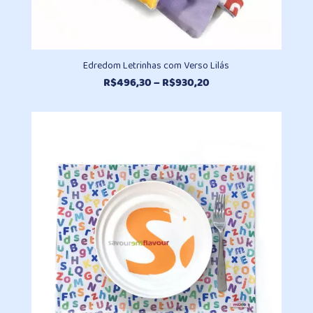
Edredom Letrinhas com Verso Lilás
Faixa
R$
496,30
–
R$
930,20
de
preço:
R$496,30
através
R$930,20