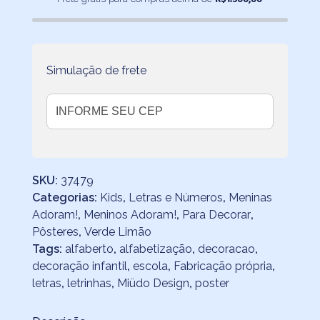
quantidade
Simulação de frete
SKU:
37479
Categorias:
Kids
,
Letras e Números
,
Meninas
Adoram!
,
Meninos Adoram!
,
Para Decorar
,
Pôsteres
,
Verde Limão
Tags:
alfaberto
,
alfabetização
,
decoracao
,
decoração infantil
,
escola
,
Fabricação própria
,
letras
,
letrinhas
,
Miüdo Design
,
poster