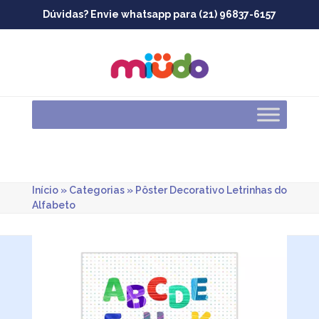
Skip
Dúvidas? Envie whatsapp para (21) 96837-6157
to
content
Início
»
Categorias
»
Pôster Decorativo Letrinhas do
Alfabeto