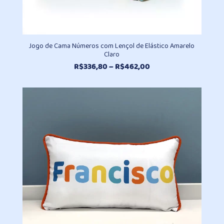
Jogo de Cama Números com Lençol de Elástico Amarelo
Claro
Faixa
R$
336,80
–
R$
462,00
de
preço:
R$336,80
através
R$462,00