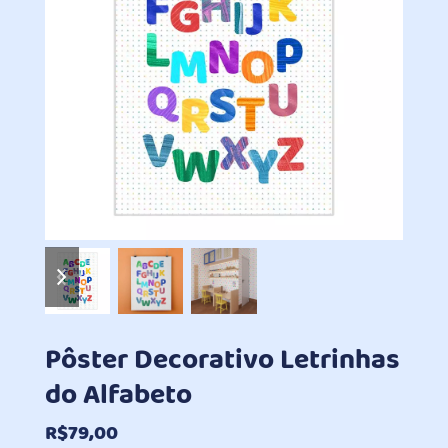
previous
next
slide
slide
Pôster Decorativo Letrinhas
do Alfabeto
R$
79,00