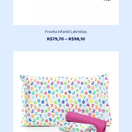
Fronha Infantil Letrinhas
Faixa
R$
79,70
–
R$
98,10
de
preço:
R$79,70
através
R$98,10