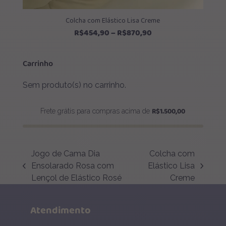
Colcha com Elástico Lisa Creme
Faixa
R$
454,90
–
R$
870,90
de
preço:
Carrinho
R$454,90
através
Sem produto(s) no carrinho.
R$870,90
R$
1.500,00
Frete grátis para compras acima de
Jogo de Cama Dia
Colcha com
Ensolarado Rosa com
Elástico Lisa
previous
next
Lençol de Elástico Rosé
Creme
post:
post:
Atendimento