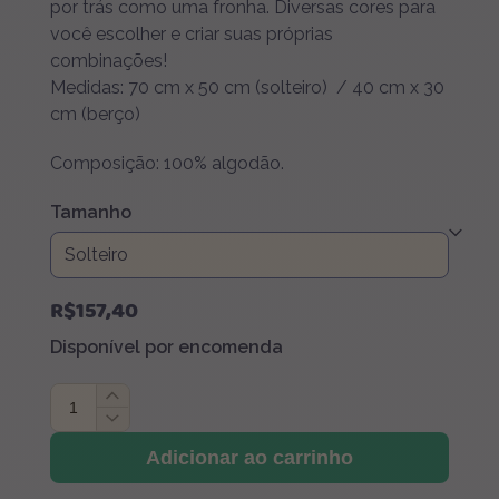
R$92,30
por trás como uma fronha. Diversas cores para
através
você escolher e criar suas próprias
combinações!
R$157,40
Medidas: 70 cm x 50 cm (solteiro) / 40 cm x 30
cm (berço)
Composição: 100% algodão.
Tamanho
R$
157,40
Disponível por encomenda
Capa
de
Travesseiro
Adicionar ao carrinho
Creme