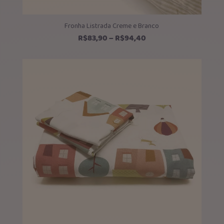
Fronha Listrada Creme e Branco
Faixa
R$
83,90
–
R$
94,40
de
preço:
R$83,90
através
R$94,40