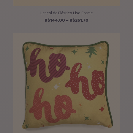
Lençol de Elástico Liso Creme
Faixa
R$
144,00
–
R$
261,70
de
preço:
R$144,00
através
R$261,70