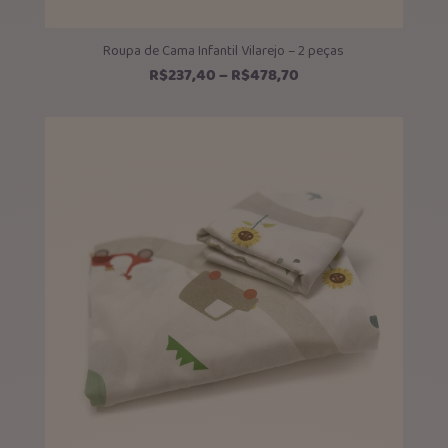
Roupa de Cama Infantil Vilarejo – 2 peças
Faixa
R$
237,40
–
R$
478,70
de
preço:
R$237,40
através
R$478,70