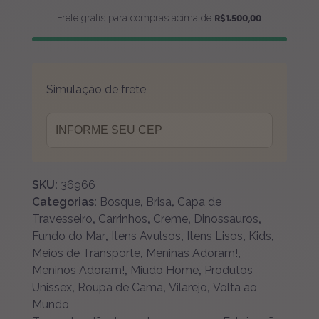
Lisa
R$
1.500,00
Frete grátis para compras acima de
quantidade
Simulação de frete
SKU:
36966
Categorias:
Bosque
,
Brisa
,
Capa de
Travesseiro
,
Carrinhos
,
Creme
,
Dinossauros
,
Fundo do Mar
,
Itens Avulsos
,
Itens Lisos
,
Kids
,
Meios de Transporte
,
Meninas Adoram!
,
Meninos Adoram!
,
Miüdo Home
,
Produtos
Unissex
,
Roupa de Cama
,
Vilarejo
,
Volta ao
Mundo