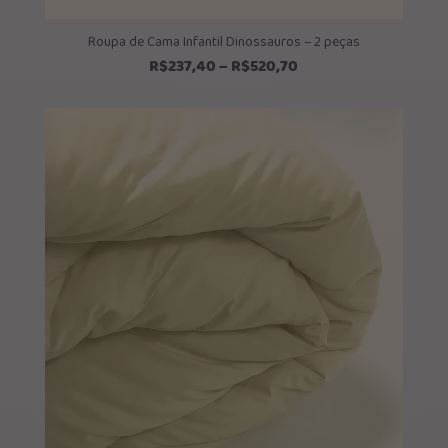
Roupa de Cama Infantil Dinossauros – 2 peças
Faixa
R$
237,40
–
R$
520,70
de
preço:
R$237,40
através
R$520,70