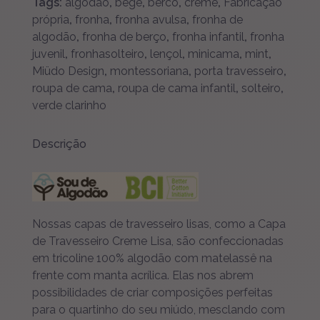
Tags:
algodão
,
bege
,
berco
,
creme
,
Fabricação
própria
,
fronha
,
fronha avulsa
,
fronha de
algodão
,
fronha de berço
,
fronha infantil
,
fronha
juvenil
,
fronhasolteiro
,
lençol
,
minicama
,
mint
,
Miüdo Design
,
montessoriana
,
porta travesseiro
,
roupa de cama
,
roupa de cama infantil
,
solteiro
,
verde clarinho
Descrição
Nossas capas de travesseiro lisas, como a Capa
de Travesseiro Creme Lisa, são confeccionadas
em tricoline 100% algodão com matelassê na
frente com manta acrílica. Elas nos abrem
possibilidades de criar composições perfeitas
para o quartinho do seu miúdo, mesclando com