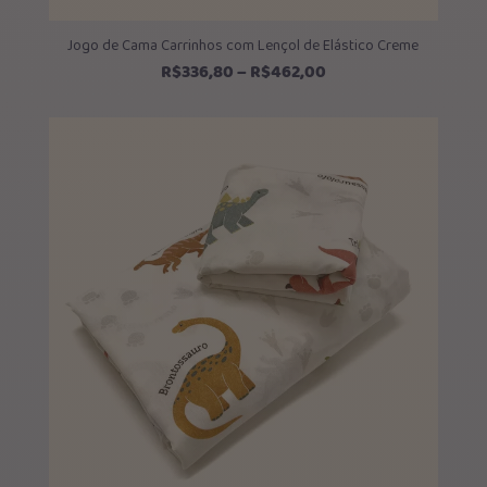
Jogo de Cama Carrinhos com Lençol de Elástico Creme
Faixa
R$
336,80
–
R$
462,00
de
preço:
R$336,80
através
R$462,00