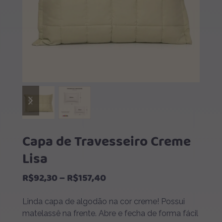
previous
next
slide
slide
Capa de Travesseiro Creme
Lisa
Faixa
R$
92,30
–
R$
157,40
de
Linda capa de algodão na cor creme! Possui
preço:
matelassê na frente. Abre e fecha de forma fácil