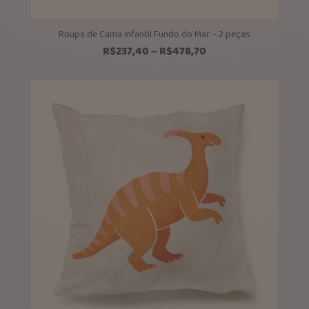
Roupa de Cama Infantil Fundo do Mar – 2 peças
Faixa
R$
237,40
–
R$
478,70
de
preço:
R$237,40
através
R$478,70