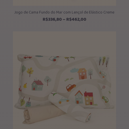
Jogo de Cama Fundo do Mar com Lençol de Elástico Creme
Faixa
R$
336,80
–
R$
462,00
de
preço:
R$336,80
através
R$462,00