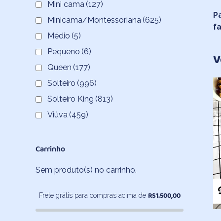
Mini cama
(127)
P
Minicama/Montessoriana
(625)
f
Médio
(5)
Pequeno
(6)
V
Queen
(177)
Solteiro
(996)
Solteiro King
(813)
Viúva
(459)
Carrinho
Sem produto(s) no carrinho.
R$
1.500,00
Frete grátis para compras acima de