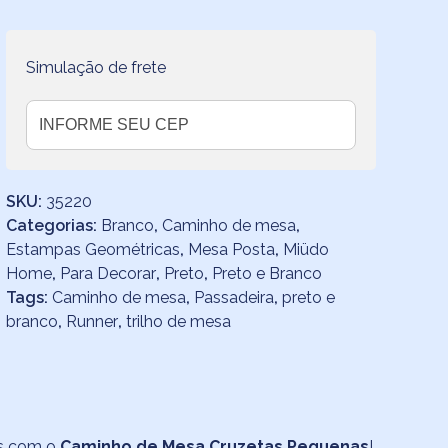
quantidade
Simulação de frete
SKU:
35220
Categorias:
Branco
,
Caminho de mesa
,
Estampas Geométricas
,
Mesa Posta
,
Miüdo
Home
,
Para Decorar
,
Preto
,
Preto e Branco
Tags:
Caminho de mesa
,
Passadeira
,
preto e
branco
,
Runner
,
trilho de mesa
as com o
Caminho de Mesa Cruzetas Pequenas
!