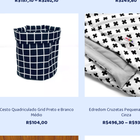
Faixa
R$
157,10
–
R$
262,10
R$
249,80
de
preço:
R$157,10
através
R$262,10
Cesto Quadriculado Grid Preto e Branco
Edredom Cruzetas Pequena
Médio
Cinza
R$
104,00
R$
496,30
–
R$
93