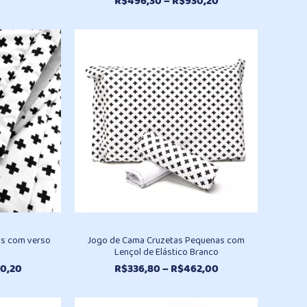
Faixa
R$
496,30
–
R$
930,20
de
preço:
R$496,30
através
R$930,20
s com verso
Jogo de Cama Cruzetas Pequenas com
Lençol de Elástico Branco
Faixa
Faixa
0,20
R$
336,80
–
R$
462,00
de
de
preço:
preço: