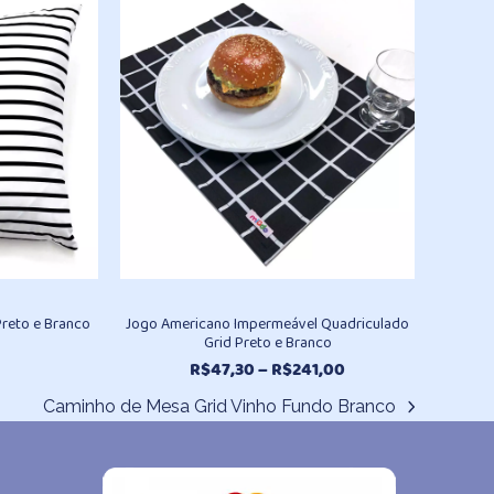
R$496,30
R$336,80
através
através
R$930,20
R$462,00
Preto e Branco
Jogo Americano Impermeável Quadriculado
Grid Preto e Branco
Faixa
R$
47,30
–
R$
241,00
de
Caminho de Mesa Grid Vinho Fundo Branco
preço:
next
R$47,30
post:
através
R$241,00