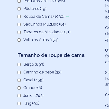
Produtos Unissex
(986)
Fe
Pôsteres
(19)
va
Roupa de Cama
(1030)
ao
Saquinhos Multiuso
(61)
Co
Tapetes de Atividades
(31)
el
ap
Volta às Aulas
(154)
Um
Tamanho de roupa de cama
fo
o
Berço
(893)
Carrinho de bebê
(33)
S
F
Casal
(459)
ar
Grande
(6)
Co
Júnior
(743)
King
(96)
Co