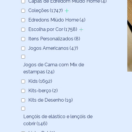
Capas de Edredom Miüdo Home
(4)
Coleções
(1747)
Edredons Miüdo Home
(4)
Escolha por Cor
(1758)
Itens Personalizados
(8)
Jogos Americanos
(47)
Jogos de Cama com Mix de
estampas
(24)
Kids
(1692)
Kits-berço
(2)
Kits de Desenho
(19)
Lençóis de elástico e lençóis de
cobrir
(146)