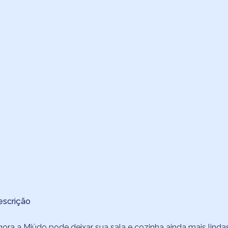
escrição
ora a Miüdo pode deixar sua sala e cozinha ainda mais lind