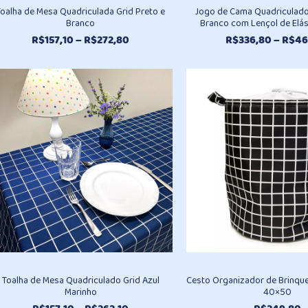
Toalha de Mesa Quadriculada Grid Preto e
Jogo de Cama Quadriculado
Branco
Branco com Lençol de Elás
Faixa
R$
157,10
–
R$
272,80
R$
336,80
–
R$
46
de
preço:
R$157,10
através
R$272,80
Toalha de Mesa Quadriculado Grid Azul
Cesto Organizador de Brinqu
Marinho
40×50