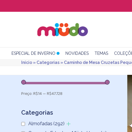
Skip
to
content
ESPECIAL DE INVERNO
NOVIDADES
TEMAS
COLEÇÕ
Início
»
Categorias
»
Caminho de Mesa Cruzetas Pequ
Preço:
R$14
—
R$47.728
Categorias
Almofadas
(292)