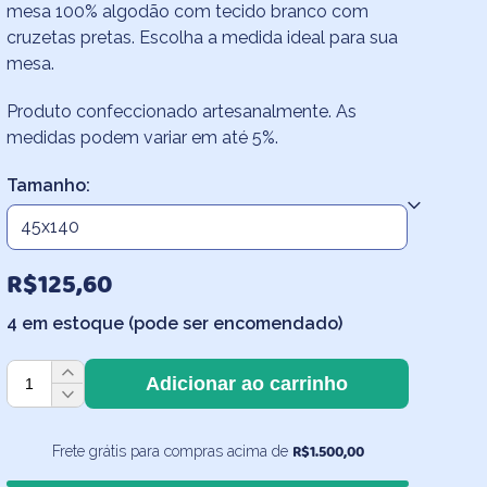
mesa 100% algodão com tecido branco com
R$125,60
cruzetas pretas. Escolha a medida ideal para sua
através
mesa.
R$146,60
Produto confeccionado artesanalmente. As
medidas podem variar em até 5%.
Tamanho:
R$
125,60
4 em estoque (pode ser encomendado)
Caminho
Adicionar ao carrinho
de
Mesa
Cruzetas
R$
1.500,00
Frete grátis para compras acima de
Pequenas