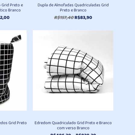
 Grid Preto e
Dupla de Almofadas Quadriculadas Grid
tico Branco
Preto e Branco
Faixa
O
O
2,00
R$
157,40
R$
83,90
de
preço
preço
preço:
original
atual
R$336,80
era:
é:
através
R$157,40.
R$83,90.
R$462,00
edos Grid Preto
Edredom Quadriculado Grid Preto e Branco
com verso Branco