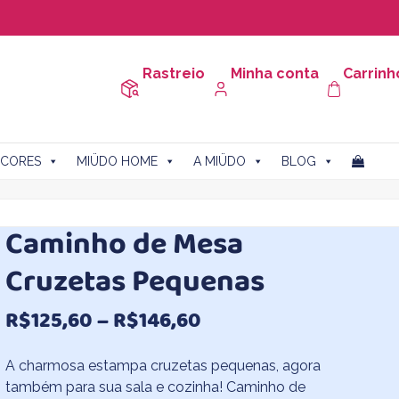
Rastreio
Minha conta
Carrinh
CORES
MIÜDO HOME
A MIÜDO
BLOG
Caminho de Mesa
Cruzetas Pequenas
Faixa
R$
125,60
–
R$
146,60
de
A charmosa estampa cruzetas pequenas, agora
preço:
também para sua sala e cozinha! Caminho de