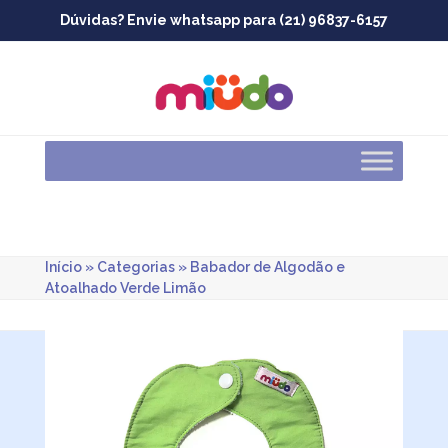
Skip
Dúvidas? Envie whatsapp para (21) 96837-6157
to
content
Início
»
Categorias
»
Babador de Algodão e
Atoalhado Verde Limão