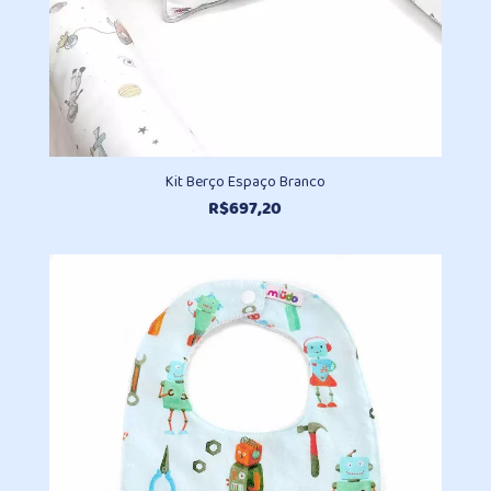
Kit Berço Espaço Branco
R$
697,20