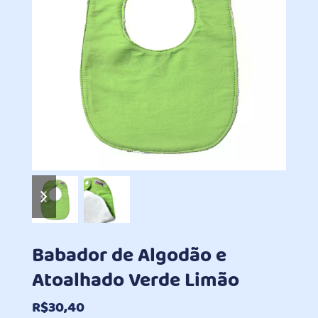
previous
next
slide
slide
Babador de Algodão e
Atoalhado Verde Limão
R$
30,40