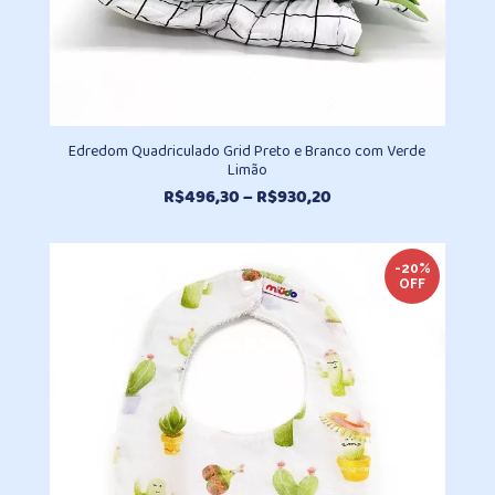
Edredom Quadriculado Grid Preto e Branco com Verde
Limão
Faixa
R$
496,30
–
R$
930,20
de
preço:
R$496,30
-20%
OFF
através
R$930,20