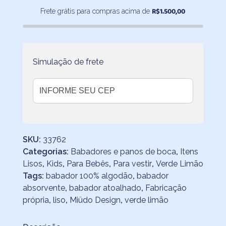
Atoalhado
R$
1.500,00
Frete grátis para compras acima de
Verde
Limão
quantidade
Simulação de frete
SKU:
33762
Categorias:
Babadores e panos de boca
,
Itens
Lisos
,
Kids
,
Para Bebês
,
Para vestir
,
Verde Limão
Tags:
babador 100% algodão
,
babador
absorvente
,
babador atoalhado
,
Fabricação
própria
,
liso
,
Miüdo Design
,
verde limão