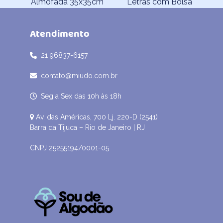
previous
next
Almofada 35x35cm
Letras com Bolsa
post:
post:
Atendimento
21 96837-6157
contato@miudo.com.br
Seg a Sex das 10h às 18h
Av. das Américas, 700 Lj. 220-D (2541)
Barra da Tijuca – Rio de Janeiro | RJ
CNPJ 25255194/0001-05