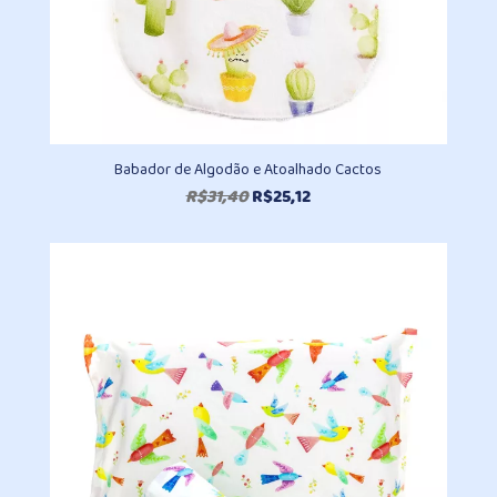
Babador de Algodão e Atoalhado Cactos
O
O
R$
31,40
R$
25,12
preço
preço
original
atual
era:
é:
R$31,40.
R$25,12.