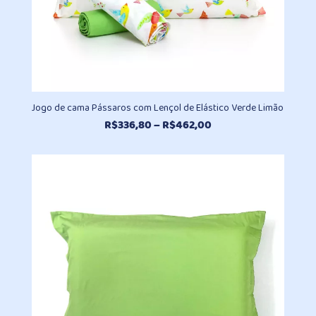
Jogo de cama Pássaros com Lençol de Elástico Verde Limão
Faixa
R$
336,80
–
R$
462,00
de
preço:
R$336,80
através
R$462,00