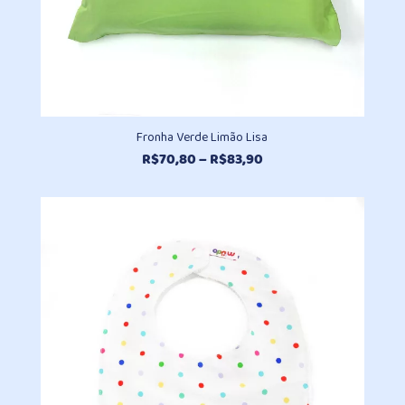
Fronha Verde Limão Lisa
Faixa
R$
70,80
–
R$
83,90
de
preço:
R$70,80
através
R$83,90