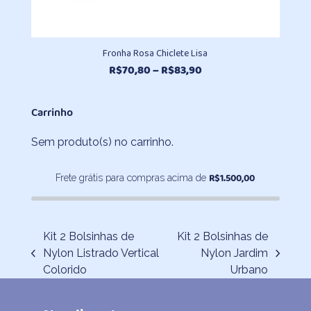
Fronha Rosa Chiclete Lisa
Faixa
R$
70,80
–
R$
83,90
de
preço:
Carrinho
R$70,80
através
Sem produto(s) no carrinho.
R$83,90
R$
1.500,00
Frete grátis para compras acima de
Kit 2 Bolsinhas de
Kit 2 Bolsinhas de
Nylon Listrado Vertical
Nylon Jardim
previous
next
Colorido
Urbano
post:
post: