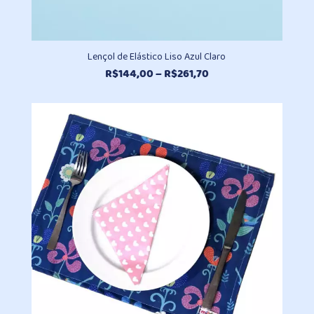
Lençol de Elástico Liso Azul Claro
Faixa
R$
144,00
–
R$
261,70
de
preço:
R$144,00
através
R$261,70