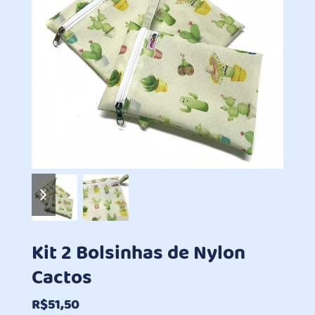
previous
next
slide
slide
Kit 2 Bolsinhas de Nylon
Cactos
R$
51,50