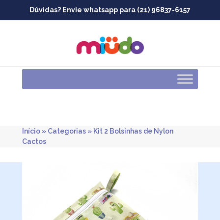
Skip
Dúvidas? Envie whatsapp para (21) 96837-6157
to
content
Início
»
Categorias
»
Kit 2 Bolsinhas de Nylon
Cactos