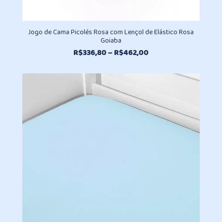
Jogo de Cama Picolés Rosa com Lençol de Elástico Rosa
Goiaba
Faixa
R$
336,80
–
R$
462,00
de
preço:
R$336,80
através
R$462,00