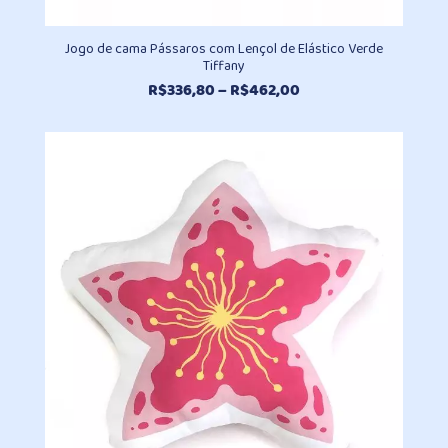
Jogo de cama Pássaros com Lençol de Elástico Verde
Tiffany
Faixa
R$
336,80
–
R$
462,00
de
preço:
R$336,80
através
R$462,00