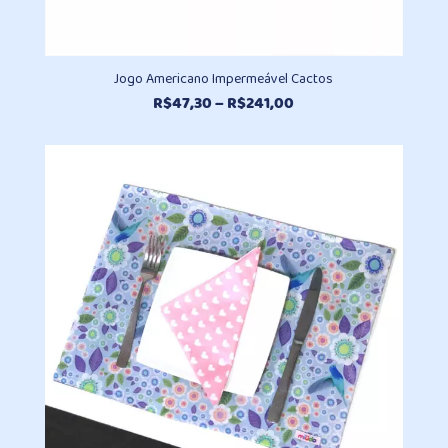
Jogo Americano Impermeável Cactos
Faixa
R$
47,30
–
R$
241,00
de
preço:
R$47,30
através
R$241,00