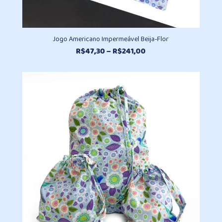
Jogo Americano Impermeável Beija-Flor
Faixa
R$
47,30
–
R$
241,00
de
preço:
R$47,30
através
R$241,00