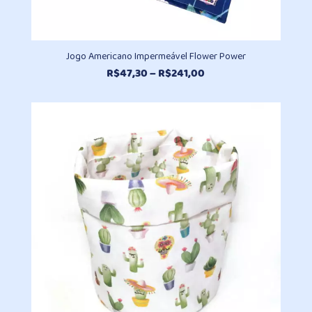
Jogo Americano Impermeável Flower Power
Faixa
R$
47,30
–
R$
241,00
de
preço:
R$47,30
através
R$241,00