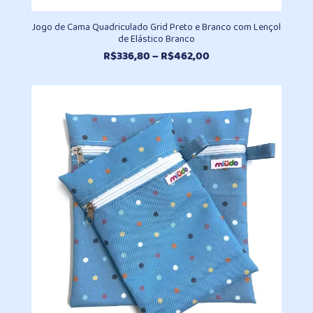
Jogo de Cama Quadriculado Grid Preto e Branco com Lençol
de Elástico Branco
Faixa
R$
336,80
–
R$
462,00
de
preço:
R$336,80
através
R$462,00