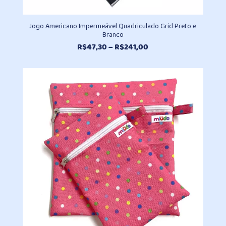
Jogo Americano Impermeável Quadriculado Grid Preto e
Branco
Faixa
R$
47,30
–
R$
241,00
de
preço:
R$47,30
através
R$241,00