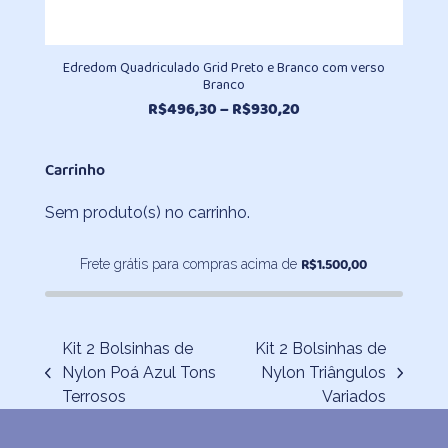
Edredom Quadriculado Grid Preto e Branco com verso
Branco
Faixa
R$
496,30
–
R$
930,20
de
preço:
Carrinho
R$496,30
através
Sem produto(s) no carrinho.
R$930,20
R$
1.500,00
Frete grátis para compras acima de
Kit 2 Bolsinhas de
Kit 2 Bolsinhas de
Nylon Poá Azul Tons
Nylon Triângulos
previous
next
Terrosos
Variados
post:
post: