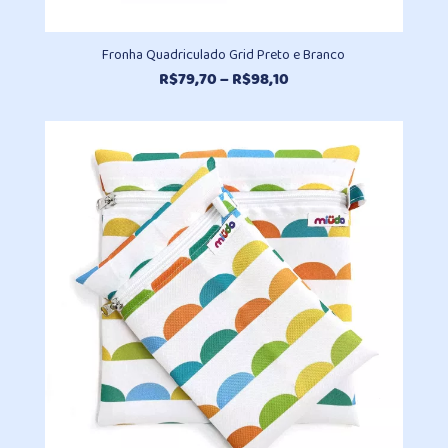
Fronha Quadriculado Grid Preto e Branco
Faixa
R$
79,70
–
R$
98,10
de
preço:
R$79,70
através
R$98,10