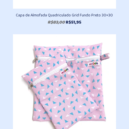
Capa de Almofada Quadriculado Grid Fundo Preto 30×30
O
O
R$
83,00
R$
51,95
preço
preço
original
atual
era:
é:
R$83,00.
R$51,95.