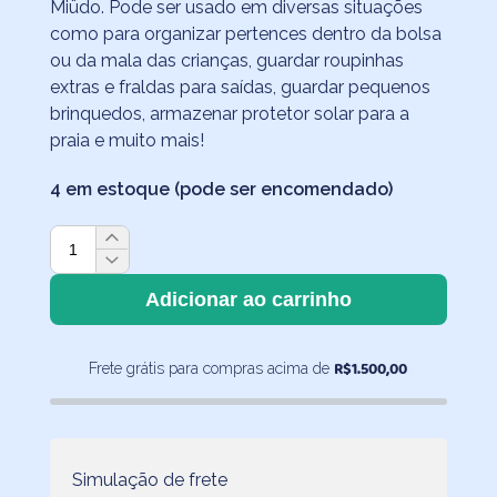
Miüdo. Pode ser usado em diversas situações
como para organizar pertences dentro da bolsa
ou da mala das crianças, guardar roupinhas
extras e fraldas para saídas, guardar pequenos
brinquedos, armazenar protetor solar para a
praia e muito mais!
4 em estoque (pode ser encomendado)
Kit
2
Bolsinhas
Adicionar ao carrinho
de
Nylon
R$
1.500,00
Frete grátis para compras acima de
Grid
Preto
e
Branco
quantidade
Simulação de frete