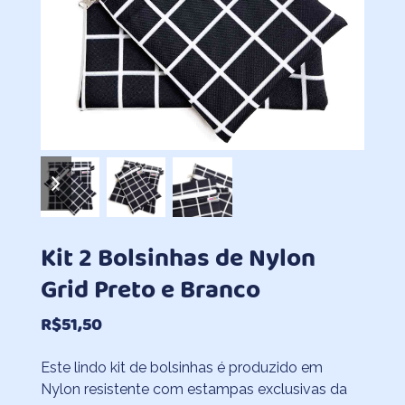
previous
next
slide
slide
Kit 2 Bolsinhas de Nylon
Grid Preto e Branco
R$
51,50
Este lindo kit de bolsinhas é produzido em
Nylon resistente com estampas exclusivas da