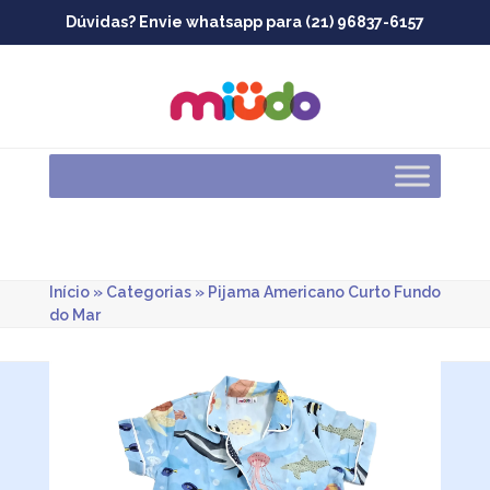
Skip
Dúvidas? Envie whatsapp para (21) 96837-6157
to
content
Início
»
Categorias
»
Pijama Americano Curto Fundo
do Mar