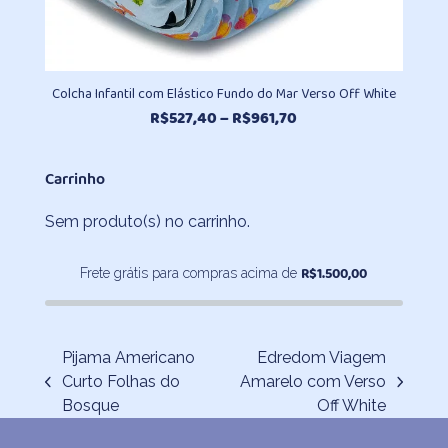
Colcha Infantil com Elástico Fundo do Mar Verso Off White
Faixa
R$
527,40
–
R$
961,70
de
preço:
Carrinho
R$527,40
através
Sem produto(s) no carrinho.
R$961,70
R$
1.500,00
Frete grátis para compras acima de
Pijama Americano
Edredom Viagem
Curto Folhas do
Amarelo com Verso
previous
next
Bosque
Off White
post:
post: