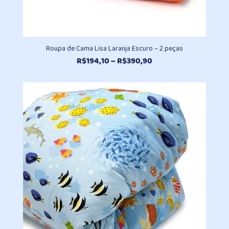
Roupa de Cama Lisa Laranja Escuro – 2 peças
Faixa
R$
194,10
–
R$
390,90
de
preço:
R$194,10
através
R$390,90