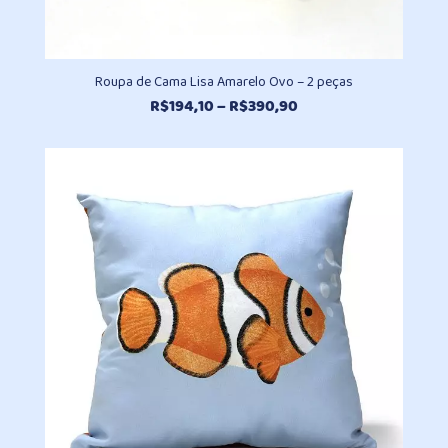
Roupa de Cama Lisa Amarelo Ovo – 2 peças
Faixa
R$
194,10
–
R$
390,90
de
preço:
R$194,10
através
R$390,90