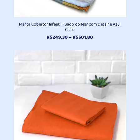
Manta Cobertor Infantil Fundo do Mar com Detalhe Azul
Claro
Faixa
R$
249,30
–
R$
501,80
de
preço:
R$249,30
através
R$501,80