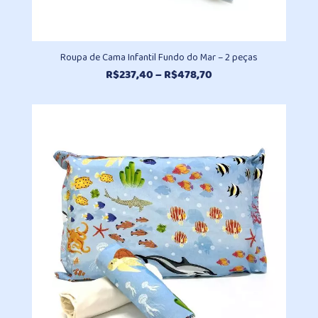
Roupa de Cama Infantil Fundo do Mar – 2 peças
Faixa
R$
237,40
–
R$
478,70
de
preço:
R$237,40
através
R$478,70