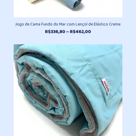
Jogo de Cama Fundo do Mar com Lençol de Elástico Creme
Faixa
R$
336,80
–
R$
462,00
de
preço:
R$336,80
através
R$462,00