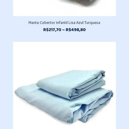
Manta Cobertor Infantil Lisa Azul Turquesa
Faixa
R$
217,70
–
R$
498,80
de
preço:
R$217,70
através
R$498,80