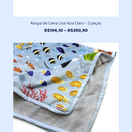
Roupa de Cama Lisa Azul Claro – 2 peças
Faixa
R$
194,10
–
R$
390,90
de
preço:
R$194,10
através
R$390,90