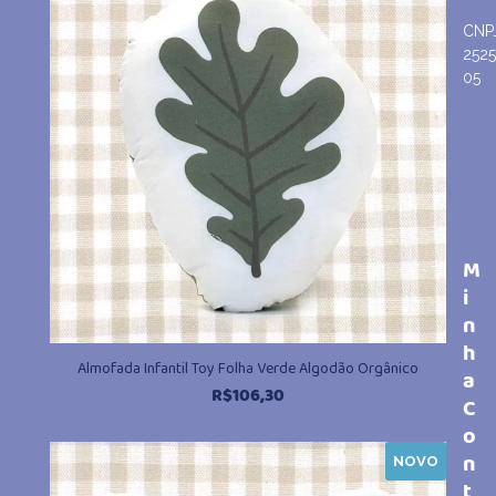
CNP
252
05
M
i
n
h
Almofada Infantil Toy Folha Verde Algodão Orgânico
a
R$
106,30
C
o
n
NOVO
t