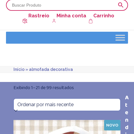
Rastreio
Minha conta
Carrinho
Início
»
almofada decorativa
Classificado
Exibindo 1–21 de 99 resultados
A
por
t
mais
e
n
recente
NOVO
d