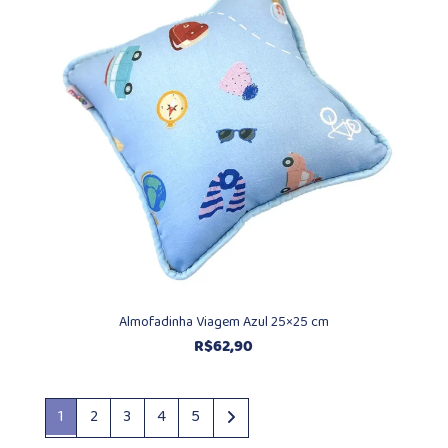
Almofadinha Viagem Azul 25×25 cm
R$
62,90
1
2
3
4
5