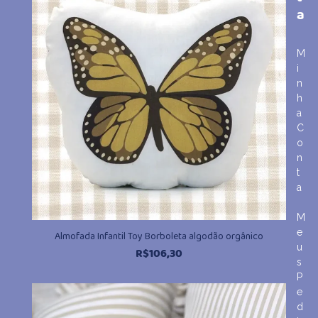
a
M
i
n
h
a
C
o
n
t
a
M
e
Almofada Infantil Toy Borboleta algodão orgânico
u
R$
106,30
s
P
e
d