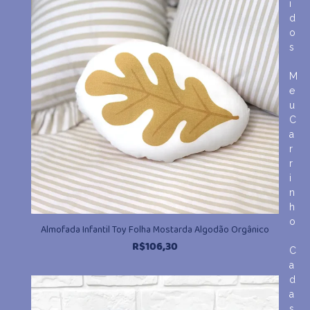
i
d
o
s
M
e
u
C
a
r
r
i
n
h
o
Almofada Infantil Toy Folha Mostarda Algodão Orgânico
R$
106,30
C
a
d
a
s