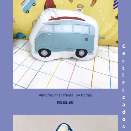
C
e
r
t
i
f
i
Almofadinha Infantil Toy Kombi
c
R$
52,50
a
d
o
s