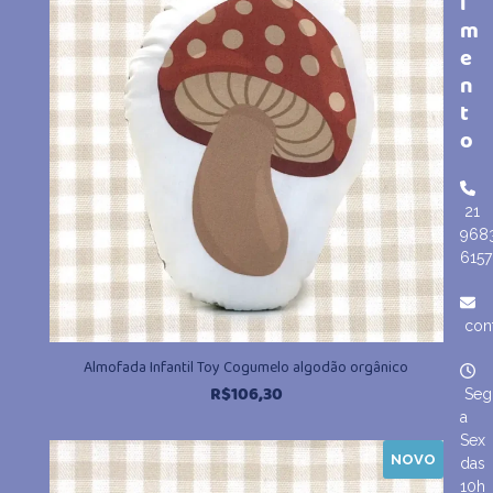
i
m
e
n
t
o
21
968
6157
con
Almofada Infantil Toy Cogumelo algodão orgânico
R$
106,30
Seg
a
Sex
NOVO
das
10h