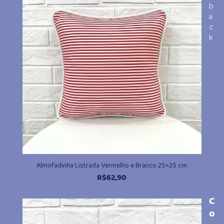
b
a
c
k
Almofadinha Listrada Vermelho e Branco 25×25 cm
R$
62,90
C
o