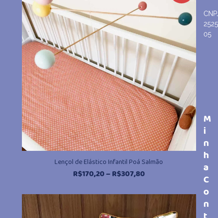
R$307,80
CNP
252
05
M
i
n
h
Lençol de Elástico Infantil Poá Salmão
a
Faixa
R$
170,20
–
R$
307,80
C
de
o
preço:
n
R$170,20
t
através