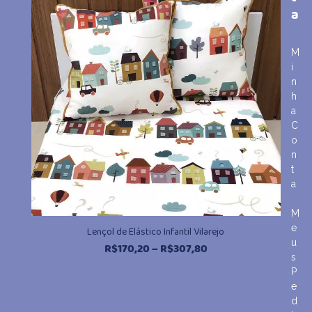
a
R$307,80
M
i
n
h
a
C
o
n
t
a
M
e
Lençol de Elástico Infantil Vilarejo
u
Faixa
R$
170,20
–
R$
307,80
s
de
P
preço:
e
R$170,20
d
através