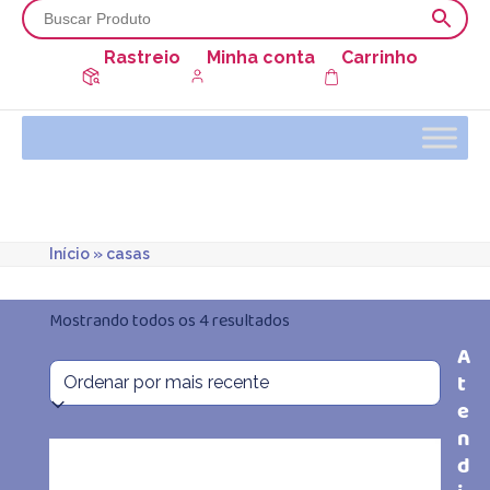
Rastreio
Minha conta
Carrinho
Início
»
casas
Classificado
Mostrando todos os 4 resultados
A
por
t
mais
e
n
recente
d