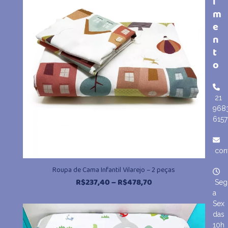
i
m
e
n
t
o
21
968
6157
con
Roupa de Cama Infantil Vilarejo – 2 peças
Faixa
R$
237,40
–
R$
478,70
Seg
de
a
preço:
Sex
R$237,40
das
através
10h