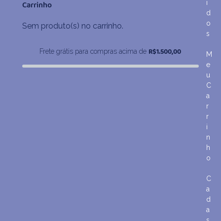
i
Carrinho
R$307,80
d
o
Sem produto(s) no carrinho.
s
R$
1.500,00
Frete grátis para compras acima de
M
e
u
C
a
r
r
i
n
h
o
C
a
d
a
s