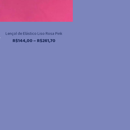
Lençol de Elástico Liso Rosa Pink
,
Faixa
R$
144,00
–
R$
261,70
de
preço:
R$144,00
através
R$261,70