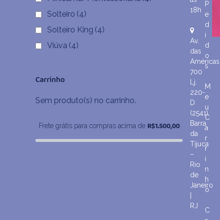
P
18h
Solteiro
(4)
e
d
Solteiro King
(4)
i
Av.
Viúva
(4)
d
das
o
Américas
s
700
Carrinho
Lj.
M
220-
e
Sem produto(s) no carrinho.
D
u
(2541)
C
Barra
R$
1.500,00
Frete grátis para compras acima de
a
da
r
Tijuca
r
–
i
Rio
n
de
h
Janeiro
o
|
RJ
C