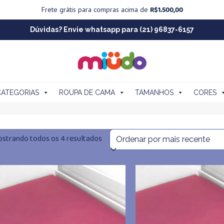
R$
1.500,00
Frete grátis para compras acima de
Dúvidas? Envie whatsapp para (21) 96837-6157
CATEGORIAS
ROUPA DE CAMA
TAMANHOS
CORES
Classificado
strando todos os 4 resultados
por
mais
recente