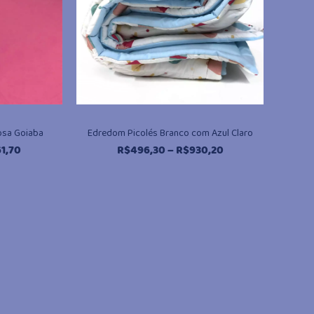
Rosa Goiaba
Edredom Picolés Branco com Azul Claro
Faixa
Faixa
1,70
R$
496,30
–
R$
930,20
de
de
preço:
preço:
R$144,00
R$496,30
através
através
R$261,70
R$930,20