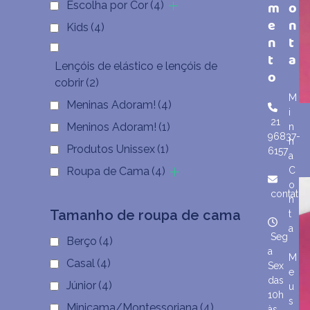
m
o
Escolha por Cor
(4)
e
n
Kids
(4)
n
t
t
a
Lençóis de elástico e lençóis de
o
cobrir
(2)
M
Meninas Adoram!
(4)
i
21
Meninos Adoram!
(1)
n
96837-
h
Produtos Unissex
(1)
6157
a
Roupa de Cama
(4)
C
o
contato
n
Tamanho de roupa de cama
t
a
Seg
Berço
(4)
a
M
Casal
(4)
Sex
e
das
Júnior
(4)
u
10h
s
Minicama/Montessoriana
(4)
às