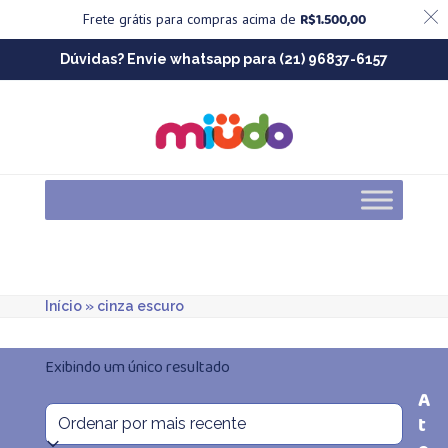
R$
1.500,00
Frete grátis para compras acima de
Skip
Dúvidas? Envie whatsapp para (21) 96837-6157
to
content
Início
»
cinza escuro
Exibindo um único resultado
A
t