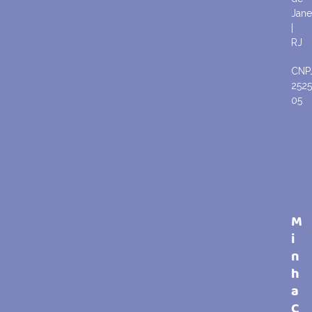
Jane
|
RJ
CNP
252
05
M
i
n
h
a
C