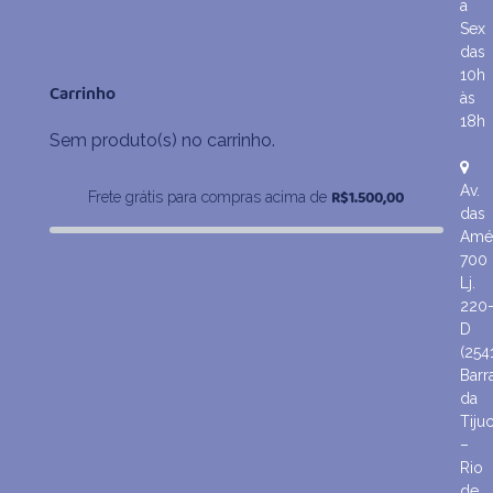
de
a
preço:
Sex
R$194,10
das
através
10h
Carrinho
às
R$390,90
18h
Sem produto(s) no carrinho.
Av.
R$
1.500,00
Frete grátis para compras acima de
das
Amér
700
Lj.
220
D
(254
Barr
da
Tiju
–
Rio
de