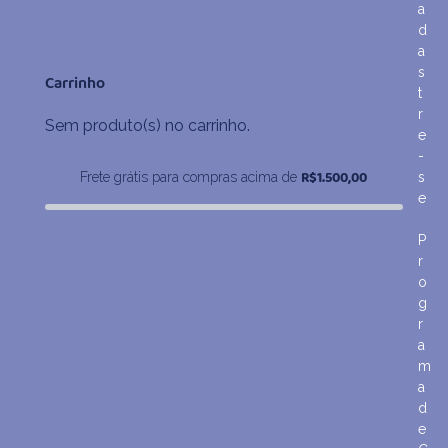
de
a
preço:
d
R$100,70
a
através
s
Carrinho
R$167,90
t
r
Sem produto(s) no carrinho.
e
-
R$
1.500,00
Frete grátis para compras acima de
s
e
P
r
o
g
r
a
m
a
d
e