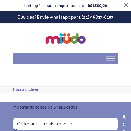
R$
1.500,00
Frete grátis para compras acima de
Skip
Dúvidas? Envie whatsapp para (21) 96837-6157
to
content
Início
»
clean
Classificado
Mostrando todos os 5 resultados
A
por
t
mais