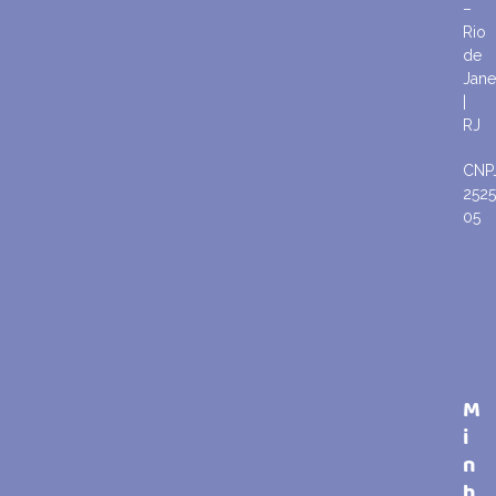
–
Rio
de
Jane
|
RJ
CNP
252
05
M
i
n
h