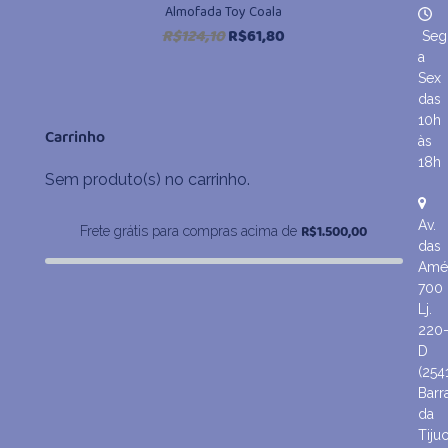
Almofada Toy Coala
O
O
R$
124,10
R$
61,80
Seg
preço
preço
a
original
atual
Sex
era:
é:
das
R$124,10.
R$61,80.
10h
Carrinho
às
18h
Sem produto(s) no carrinho.
Av.
R$
1.500,00
Frete grátis para compras acima de
das
Amér
700
Lj.
220
D
(254
Barr
da
Tiju