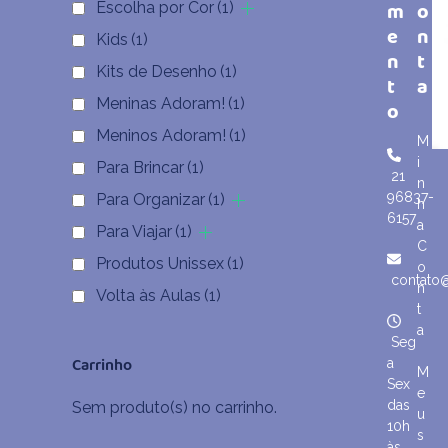
m
o
Escolha por Cor
(1)
e
n
Kids
(1)
n
t
Kits de Desenho
(1)
t
a
Meninas Adoram!
(1)
o
Meninos Adoram!
(1)
M
i
Para Brincar
(1)
21
n
96837-
Para Organizar
(1)
h
6157
a
Para Viajar
(1)
C
Produtos Unissex
(1)
o
contato
n
Volta às Aulas
(1)
t
a
Seg
Carrinho
a
M
Sex
e
das
Sem produto(s) no carrinho.
u
10h
s
às