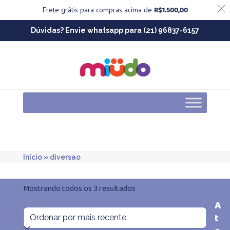
R$
1.500,00
Frete grátis para compras acima de
Skip
Dúvidas? Envie whatsapp para (21) 96837-6157
to
content
Início
»
diversao
Classificado
Mostrando todos os 3 resultados
A
por
t
mais