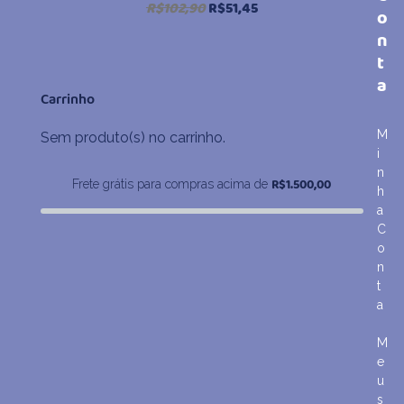
O
O
R$
102,90
R$
51,45
o
preço
preço
n
original
atual
t
era:
é:
a
R$102,90.
R$51,45.
Carrinho
M
Sem produto(s) no carrinho.
i
n
R$
1.500,00
Frete grátis para compras acima de
h
a
C
o
n
t
a
M
e
u
s