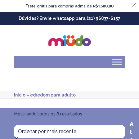
R$
1.500,00
Frete grátis para compras acima de
Skip
Dúvidas? Envie whatsapp para (21) 96837-6157
to
content
Início
»
edredom para adulto
Classificado
Mostrando todos os 8 resultados
A
por
t
mais