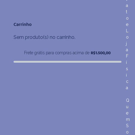
de
a
preço:
t
R$638,00
o
através
Carrinho
e
R$1.048,90
L
Sem produto(s) no carrinho.
o
j
a
R$
1.500,00
Frete grátis para compras acima de
F
í
s
i
c
a
Q
u
e
m
S
o