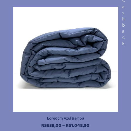
de
C
preço:
a
R$638,00
s
através
h
b
R$1.048,90
a
c
k
Edredom Azul Bambu
Faixa
R$
638,00
–
R$
1.048,90