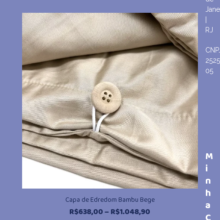
de
Jane
preço:
|
R$638,00
RJ
através
R$1.048,90
CNP
252
05
M
i
n
h
Capa de Edredom Bambu Bege
a
Faixa
R$
638,00
–
R$
1.048,90
C