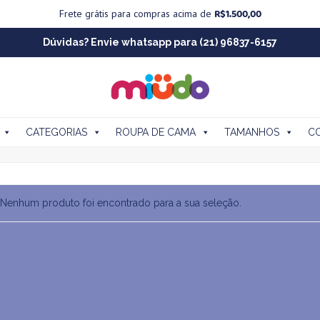
R$
1.500,00
Frete grátis para compras acima de
Dúvidas? Envie whatsapp para (21) 96837-6157
CATEGORIAS
ROUPA DE CAMA
TAMANHOS
C
Nenhum produto foi encontrado para a sua seleção.