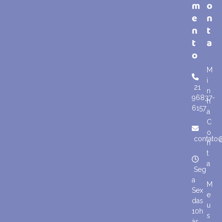
m
o
e
n
n
t
t
a
o
M
i
21
n
96837-
h
6157
a
C
o
contato
n
t
a
Seg
a
M
Sex
e
das
u
10h
s
às