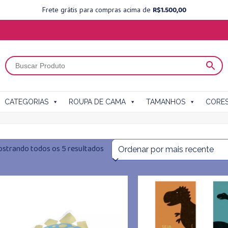
R$
1.500,00
Frete grátis para compras acima de
CATEGORIAS
ROUPA DE CAMA
TAMANHOS
CORE
Classificado
strando todos os 5 resultados
por
mais
recente