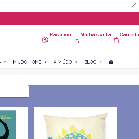
Rastreio
Minha conta
Carrinh
S
MIÜDO HOME
A MIÜDO
BLOG