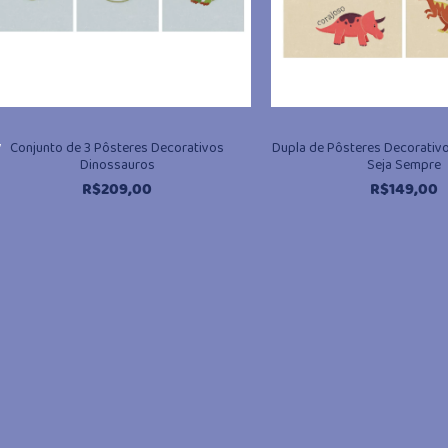
,
Conjunto de 3 Pôsteres Decorativos
Dupla de Pôsteres Decorativ
Dinossauros
Seja Sempre
R$
209,00
R$
149,00