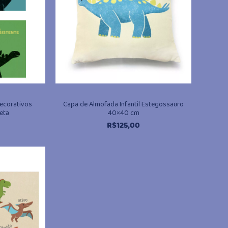
Decorativos
Capa de Almofada Infantil Estegossauro
eta
40×40 cm
R$
125,00