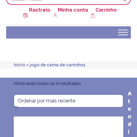
Rastreio
Minha conta
Carrinho
Início
»
jogo de cama de carrinhos
Classificado
Mostrando todos os 4 resultados
A
por
t
mais
e
n
recente
d
i