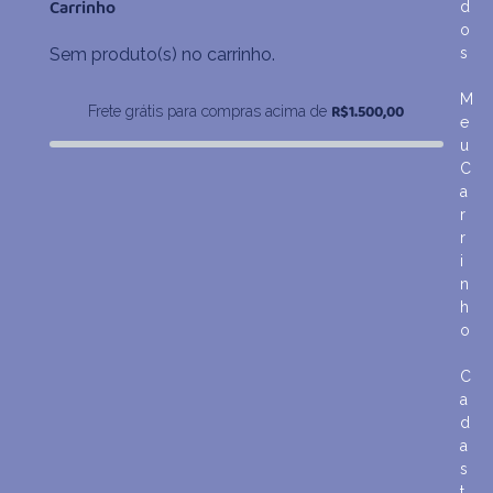
Carrinho
d
R$484,70
o
Sem produto(s) no carrinho.
s
M
R$
1.500,00
Frete grátis para compras acima de
e
u
C
a
r
r
i
n
h
o
C
a
d
a
s
t