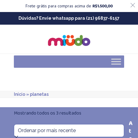
R$
1.500,00
Frete grátis para compras acima de
Skip
Dúvidas? Envie whatsapp para (21) 96837-6157
to
content
Início
»
planetas
Classificado
Mostrando todos os 3 resultados
A
por
t
mais