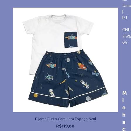
Jane
|
RJ
CNP
252
05
M
i
n
h
Pijama Curto Camiseta Espaço Azul
a
R$
119,60
C