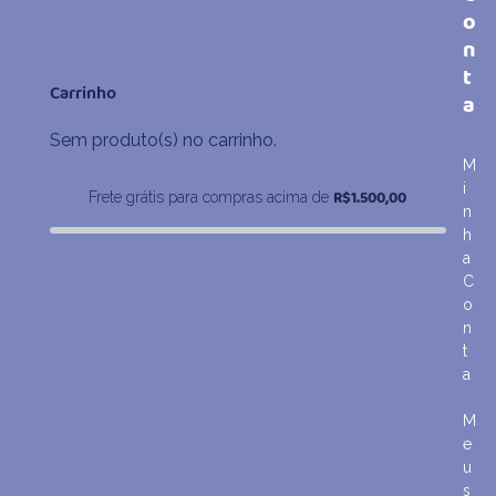
o
n
t
Carrinho
a
Sem produto(s) no carrinho.
M
i
R$
1.500,00
Frete grátis para compras acima de
n
h
a
C
o
n
t
a
M
e
u
s