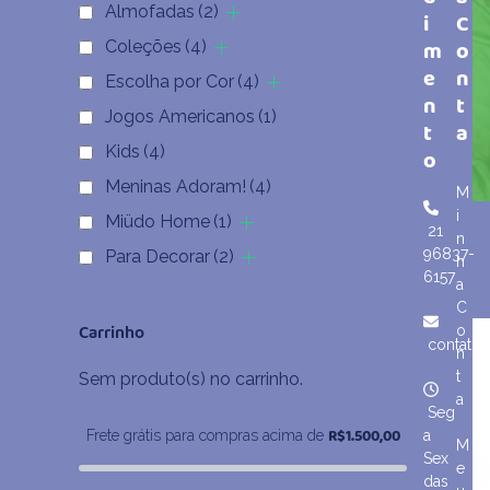
Almofadas
(2)
i
C
m
o
Coleções
(4)
e
n
Escolha por Cor
(4)
n
t
Jogos Americanos
(1)
t
a
Kids
(4)
o
Meninas Adoram!
(4)
M
i
Miüdo Home
(1)
21
n
96837-
Para Decorar
(2)
h
6157
a
C
Carrinho
o
contato
n
t
Sem produto(s) no carrinho.
a
Seg
R$
1.500,00
Frete grátis para compras acima de
a
M
Sex
e
das