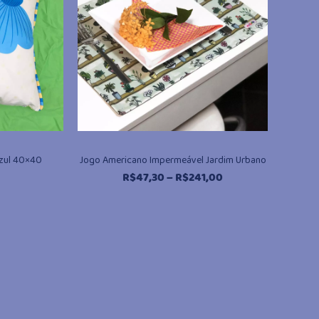
Azul 40×40
Jogo Americano Impermeável Jardim Urbano
Faixa
R$
47,30
–
R$
241,00
de
preço:
R$47,30
através
R$241,00