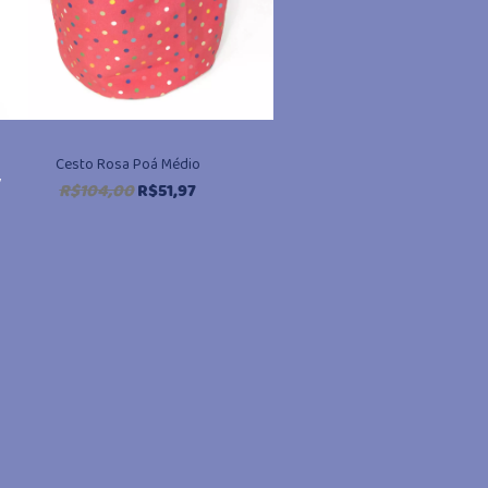
Cesto Rosa Poá Médio
,
O
O
R$
104,00
R$
51,97
preço
preço
original
atual
era:
é:
R$104,00.
R$51,97.