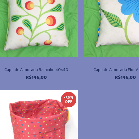
Capa de Almofada Raminho 40×40
Capa de Almofada Flor 
R$
146,00
R$
146,00
@miudo.com.br
-50%
OFF