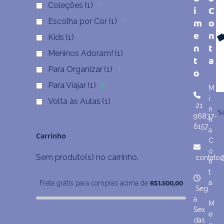
Coleções
(1)
i
C
m
o
Escolha por Cor
(1)
e
n
Kids
(1)
n
t
Meninos Adoram!
(1)
t
a
Para Organizar
(1)
o
Para Viajar
(1)
M
i
Volta às Aulas
(1)
21
n
S
96837-
h
6157
a
Carrinho
C
o
Sem produto(s) no carrinho.
contato
n
t
R$
1.500,00
a
Frete grátis para compras acima de
Seg
a
M
Sex
e
das