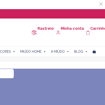
Rastreio
Minha conta
Carrinh
CORES
MIÜDO HOME
A MIÜDO
BLOG