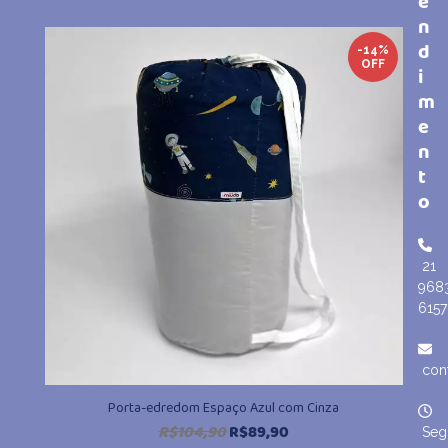
e
n
d
-14%
OFF
i
m
e
n
t
o
21
968
6157
con
Porta-edredom Espaço Azul com Cinza
O
O
R$
104,90
R$
89,90
Seg