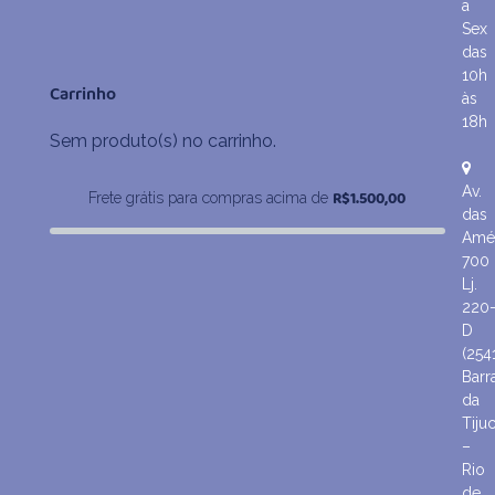
preço
preço
a
original
atual
Sex
era:
é:
das
R$104,90.
R$89,90.
10h
Carrinho
às
18h
Sem produto(s) no carrinho.
Av.
R$
1.500,00
Frete grátis para compras acima de
das
Amér
700
Lj.
220
D
(254
Barr
da
Tiju
–
Rio
de