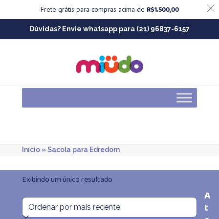
R$
1.500,00
Frete grátis para compras acima de
Skip
Dúvidas? Envie whatsapp para (21) 96837-6157
to
content
Início
»
Sacola para Edredom
Exibindo um único resultado
A
t