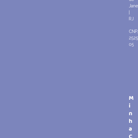
Jane
|
RJ
CNP
252
05
M
i
n
h
a
C