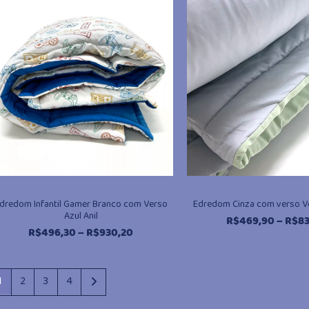
R$496,30
através
R$930,20
dredom Infantil Gamer Branco com Verso
Edredom Cinza com verso V
Azul Anil
R$
469,90
–
R$
8
Faixa
R$
496,30
–
R$
930,20
de
preço:
R$496,30
1
2
3
4
através
R$930,20