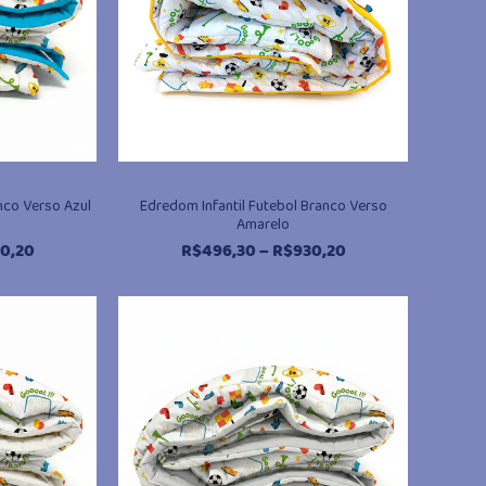
nco Verso Azul
Edredom Infantil Futebol Branco Verso
Amarelo
Faixa
Faixa
0,20
R$
496,30
–
R$
930,20
de
de
preço:
preço:
R$496,30
R$496,30
através
através
R$930,20
R$930,20