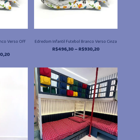
anco Verso Off
Edredom Infantil Futebol Branco Verso Cinza
Faixa
R$
496,30
–
R$
930,20
Faixa
0,20
de
de
preço:
preço:
R$496,30
R$496,30
através
através
R$930,20
R$930,20