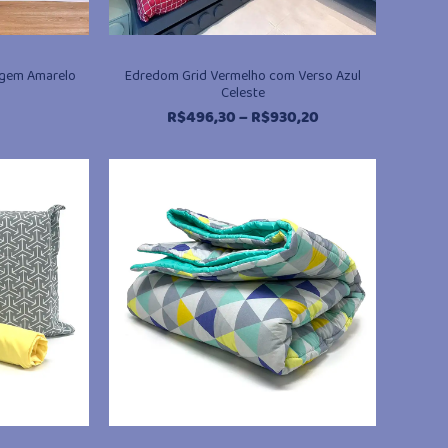
agem Amarelo
Edredom Grid Vermelho com Verso Azul
Celeste
Faixa
R$
496,30
–
R$
930,20
de
preço:
R$496,30
através
R$930,20