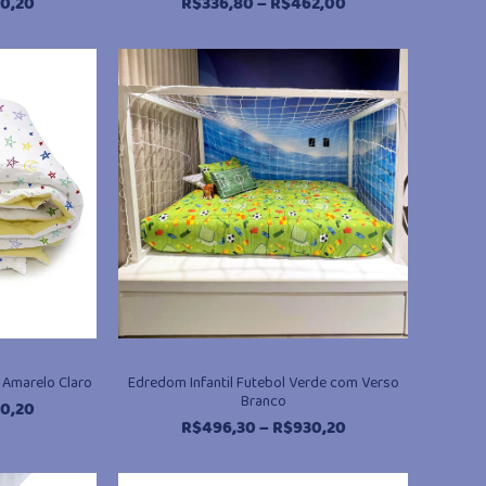
Faixa
Faixa
0,20
R$
336,80
–
R$
462,00
de
de
preço:
preço:
R$496,30
R$336,80
através
através
R$930,20
R$462,00
 Amarelo Claro
Edredom Infantil Futebol Verde com Verso
Branco
Faixa
0,20
Faixa
R$
496,30
–
R$
930,20
de
de
preço:
preço:
R$496,30