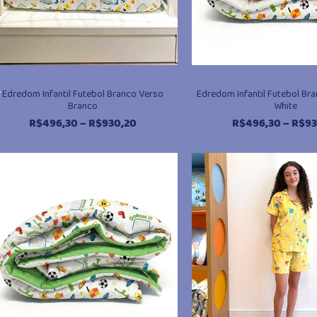
,
Edredom Infantil Futebol Branco Verso
Edredom Infantil Futebol Br
Branco
White
Faixa
R$
496,30
–
R$
930,20
R$
496,30
–
R$
93
de
preço:
R$496,30
através
R$930,20