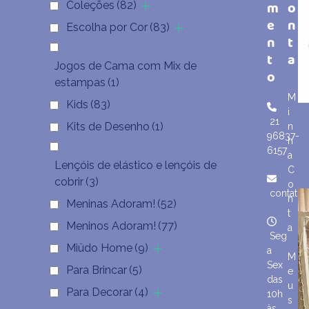
m
o
Coleções
(82)
e
n
Escolha por Cor
(83)
n
t
t
a
Jogos de Cama com Mix de
o
estampas
(1)
M
Kids
(83)
i
21
Kits de Desenho
(1)
n
96837-
h
6157
a
Lençóis de elástico e lençóis de
C
cobrir
(3)
o
contato
n
Meninas Adoram!
(52)
t
Meninos Adoram!
(77)
a
Seg
Miüdo Home
(9)
a
M
Sex
Para Brincar
(5)
e
das
u
Para Decorar
(4)
10h
s
às