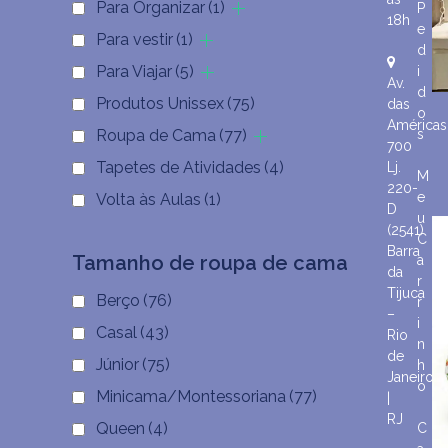
Para Organizar
(1)
P
18h
e
Para vestir
(1)
d
Para Viajar
(5)
i
Av.
d
Produtos Unissex
(75)
das
o
Américas
Roupa de Cama
(77)
s
700
Tapetes de Atividades
(4)
Lj.
M
220-
e
Volta às Aulas
(1)
D
u
(2541)
C
Barra
Tamanho de roupa de cama
a
da
r
Tijuca
Berço
(76)
r
–
i
Casal
(43)
Rio
n
de
Júnior
(75)
h
Janeiro
o
Minicama/Montessoriana
(77)
|
RJ
Queen
(4)
C