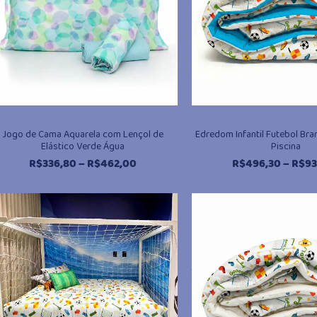
Jogo de Cama Aquarela com Lençol de
Edredom Infantil Futebol Bra
Elástico Verde Água
Piscina
Faixa
R$
336,80
–
R$
462,00
R$
496,30
–
R$
93
de
preço:
@miudo.com.br
R$336,80
através
R$462,00