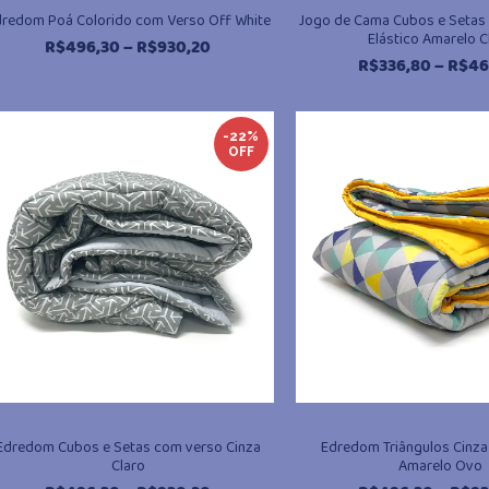
redom Poá Colorido com Verso Off White
Jogo de Cama Cubos e Setas
Elástico Amarelo C
Faixa
R$
496,30
–
R$
930,20
R$
336,80
–
R$
46
de
preço:
R$496,30
através
-22%
OFF
R$930,20
Edredom Cubos e Setas com verso Cinza
Edredom Triângulos Cinz
Claro
Amarelo Ovo