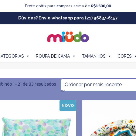
R$
1.500,00
Frete grátis para compras acima de
Dúvidas? Envie whatsapp para (21) 96837-6157
CATEGORIAS
ROUPA DE CAMA
TAMANHOS
CORES
Classificado
ibindo 1–21 de 83 resultados
por
NOVO
mais
recente